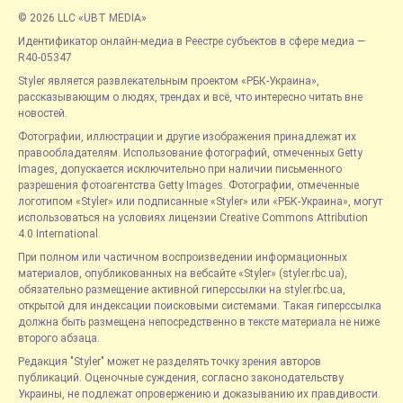
© 2026 LLC «UBT MEDIA»
Идентификатор онлайн-медиа в Реестре субъектов в сфере медиа —
R40-05347
Styler является развлекательным проектом «РБК-Украина»,
рассказывающим о людях, трендах и всё, что интересно читать вне
новостей.
Фотографии, иллюстрации и другие изображения принадлежат их
правообладателям. Использование фотографий, отмеченных Getty
Images, допускается исключительно при наличии письменного
разрешения фотоагентства Getty Images. Фотографии, отмеченные
логотипом «Styler» или подписанные «Styler» или «РБК-Украина», могут
использоваться на условиях лицензии Creative Commons Attribution
4.0 International.
При полном или частичном воспроизведении информационных
материалов, опубликованных на вебсайте «Styler» (styler.rbc.ua),
обязательно размещение активной гиперссылки на styler.rbc.ua,
открытой для индексации поисковыми системами. Такая гиперссылка
должна быть размещена непосредственно в тексте материала не ниже
второго абзаца.
Редакция "Styler" может не разделять точку зрения авторов
публикаций. Оценочные суждения, согласно законодательству
Украины, не подлежат опровержению и доказыванию их правдивости.