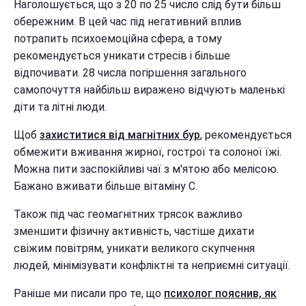
Наголошується, що з 20 по 25 число слід бути більш
обережним. В цей час під негативний вплив
потрапить психоемоційна сфера, а тому
рекомендується уникати стресів і більше
відпочивати. 28 числа погіршення загального
самопочуття найбільш виражено відчують маленькі
діти та літні люди.
Щоб
захиститися від магнітних бур
, рекомендується
обмежити вживання жирної, гострої та солоної їжі.
Можна пити заспокійливі чаї з м'ятою або мелісою.
Бажано вживати більше вітаміну С.
Також під час геомагнітних трясок важливо
зменшити фізичну активність, частіше дихати
свіжим повітрям, уникати великого скупчення
людей, мінімізувати конфліктні та неприємні ситуації.
Раніше ми писали про те, що
психолог пояснив, як