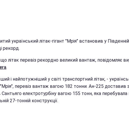
тий український літак-гігант "Мрія" встановив у Південній
і рекорд.
, що літак перевіз рекордно великий вантаж, повідомляє в
era
.
ший і найпотужніший у світі транспортний літак, - українс
"Мрія", перевіз вантаж вагою 182 тонни. Ан-225 доставив з
 Сантьяго електротурбіну вагою 155 тонн, яка перебувала 
ьній 27-тонній конструкції.