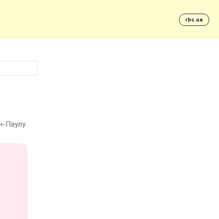
rbc.ua
ан-Паулу