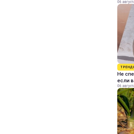
06 август
ТРЕНД
Не спе
если 
06 август