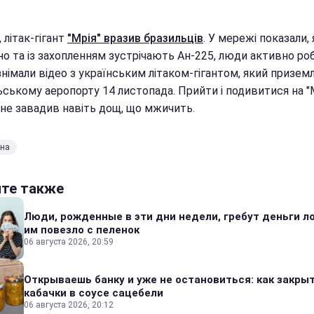
, літак-гігант
"Мрія" вразив бразильців
. У мережі показали, 
но та із захопленням зустрічають Ан-225, люди активно ро
знімали відео з українським літаком-гігантом, який призем
ьському аеропорту 14 листопада. Прийти і подивитися на "
не завадив навіть дощ, що мжичить.
ена
йте также
Люди, рожденные в эти дни недели, гребут деньги л
им повезло с пеленок
06 августа 2026, 20:59
Открываешь банку и уже не остановиться: как закры
кабачки в соусе сацебели
06 августа 2026, 20:12