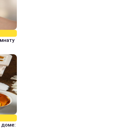
омнату
 доме: