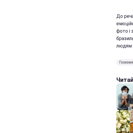
До речі
емоцій
фото і 
бразил
людям 
Госизм
Чита