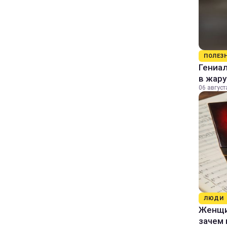
ПОЛЕЗ
Гениал
в жару
06 август
ЛЮДИ
Женщин
зачем 