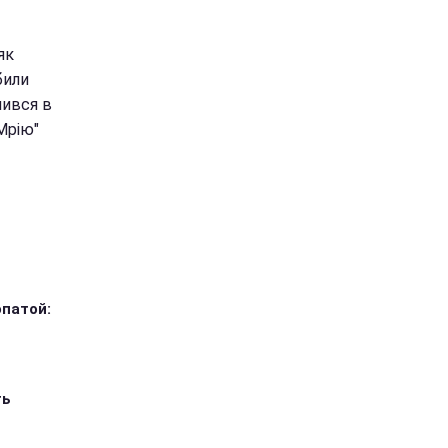
як
били
лився в
Мрію"
опатой:
ть