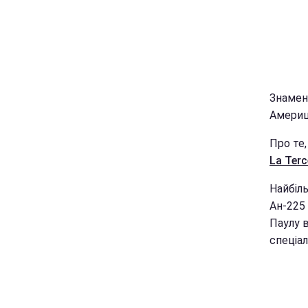
Знамени
Америц
Про те
La Terc
Найбіль
Ан-225 
Паулу в
спеціал