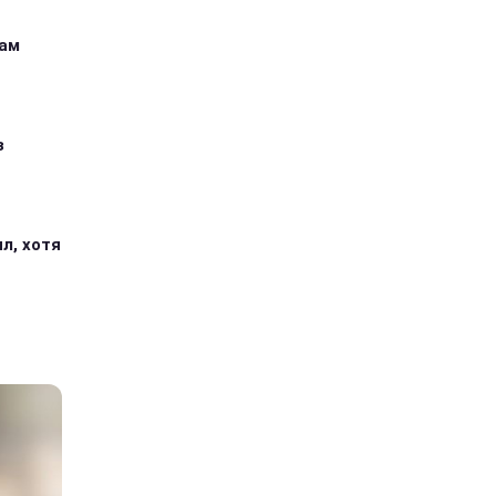
кам
з
л, хотя