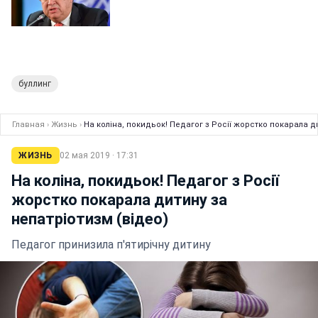
буллинг
Главная
›
Жизнь
›
На коліна, покидьок! Педагог з Росії жорстко покарала д
ЖИЗНЬ
02 мая 2019 · 17:31
На коліна, покидьок! Педагог з Росії
жорстко покарала дитину за
непатріотизм (відео)
Педагог принизила п'ятирічну дитину