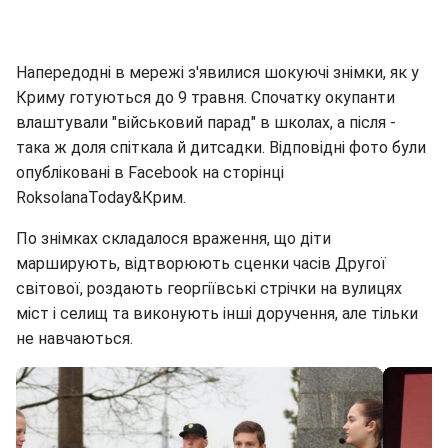
Напередодні в мережі з'явилися шокуючі знімки, як у
Криму готуються до 9 травня. Спочатку окупанти
влаштували "військовий парад" в школах, а після -
така ж доля спіткала й дитсадки. Відповідні фото були
опубліковані в Facebook на сторінці
RoksolanaToday&Крим.
По знімках складалося враження, що діти
марширують, відтворюють сценки часів Другої
світової, роздають георгіївські стрічки на вулицях
міст і селищ та виконують інші доручення, але тільки
не навчаються.