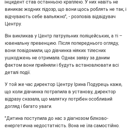
інцидент став останньою краплею. У них навіть не
виникає жодних підозр, що вони щось роблять не так, і
відчувають себе вальяжно", - розповів відвідувач
Центру.
Він викликав у Центр патрульних поліцейських, а ті –
ювенальну превенцию. Після попереднього огляду,
вони повідомили, що дівчинка ніяких тілесних
ушкоджень не отримала. Однак заяву за даним
фактом вони прийняли і будуть встановлювати всі
деталі події.
У той же час директор Центру Ірина Подурець каже,
що коли дівчинка потрапила в установу, директор
відразу сказала, що малятку потрібен особливий
догляд і багато уваги.
"Дитина поступила до нас з діагнозом білково-
енергетична недостатність. Вона не їла самостійно.