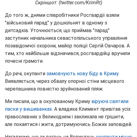
Скріншот: (twitter.com/KrimRt)
До того ж, днями співробітники Росгвардії взяли
"військовий парад" у дошкільнят в одному з
дитсадків. Уточнюється, що приймав "парад"
заступник начальника севастопільського управління
позавідомчої охорони, майор поліції Сергій Овчаров. А
тим, хто найбільше відзначився, росгвардійці вручили
почесні грамоти.
До речі, окупанти
замовчують нову біду в Криму
.
Виявляється, через обвалу опорної стіни місцевого
черепашника повністю зруйнований пляж.
Ми писали, що в окупованому Криму
віруючі святили
паски у вишиванках
. А владика Климент привітав усіх
православних з Великоднем і закликала не грішити,
але покаятися і жити, дотримуючись Божих заповідей.
Нагадаємо, що за вогонь на Великдень
окупанти міцно