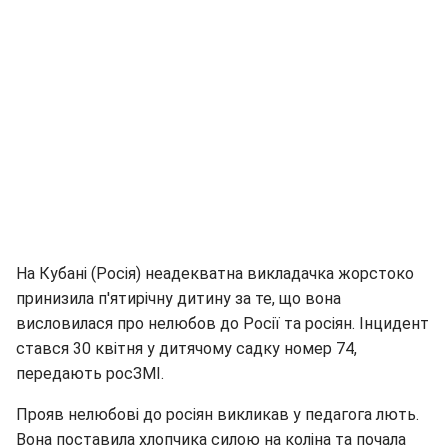
На Кубані (Росія) неадекватна викладачка жорстоко
принизила п'ятирічну дитину за те, що вона
висловилася про нелюбов до Росії та росіян. Інцидент
стався 30 квітня у дитячому садку номер 74,
передають росЗМІ.
Прояв нелюбові до росіян викликав у педагога лють.
Вона поставила хлопчика силою на коліна та почала