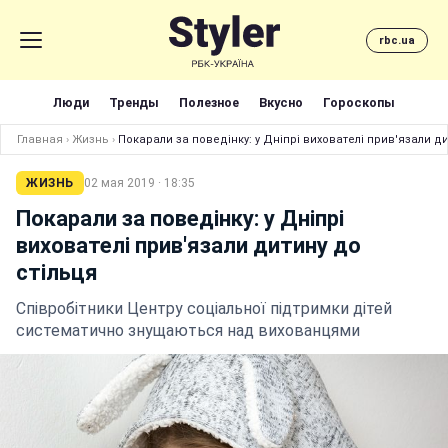
rbc.ua
Люди
Тренды
Полезное
Вкусно
Гороскопы
Главная
›
Жизнь
›
Покарали за поведінку: у Дніпрі вихователі прив'язали ди
ЖИЗНЬ
02 мая 2019 · 18:35
Покарали за поведінку: у Дніпрі
вихователі прив'язали дитину до
стільця
Співробітники Центру соціальної підтримки дітей
систематично знущаються над вихованцями