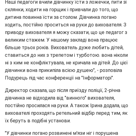
Наші педагоги вчили дівчинку їсти з ложечки, пити зі
склянки, ходити на горщик і привчали до того, що
дитина повинна їсти за столом. Дівчинка погано
ходить, постійно проситься на руки до вихователя. З
приводу вихователя я можу сказати, що це педагог з
великим стажем. У нашому закладі вона працює
більше трьох років. Вихователь дуже любить дітей,
ставиться до них з трепетом і турботою. вона ніколи
ні з ким не конфліктувала, не кричала на дітей. До цієї
дівчинки вона прикипіла всією душею", - розповіла
Подурець під час конференції на "Інформаторі".
Директор сказала, що після приїзду поліції, 2-річна
дівчинка не відходила від "винного" вихователя,
постійно просилася на руки. А також Ірина додала, що
вихователі проходять ретельний відбір перед тим, як
їх беруть в подібні установи.
"У дівчинки погано розвинені м'язи ніг і порушена