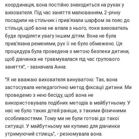
координація, вона постійно знаходиться на руках у
вихователя. Під час заняття малюванням, 2-річну
посадили на стільчик і прив'язали шарфом за пояс до
стільця, щоб вона не впала з нього, поки вихователь
буде приділяти увагу іншим дітям. Вона не була
прив'язана ременями, рух її не було обмежено. Ця
процедура була проведена з метою безпеки дитини,
щоб дівчинка не травмувалася під час групового
заняття", - зазначила Анна.
"Я не вважаю вихователя винуватою. Так, вона
застосувала непедагогічно метод фіксації дитини. Ми
проведемо з нею бесіду, щоб вона не
використовувала подібних методів в майбутньому. У
нас не було таких дітей раніше, з такими фізичними
особливостями. Тому ми не були готові до такої
ситуації. У майбутньому ми купимо для дівчинки
утримуючий стілець", - резюмувала вона.