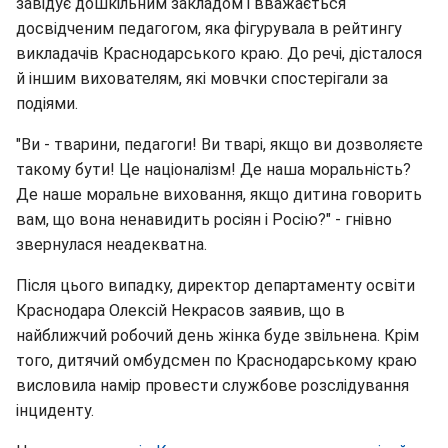
завідує дошкільним закладом і вважається
досвідченим педагогом, яка фігурувала в рейтингу
викладачів Краснодарського краю. До речі, дісталося
й іншим вихователям, які мовчки спостерігали за
подіями.
"Ви - тварини, педагоги! Ви тварі, якщо ви дозволяєте
такому бути! Це націоналізм! Де наша моральність?
Де наше моральне виховання, якщо дитина говорить
вам, що вона ненавидить росіян і Росію?" - гнівно
звернулася неадекватна.
Після цього випадку, директор департаменту освіти
Краснодара Олексій Некрасов заявив, що в
найближчий робочий день жінка буде звільнена. Крім
того, дитячий омбудсмен по Краснодарському краю
висловила намір провести службове розслідування
інциденту.