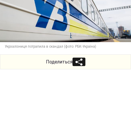
Укрзалізниця потрапила в скандал (фото: РБК-Україна)
Поделиться