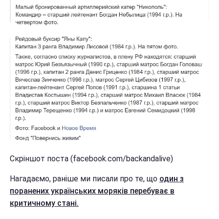
Скріншот поста (facebook.com/backandalive)
Нагадаємо, раніше ми писали про те, що
один з
поранених українських моряків перебуває в
критичному стані.