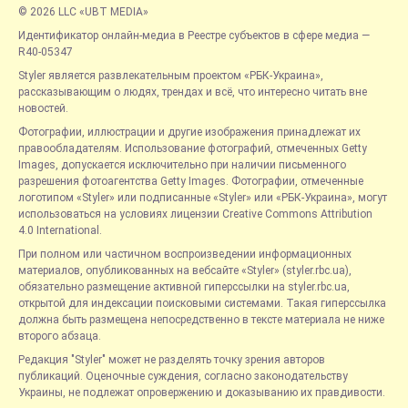
© 2026 LLC «UBT MEDIA»
Идентификатор онлайн-медиа в Реестре субъектов в сфере медиа —
R40-05347
Styler является развлекательным проектом «РБК-Украина»,
рассказывающим о людях, трендах и всё, что интересно читать вне
новостей.
Фотографии, иллюстрации и другие изображения принадлежат их
правообладателям. Использование фотографий, отмеченных Getty
Images, допускается исключительно при наличии письменного
разрешения фотоагентства Getty Images. Фотографии, отмеченные
логотипом «Styler» или подписанные «Styler» или «РБК-Украина», могут
использоваться на условиях лицензии Creative Commons Attribution
4.0 International.
При полном или частичном воспроизведении информационных
материалов, опубликованных на вебсайте «Styler» (styler.rbc.ua),
обязательно размещение активной гиперссылки на styler.rbc.ua,
открытой для индексации поисковыми системами. Такая гиперссылка
должна быть размещена непосредственно в тексте материала не ниже
второго абзаца.
Редакция "Styler" может не разделять точку зрения авторов
публикаций. Оценочные суждения, согласно законодательству
Украины, не подлежат опровержению и доказыванию их правдивости.