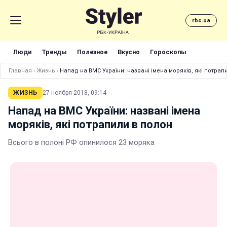
rbc.ua
Люди
Тренды
Полезное
Вкусно
Гороскопы
Главная
›
Жизнь
›
Напад на ВМС України: названі імена моряків, які потрап
ЖИЗНЬ
27 ноября 2018, 09:14
Напад на ВМС України: названі імена
моряків, які потрапили в полон
Всього в полоні РФ опинилося 23 моряка