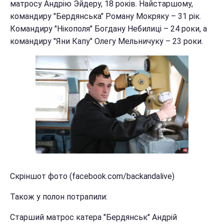
матросу Андрію Эйдеру, 18 років. Найстаршому,
командиру "Бердянська" Роману Мокряку – 31 рік.
Командиру "Нікополя" Богдану Небилиці – 24 роки, а
командиру "Яни Капу" Олегу Мельничуку – 23 роки.
Скріншот фото (facebook.com/backandalive)
Також у полон потрапили:
Старший матрос катера "Бердянськ" Андрій