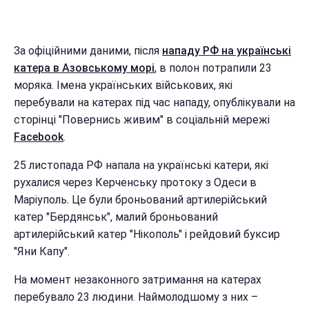
За офіційними даними, після
нападу РФ на українські
катера в Азовському морі
, в полон потрапили 23
моряка. Імена українських військових, які
перебували на катерах під час нападу, опублікували на
сторінці "Повернись живим" в соціальній мережі
Facebook
.
25 листопада РФ напала на українські катери, які
рухалися через Керченську протоку з Одеси в
Маріуполь. Це були броньований артилерійський
катер "Бердянськ", малий броньований
артилерійський катер "Нікополь" і рейдовий буксир
"Яни Капу".
На момент незаконного затримання на катерах
перебувало 23 людини. Наймолодшому з них –