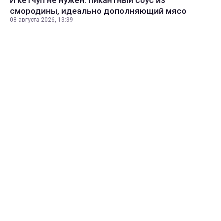
И кетчуп не нужен: пикантный соус из
смородины, идеально дополняющий мясо
08 августа 2026, 13:39