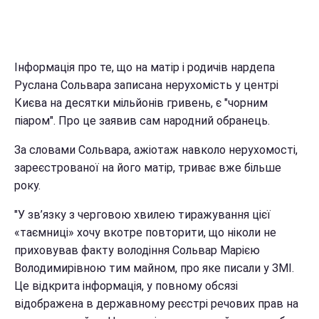
Інформація про те, що на матір і родичів нардепа
Руслана Сольвара записана нерухомість у центрі
Києва на десятки мільйонів гривень, є "чорним
піаром". Про це заявив сам народний обранець.
За словами Сольвара, ажіотаж навколо нерухомості,
зареєстрованої на його матір, триває вже більше
року.
"У зв’язку з черговою хвилею тиражування цієї
«таємниці» хочу вкотре повторити, що ніколи не
приховував факту володіння Сольвар Марією
Володимирівною тим майном, про яке писали у ЗМІ.
Це відкрита інформація, у повному обсязі
відображена в державному реєстрі речових прав на