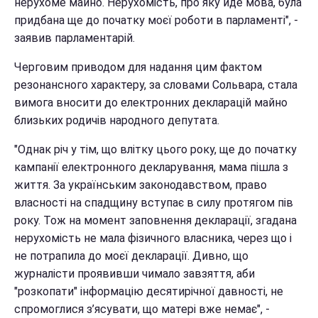
нерухоме майно. Нерухомість, про яку йде мова, була
придбана ще до початку моєї роботи в парламенті", -
заявив парламентарій.
Черговим приводом для надання цим фактом
резонансного характеру, за словами Сольвара, стала
вимога вносити до електронних декларацій майно
близьких родичів народного депутата.
"Однак річ у тім, що влітку цього року, ще до початку
кампанії електронного декларування, мама пішла з
життя. За українським законодавством, право
власності на спадщину вступає в силу протягом пів
року. Тож на момент заповнення декларації, згадана
нерухомість не мала фізичного власника, через що і
не потрапила до моєї декларації. Дивно, що
журналісти проявивши чимало завзяття, аби
"розкопати" інформацію десятирічної давності, не
спромоглися з’ясувати, що матері вже немає", -