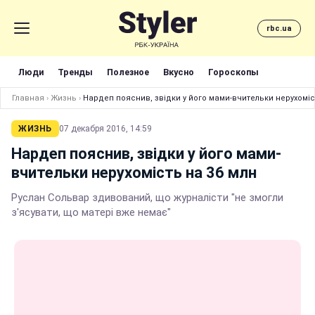
rbc.ua
Люди
Тренды
Полезное
Вкусно
Гороскопы
Главная
›
Жизнь
›
Нардеп пояснив, звідки у його мами-вчительки нерухоміс
ЖИЗНЬ
07 декабря 2016, 14:59
Нардеп пояснив, звідки у його мами-
вчительки нерухомість на 36 млн
Руслан Сольвар здивований, що журналісти "не змогли
з'ясувати, що матері вже немає"