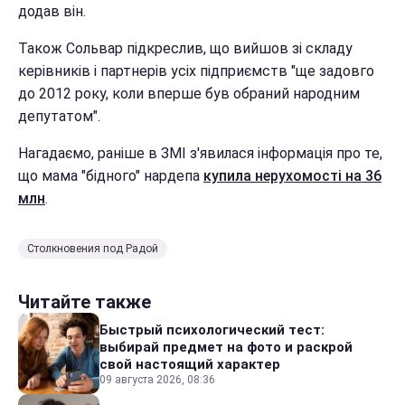
додав він.
Також Сольвар підкреслив, що вийшов зі складу
керівників і партнерів усіх підприємств "ще задовго
до 2012 року, коли вперше був обраний народним
депутатом".
Нагадаємо, раніше в ЗМІ з'явилася інформація про те,
що мама "бідного" нардепа
купила нерухомості на 36
млн
.
Столкновения под Радой
Читайте также
Быстрый психологический тест:
выбирай предмет на фото и раскрой
свой настоящий характер
09 августа 2026, 08:36