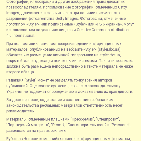
Фотографии, иллюстрации и другие изображения принадлежат их
правообладателям. Использование фотографий, отмеченных Getty
Images, допускается исключительно при наличии письменного
разрешения фотоагентства Getty Images. Фотографии, отмеченные
логотипом «Styler» или подписанные «Styler» или «РБК-Украина», могут
использоваться на условиях лицензии Creative Commons Attribution
4.0 International.
При полном или частичном воспроизведении информационных
материалов, опубликованных на вебсайте «Styler» (styler.rbc.ua),
обязательно размещение активной гиперссылки на styler.rbc.ua,
открытой для индексации поисковыми системами. Такая гиперссылка
должна быть размещена непосредственно в тексте материала не ниже
второго абзаца.
Редакция "Styler" может не разделять точку зрения авторов
публикаций. Оценочные суждения, согласно законодательству
Украины, не подлежат опровержению и доказыванию их правдивости.
За достоверность, содержание и соответствие требованиям
законодательства рекламных материалов ответственность несет
рекламодатель.
Материалы, отмеченные плашками "Пресс-релиз", "Спецпроект",
"Партнерский материал", "Promo", "Благотворительность" и "Резонанс",
размещаются на правах рекламы.
Рубрика «Новости компаний» является информационным форматом,