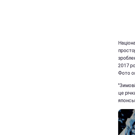
Націона
просто
зробле
2017 ро
Фото оп
"Зимові
це річк
японськ