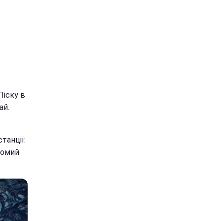
Піску в
ай.
танції:
ідомий