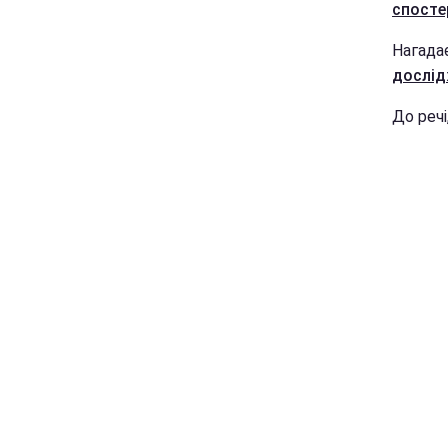
спосте
Нагада
дослід
До речі