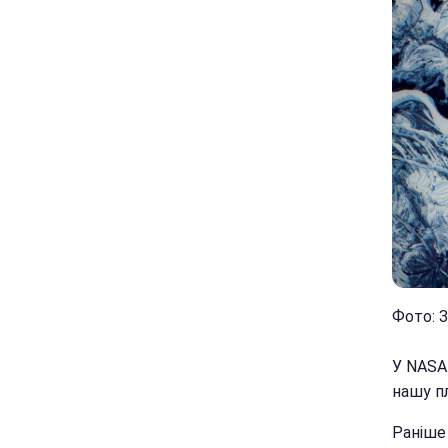
Фото: З
У NASA
нашу п
Раніше 