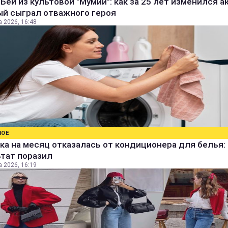
Бей из культовой "Мумии": как за 25 лет изменился а
ый сыграл отважного героя
а 2026, 16:48
НОЕ
а на месяц отказалась от кондиционера для белья:
ьтат поразил
а 2026, 16:19