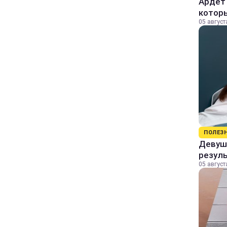
Ардет 
котор
05 август
ПОЛЕЗ
Девушк
резул
05 август