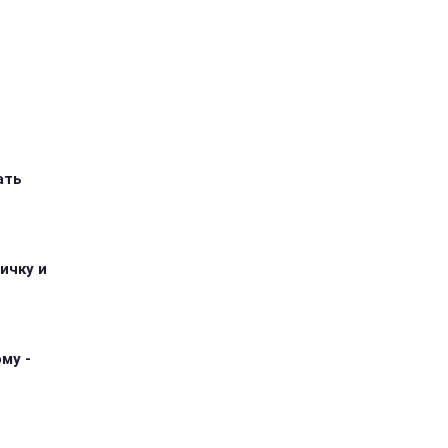
ать
ичку и
му -