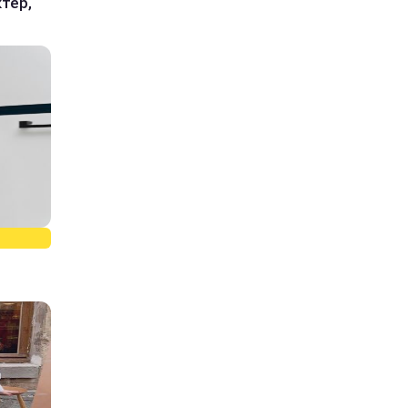
ктер,