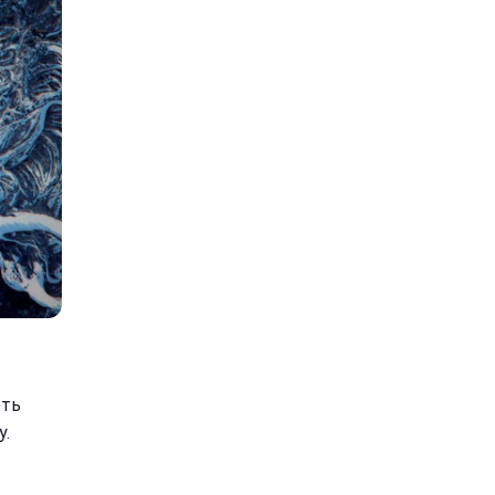
ють
у.