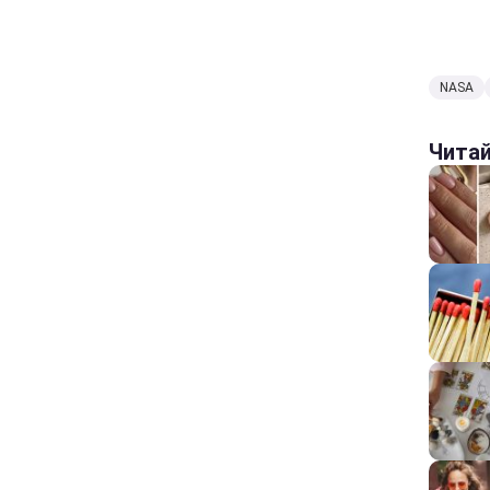
NASA
Чита