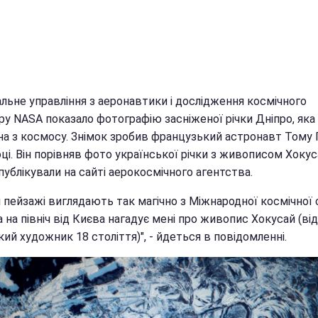
льне управління з аеронавтики і дослідження космічного
ру NASA показало фотографію засніженої річки Дніпро, яка
на з космосу. Знімок зробив французький астронавт Тому 
ці. Він порівняв фото української річки з живописом Хокус
ублікували на сайті аерокосмічного агентства.
 пейзажі виглядають так магічно з Міжнародної космічної с
а на північ від Києва нагадує мені про живопис Хокусай (в
ий художник 18 століття)", - йдеться в повідомленні.