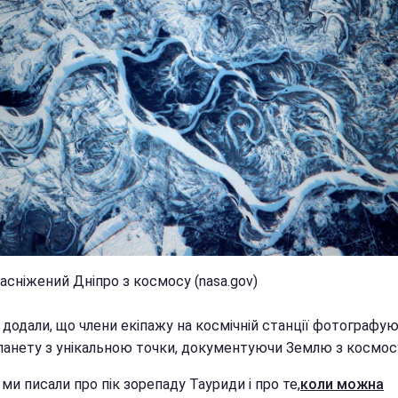
асніжений Дніпро з космосу (nasa.gov)
 додали, що члени екіпажу на космічній станції фотографу
ланету з унікальною точки, документуючи Землю з космос
ми писали про пік зорепаду Тауриди і про те,
коли можна