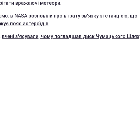
рігати вражаючі метеори
.
ємо, в NASA
розповіли про втрату зв'язку зі станцією, що
жує пояс астероїдів
.
,
вчені з'ясували, чому погладшав диск Чумацького Шлях