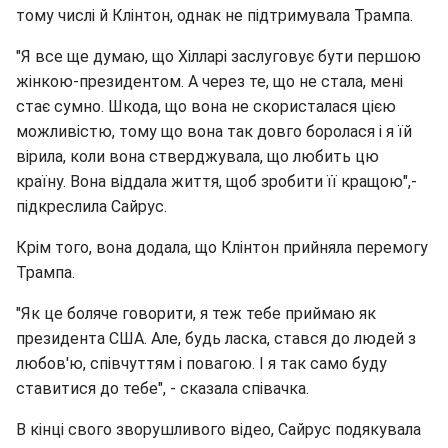
тому числі й Клінтон, однак не підтримувала Трампа.
"Я все ще думаю, що Хілларі заслуговує бути першою
жінкою-президентом. А через те, що не стала, мені
стає сумно. Шкода, що вона не скористалася цією
можливістю, тому що вона так довго боролася і я їй
вірила, коли вона стверджувала, що любить цю
країну. Вона віддала життя, щоб зробити її кращою",-
підкреслила Сайрус.
Крім того, вона додала, що Клінтон прийняла перемогу
Трампа.
"Як це боляче говорити, я теж тебе приймаю як
президента США. Але, будь ласка, стався до людей з
любов'ю, співчуттям і повагою. І я так само буду
ставитися до тебе", - сказала співачка.
В кінці свого зворушливого відео, Сайрус подякувала