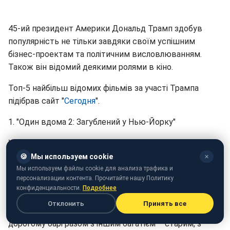
45-ий президент Америки Дональд Трамп здобув
популярність не тільки завдяки своїм успішним
бізнес-проектам та політичним висловлюванням.
Також він відомий деякими ролями в кіно.
Топ-5 найбільш відомих фільмів за участі Трампа
підібрав сайт "
Сегодня
".
1. "Один вдома 2: Загублений у Нью-Йорку"
У другій частині відомого в усьому світі новорічного
фільму Дональд Трамп грає самого себе.
🍪
Мы используем cookie
✕
Мы используем файлы cookie для анализа трафика и
2. "Секс і місто"
персонализации контента. Прочитайте нашу Политику
конфиденциальности.
Подробнее
В одній із серій популярного серіалу про Керрі
Отклонить
Принять все
Бредшоу Трамп зіграв багатія, який сидить в
дорогому барі разом з іншим багатієм – старим, з