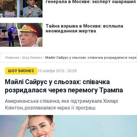
Главная
›
Шоу бизнес
›
Майлі Сайрус у сльозах: співачка розридалася чер
ШОУ БИЗНЕС
10 ноября 2016 · 20:09
Майлі Сайрус у сльозах: співачка
розридалася через перемогу Трампа
Американська співачка, яка підтримувала Хілларі
Клінтон, розплакалася через її програш