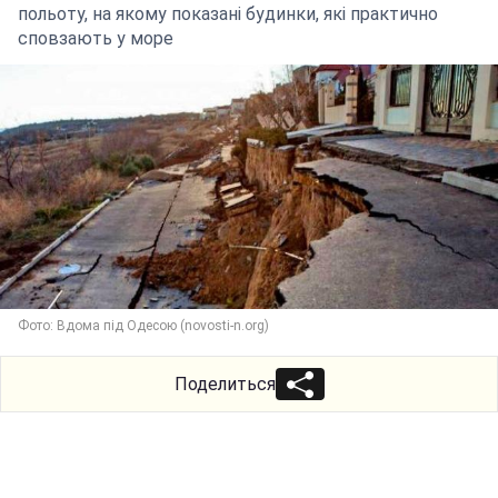
польоту, на якому показані будинки, які практично
сповзають у море
Фото: Вдома під Одесою (novosti-n.org)
Поделиться