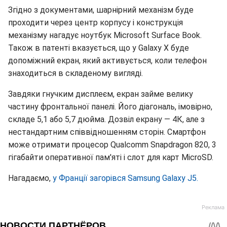
Згідно з документами, шарнірний механізм буде
проходити через центр корпусу і конструкція
механізму нагадує ноутбук Microsoft Surface Book.
Також в патенті вказується, що у Galaxy X буде
допоміжний екран, який активується, коли телефон
знаходиться в складеному вигляді.
Завдяки гнучким дисплеєм, екран займе велику
частину фронтальної панелі. Його діагональ, імовірно,
складе 5,1 або 5,7 дюйма. Дозвіл екрану — 4К, але з
нестандартним співвідношенням сторін. Смартфон
може отримати процесор Qualcomm Snapdragon 820, 3
гігабайти оперативної пам'яті і слот для карт MicroSD.
Нагадаємо,
у Франції загорівся Samsung Galaxy J5.