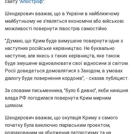
сайту "
Апостроф
".
Шендерович вважає, що в України в найближчому
майбутньому не з'являться економічні або військові
можливості повернути півострів самостійно.
"Думаю, що Крим буде вимушене повернути одне з
наступних російське керівництво. Не буквально
наступне, але якесь з таких керівництв, яке також
буде змушене відновлювати свої відносини зі світом.
Росії доведеться домовлятися з Заходом, в умовах
діалогу буде повернення кордонів", - сказав публіцист.
За словами письменника, "було б дивно", якби нинішня
влада РФ погодилася повернути Крим мирним
шляхом.
Шендерович вважає, що окупація Криму з самого
початку була виключно піарівським проектом,
розрахованим на збудження патріотизму та на