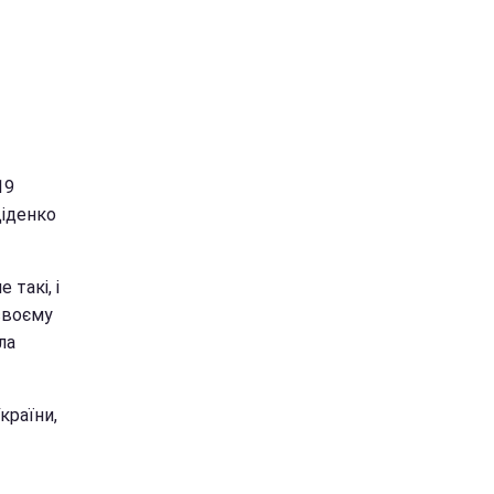
19
Діденко
 такі, і
 своєму
ла
країни,