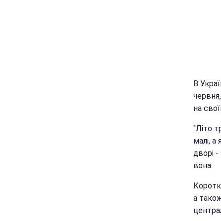
В Украї
червня
на сво
"Літо т
малі, а
дворі -
вона.
Коротко
а також
централ