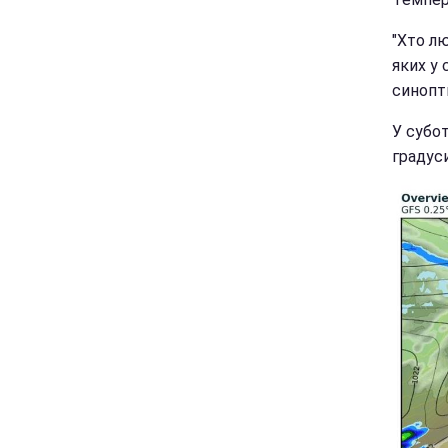
"Хто лю
яких у 
синопт
У субот
градус