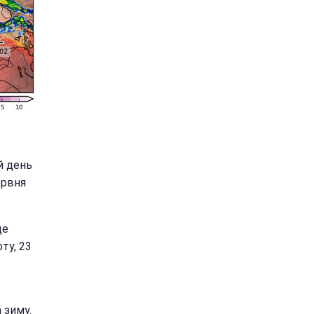
й день
ервня
де
ту, 23
 зиму.