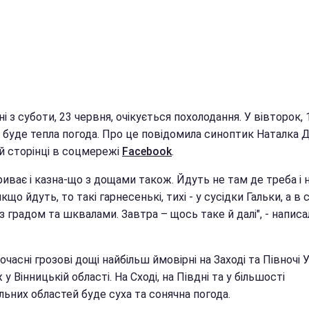
ні з суботи, 23 червня, очікується похолодання. У вівторок, 
, буде тепла погода. Про це повідомила синоптик Наталка 
їй сторінці в соцмережі
Facebook
.
риває і казна-що з дощами також. Йдуть не там де треба і не
 якщо йдуть, то такі гарнесенькі, тихі - у сусідки Гальки, а в
 з градом та шквалами. Завтра – щось таке й далі", - написа
часні грозові дощі найбільш ймовірні на Заході та Півночі У
 у Вінницькій області. На Сході, на Півдні та у більшості
ьних областей буде суха та сонячна погода.