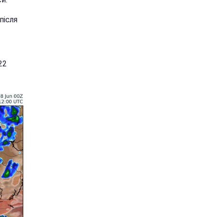
після
22