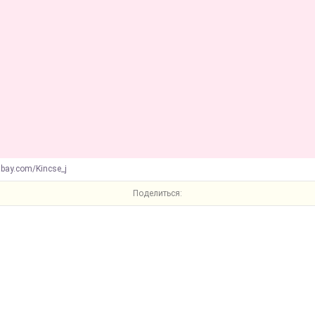
abay.com/Kincse_j
Поделиться: