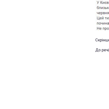
Скріншо
До речі