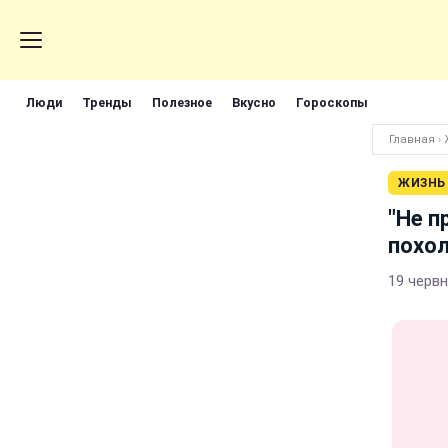
Люди
Тренды
Полезное
Вкусно
Гороскопы
Главная
›
ЖИЗНЬ
"Не п
похо
19 червн