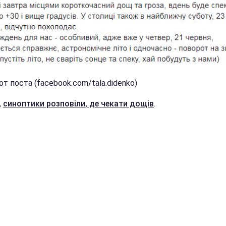
т поста (facebook.com/tala.didenko)
,
синоптики розповіли, де чекати дощів
.