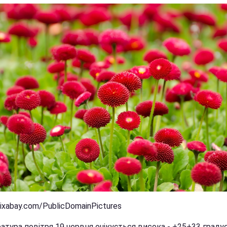
ixabay.com/PublicDomainPictures
тура повітря 19 червня очікується висока - +25+33 градус