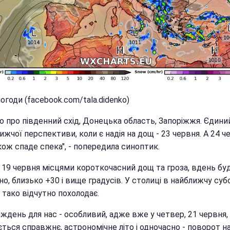
огоди (facebook.com/tala.didenko)
о про південний схід, Донецька область, Запоріжжя. Єдини
ижчої перспективи, коли є надія на дощ - 23 червня. А 24 ч
ож спаде спека", - попередила синоптик.
і 19 червня місцями короткочасний дощ та гроза, вдень бу
о, близько +30 і вище градусів. У столиці в найближчу субо
 тако відчутно похолодає.
ждень для нас - особливий, адже вже у четвер, 21 червня,
ться справжнє, астрономічне літо і одночасно - поворот на