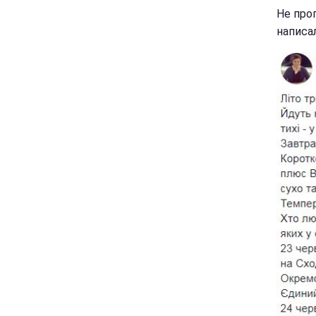
Не проп
написа