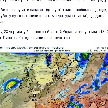
бить планувати заздалегідь - у п'ятницю побільшає дощів, 
суботу суттєво знизиться температура повітря", - додала
ик.
у, 23 червня, у більшості областей України очікується +18+
и. Лише на Сході залишиться спекотно.