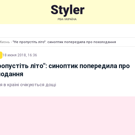
Жизнь
›
"Не пропустіть літо": синоптик попередила про похолодання
18 июня 2018, 16:36
ропустіть літо": синоптик попередила про
лодання
я в країні очікуються дощі