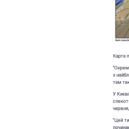
Карта п
"Окрем
з найбл
там так
У Києв
спекотн
червня,
"Цей ти
починає