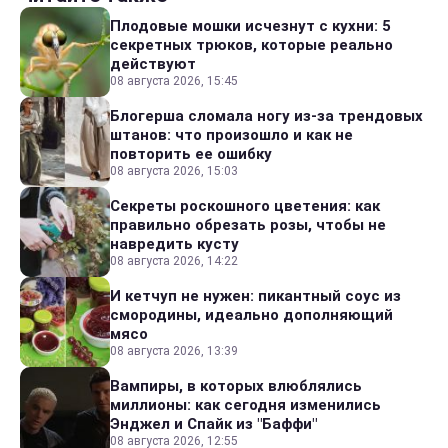
Плодовые мошки исчезнут с кухни: 5
секретных трюков, которые реально
действуют
08 августа 2026, 15:45
Блогерша сломала ногу из-за трендовых
штанов: что произошло и как не
повторить ее ошибку
08 августа 2026, 15:03
Секреты роскошного цветения: как
правильно обрезать розы, чтобы не
навредить кусту
08 августа 2026, 14:22
И кетчуп не нужен: пикантный соус из
смородины, идеально дополняющий
мясо
08 августа 2026, 13:39
Вампиры, в которых влюблялись
миллионы: как сегодня изменились
Энджел и Спайк из "Баффи"
08 августа 2026, 12:55