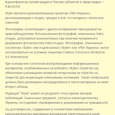
Идентификатор онлайн-медиа в Реестре субъектов в сфере медиа —
R40-05347
Styler является развлекательным проектом «РБК-Украина»,
рассказывающим о людях, трендах и всё, что интересно читать вне
новостей.
Фотографии, иллюстрации и другие изображения принадлежат их
правообладателям. Использование фотографий, отмеченных Getty
Images, допускается исключительно при наличии письменного
разрешения фотоагентства Getty Images. Фотографии, отмеченные
логотипом «Styler» или подписанные «Styler» или «РБК-Украина», могут
использоваться на условиях лицензии Creative Commons Attribution
4.0 International.
При полном или частичном воспроизведении информационных
материалов, опубликованных на вебсайте «Styler» (styler.rbc.ua),
обязательно размещение активной гиперссылки на styler.rbc.ua,
открытой для индексации поисковыми системами. Такая гиперссылка
должна быть размещена непосредственно в тексте материала не ниже
второго абзаца.
Редакция "Styler" может не разделять точку зрения авторов
публикаций. Оценочные суждения, согласно законодательству
Украины, не подлежат опровержению и доказыванию их правдивости.
За достоверность, содержание и соответствие требованиям
законодательства рекламных материалов ответственность несет