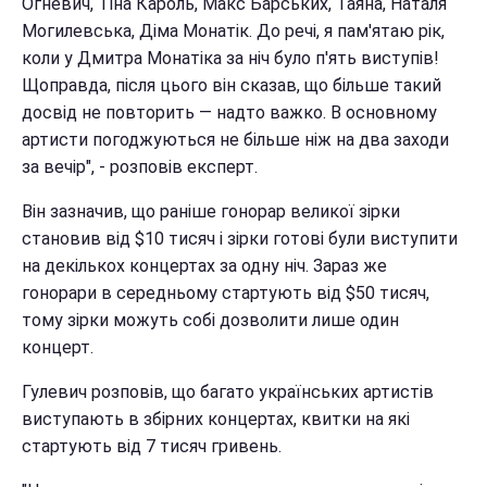
Огневич, Тіна Кароль, Макс Барських, Таяна, Наталя
Могилевська, Діма Монатік. До речі, я пам'ятаю рік,
коли у Дмитра Монатіка за ніч було п'ять виступів!
Щоправда, після цього він сказав, що більше такий
досвід не повторить — надто важко. В основному
артисти погоджуються не більше ніж на два заходи
за вечір", - розповів експерт.
Він зазначив, що раніше гонорар великої зірки
становив від $10 тисяч і зірки готові були виступити
на декількох концертах за одну ніч. Зараз же
гонорари в середньому стартують від $50 тисяч,
тому зірки можуть собі дозволити лише один
концерт.
Гулевич розповів, що багато українських артистів
виступають в збірних концертах, квитки на які
стартують від 7 тисяч гривень.