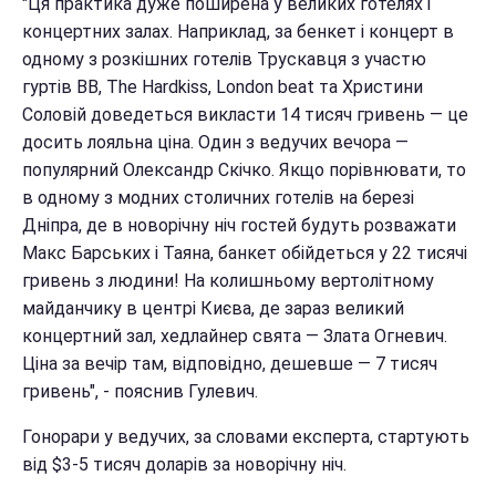
"Ця практика дуже поширена у великих готелях і
концертних залах. Наприклад, за бенкет і концерт в
одному з розкішних готелів Трускавця з участю
гуртів ВВ, The Hardkiss, London beat та Христини
Соловій доведеться викласти 14 тисяч гривень — це
досить лояльна ціна. Один з ведучих вечора —
популярний Олександр Скічко. Якщо порівнювати, то
в одному з модних столичних готелів на березі
Дніпра, де в новорічну ніч гостей будуть розважати
Макс Барських і Таяна, банкет обійдеться у 22 тисячі
гривень з людини! На колишньому вертолітному
майданчику в центрі Києва, де зараз великий
концертний зал, хедлайнер свята — Злата Огневич.
Ціна за вечір там, відповідно, дешевше — 7 тисяч
гривень", - пояснив Гулевич.
Гонорари у ведучих, за словами експерта, стартують
від $3-5 тисяч доларів за новорічну ніч.