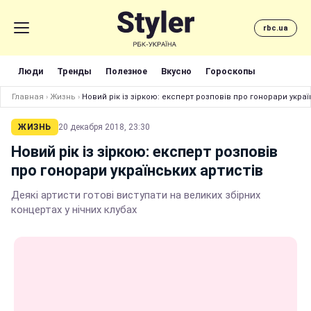
rbc.ua
Люди
Тренды
Полезное
Вкусно
Гороскопы
Главная
›
Жизнь
›
Новий рік із зіркою: експерт розповів про гонорари украї
ЖИЗНЬ
20 декабря 2018, 23:30
Новий рік із зіркою: експерт розповів
про гонорари українських артистів
Деякі артисти готові виступати на великих збірних
концертах у нічних клубах