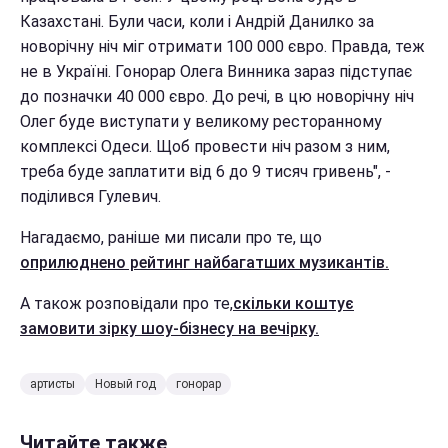
Казахстані. Були часи, коли і Андрій Данилко за
новорічну ніч міг отримати 100 000 євро. Правда, теж
не в Україні. Гонорар Олега Винника зараз підступає
до позначки 40 000 євро. До речі, в цю новорічну ніч
Олег буде виступати у великому ресторанному
комплексі Одеси. Щоб провести ніч разом з ним,
треба буде заплатити від 6 до 9 тисяч гривень", -
поділився Гулевич.
Нагадаємо, раніше ми писали про те, що
оприлюднено рейтинг найбагатших музикантів.
А також розповідали про те,
скільки коштує
замовити зірку шоу-бізнесу на вечірку.
артисты
Новый год
гонорар
Читайте также