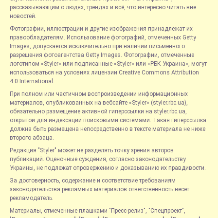
рассказывающим о людях, трендах и всё, что интересно читать вне
новостей.
Фотографии, иллюстрации и другие изображения принадлежат их
правообладателям. Использование фотографий, отмеченных Getty
Images, допускается исключительно при наличии письменного
разрешения фотоагентства Getty Images. Фотографии, отмеченные
логотипом «Styler» или подписанные «Styler» или «РБК-Украина», могут
использоваться на условиях лицензии Creative Commons Attribution
4.0 International.
При полном или частичном воспроизведении информационных
материалов, опубликованных на вебсайте «Styler» (styler.rbc.ua),
обязательно размещение активной гиперссылки на styler.rbc.ua,
открытой для индексации поисковыми системами. Такая гиперссылка
должна быть размещена непосредственно в тексте материала не ниже
второго абзаца.
Редакция "Styler" может не разделять точку зрения авторов
публикаций. Оценочные суждения, согласно законодательству
Украины, не подлежат опровержению и доказыванию их правдивости.
За достоверность, содержание и соответствие требованиям
законодательства рекламных материалов ответственность несет
рекламодатель.
Материалы, отмеченные плашками "Пресс-релиз", "Спецпроект",