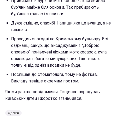
Прибирають бур'яни мотокосою - ліска збиває
бур'яни майже біля основи. Так прибирають
бур'яни з гравію і з плитки.
Дуже смішно, спасибі. Напиши яка це вулиця, я не
впізнаю.
Проходив сьогодні по Кримському бульвару. Всі
саджанці сакур, що висаджували з "Доброю
справою" понівечені лісками мотокосарок, купа
свіжих ран і багато минулорічних. Так ніякого
толку ні від однієї висадки не буде.
Поспішав до стоматолога, тому не фоткав.
Викладу пізніше окремим постом.
Як ми раніше повідомляли, Тищенко порадував
київських дітей і жорстко зганьбився.
Одесса