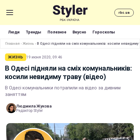
rbc.ua
Люди
Тренды
Полезное
Вкусно
Гороскопы
Главная
›
Жизнь
›
В Одесі підняли на сміх комунальників: косили невидиму 
ЖИЗНЬ
19 июня 2020, 09:46
В Одесі підняли на сміх комунальників:
косили невидиму траву (відео)
В Одесі комунальники потрапили на відео за дивним
заняттям
Людмила Жукова
Редактор Styler