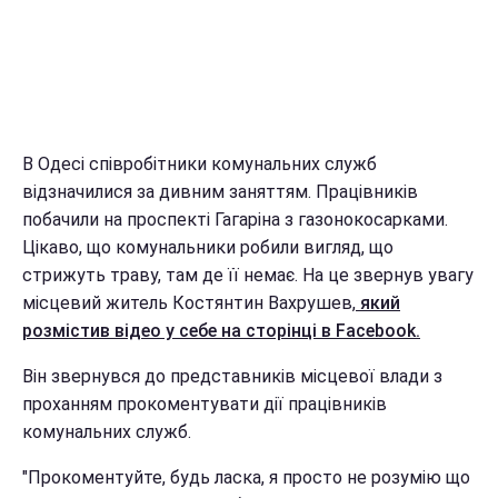
В Одесі співробітники комунальних служб
відзначилися за дивним заняттям. Працівників
побачили на проспекті Гагаріна з газонокосарками.
Цікаво, що комунальники робили вигляд, що
стрижуть траву, там де її немає. На це звернув увагу
місцевий житель Костянтин Вахрушев,
який
розмістив відео у себе на сторінці в Facebook.
Він звернувся до представників місцевої влади з
проханням прокоментувати дії працівників
комунальних служб.
"Прокоментуйте, будь ласка, я просто не розумію що