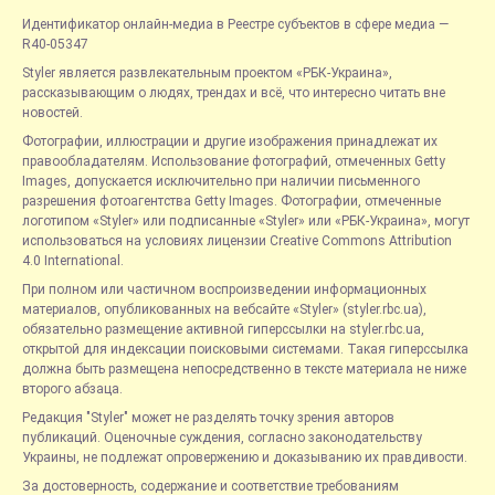
Идентификатор онлайн-медиа в Реестре субъектов в сфере медиа —
R40-05347
Styler является развлекательным проектом «РБК-Украина»,
рассказывающим о людях, трендах и всё, что интересно читать вне
новостей.
Фотографии, иллюстрации и другие изображения принадлежат их
правообладателям. Использование фотографий, отмеченных Getty
Images, допускается исключительно при наличии письменного
разрешения фотоагентства Getty Images. Фотографии, отмеченные
логотипом «Styler» или подписанные «Styler» или «РБК-Украина», могут
использоваться на условиях лицензии Creative Commons Attribution
4.0 International.
При полном или частичном воспроизведении информационных
материалов, опубликованных на вебсайте «Styler» (styler.rbc.ua),
обязательно размещение активной гиперссылки на styler.rbc.ua,
открытой для индексации поисковыми системами. Такая гиперссылка
должна быть размещена непосредственно в тексте материала не ниже
второго абзаца.
Редакция "Styler" может не разделять точку зрения авторов
публикаций. Оценочные суждения, согласно законодательству
Украины, не подлежат опровержению и доказыванию их правдивости.
За достоверность, содержание и соответствие требованиям