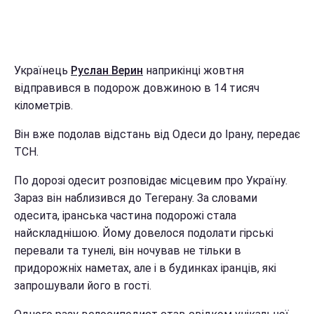
Українець
Руслан Верин
наприкінці жовтня
відправився в подорож довжиною в 14 тисяч
кілометрів.
Він вже подолав відстань від Одеси до Ірану, передає
ТСН.
По дорозі одесит розповідає місцевим про Україну.
Зараз він наблизився до Тегерану. За словами
одесита, іранська частина подорожі стала
найскладнішою. Йому довелося подолати гірські
перевали та тунелі, він ночував не тільки в
придорожніх наметах, але і в будинках іранців, які
запрошували його в гості.