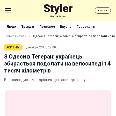
rbc.ua
Люди
Тренды
Полезное
Вкусно
Гороскопы
Главная
›
Жизнь
›
З Одеси в Тегеран: українець збирається подолати на ве
ЖИЗНЬ
05 декабря 2016, 22:00
З Одеси в Тегеран: українець
збирається подолати на велосипеді 14
тисяч кілометрів
Велосипедист-мандрівник дістався до Ірану