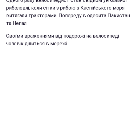
Одного разу велосипедист став свідком унікальної
риболовлі, коли сітки з рибою з Каспійського моря
витягали тракторами. Попереду в одесита Пакистан
та Непал.
Своїми враженнями від подорожі на велосипеді
чоловік ділиться в мережі.