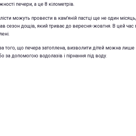
жності печери, а це 8 кілометрів.
істи можуть провести в кам'яній пастці ще не один місяць,
тав сезон дощів, який триває до вересня-жовтня. В цей час
ені.
-за того, що печера затоплена, визволити дітей можна лише
о за допомогою водолазів і пірнання під воду.