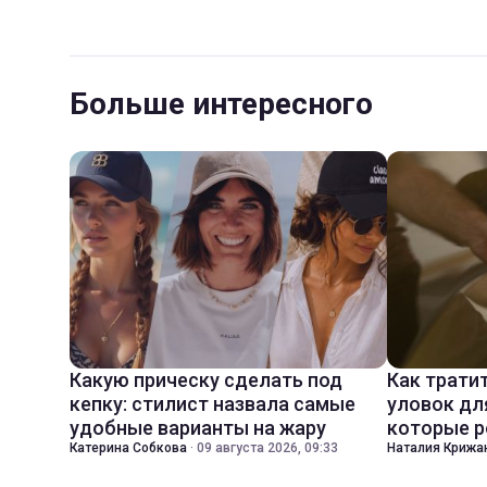
Больше интересного
Какую прическу сделать под
Как трати
кепку: стилист назвала самые
уловок дл
удобные варианты на жару
которые р
Катерина Собкова
·
09 августа 2026, 09:33
Наталия Крижа