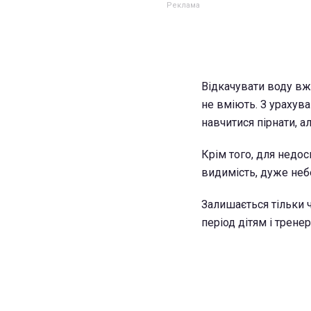
Відкачувати воду вже
не вміють. З урахува
навчитися пірнати, а
Крім того, для недо
видимість, дуже неб
Залишається тільки ч
період дітям і трене