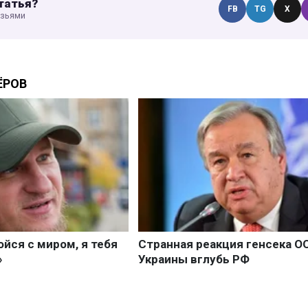
татья?
FB
TG
X
узьями