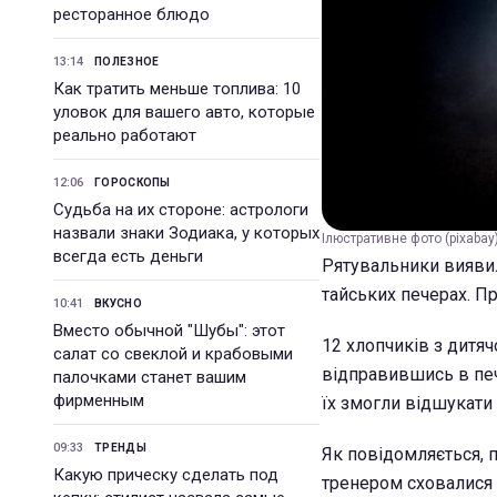
ресторанное блюдо
13:14
ПОЛЕЗНОЕ
Как тратить меньше топлива: 10
уловок для вашего авто, которые
реально работают
12:06
ГОРОСКОПЫ
Судьба на их стороне: астрологи
назвали знаки Зодиака, у которых
Ілюстративне фото (pixabay
всегда есть деньги
Рятувальники виявил
тайських печерах. П
10:41
ВКУСНО
Вместо обычной "Шубы": этот
12 хлопчиків з дитя
салат со свеклой и крабовыми
відправившись в печ
палочками станет вашим
фирменным
їх змогли відшукати
09:33
ТРЕНДЫ
Як повідомляється, п
Какую прическу сделать под
тренером сховалися 