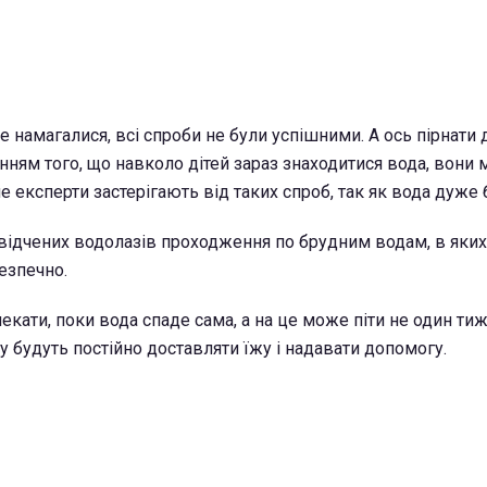
 намагалися, всі спроби не були успішними. А ось пірнати д
нням того, що навколо дітей зараз знаходитися вода, вони 
ле експерти застерігають від таких спроб, так як вода дуже 
свідчених водолазів проходження по брудним водам, в яких
езпечно.
екати, поки вода спаде сама, а на це може піти не один ти
ру будуть постійно доставляти їжу і надавати допомогу.