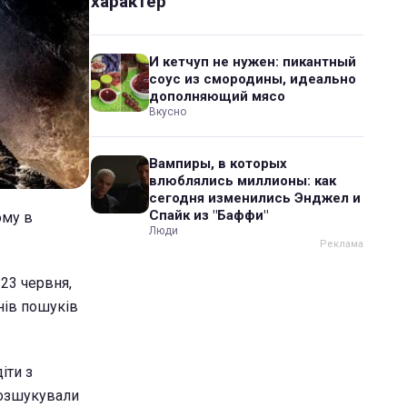
характер
И кетчуп не нужен: пикантный
соус из смородины, идеально
дополняющий мясо
Вкусно
Вампиры, в которых
влюблялись миллионы: как
сегодня изменились Энджел и
Спайк из "Баффи"
ому в
Люди
23 червня,
нів пошуків
іти з
розшукували