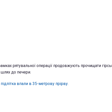
рамках рятувальної операції продовжують прочищати гірсь
 шлях до печери.
 підлітка впали в 35-метрову прірву.