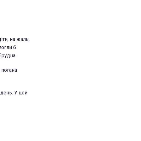
іти, на жаль,
могли б
брудна.
 погана
ждень. У цей