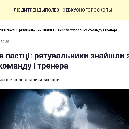
ЛЮДИ
ТРЕНДЫ
ПОЛЕЗНОЕ
ВКУСНО
ГОРОСКОПЫ
я в пастці: рятувальники знайшли зниклу футбольну команду і тренера
 20:26
в пастці: рятувальники знайшли 
команду і тренера
ити в печері кілька місяців