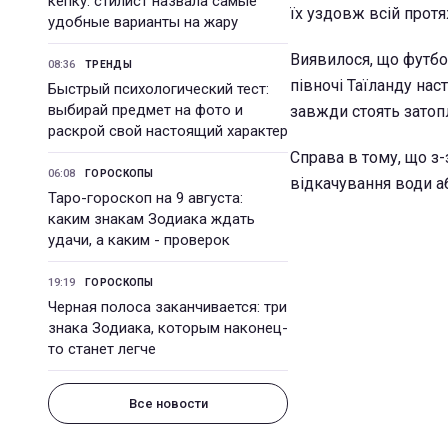
кепку: стилист назвала самые
їх уздовж всій протя
удобные варианты на жару
Виявилося, що футбол
08:36
ТРЕНДЫ
півночі Таїланду нас
Быстрый психологический тест:
выбирай предмет на фото и
завжди стоять затопл
раскрой свой настоящий характер
Справа в тому, що з
06:08
ГОРОСКОПЫ
відкачування води аб
Таро-гороскоп на 9 августа:
каким знакам Зодиака ждать
удачи, а каким - проверок
19:19
ГОРОСКОПЫ
Черная полоса заканчивается: три
знака Зодиака, которым наконец-
то станет легче
Все новости