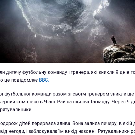
)
и дитячу футбольну команду і тренера, які зникли 9 днів т
ро це повідомляє
BBC.
чої футбольної команди разом зі своїм тренером зникли ще 
ерний комплекс в Чіанг Рай на півночі Таїланду. Через 9 д
 рятувальники.
одорож дітей перервала злива. Вона залила печеру, в якій д
від негоди, і заблокувала їм вихід назовні. Рятувальники 