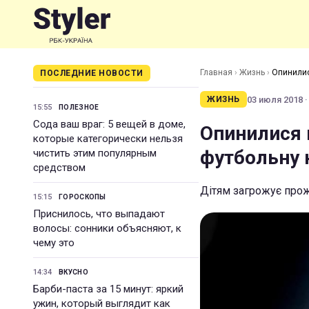
Главная
›
Жизнь
›
Опинилис
ПОСЛЕДНИЕ НОВОСТИ
03 июля 2018 ·
ЖИЗНЬ
15:55
ПОЛЕЗНОЕ
Сода ваш враг: 5 вещей в доме,
Опинилися 
которые категорически нельзя
футбольну 
чистить этим популярным
средством
Дітям загрожує прож
15:15
ГОРОСКОПЫ
Приснилось, что выпадают
волосы: сонники объясняют, к
чему это
14:34
ВКУСНО
Барби-паста за 15 минут: яркий
ужин, который выглядит как