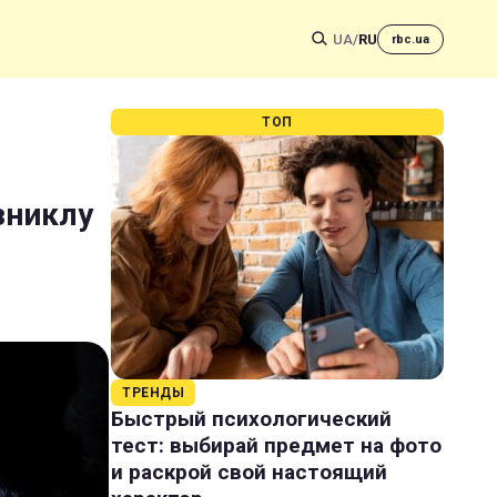
UA
/
RU
rbc.ua
ТОП
зниклу
ТРЕНДЫ
Быстрый психологический
тест: выбирай предмет на фото
и раскрой свой настоящий