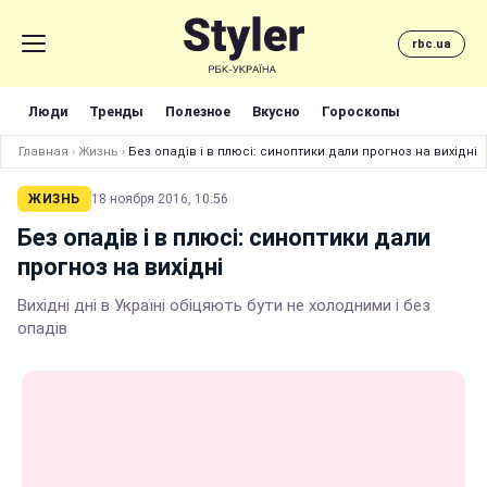
rbc.ua
Люди
Тренды
Полезное
Вкусно
Гороскопы
Главная
›
Жизнь
›
Без опадів і в плюсі: синоптики дали прогноз на вихідні
ЖИЗНЬ
18 ноября 2016, 10:56
Без опадів і в плюсі: синоптики дали
прогноз на вихідні
Вихідні дні в Україні обіцяють бути не холодними і без
опадів