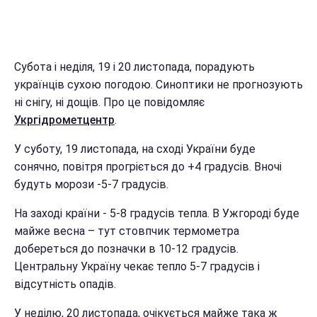
Субота і неділя, 19 і 20 листопада, порадують
українців сухою погодою. Синоптики не прогнозують
ні снігу, ні дощів. Про це повідомляє
Укргідрометцентр
.
У суботу, 19 листопада, на сході України буде
сонячно, повітря прогріється до +4 градусів. Вночі
будуть морози -5-7 градусів.
На заході країни - 5-8 градусів тепла. В Ужгороді буде
майже весна – тут стовпчик термометра
добереться до позначки в 10-12 градусів.
Центральну Україну чекає тепло 5-7 градусів і
відсутність опадів.
У неділю, 20 листопада, очікується майже така ж