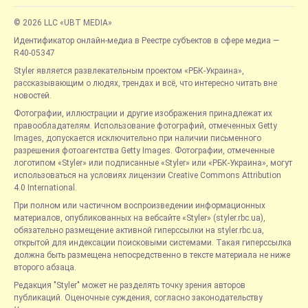
© 2026 LLC «UBT MEDIA»
Идентификатор онлайн-медиа в Реестре субъектов в сфере медиа —
R40-05347
Styler является развлекательным проектом «РБК-Украина»,
рассказывающим о людях, трендах и всё, что интересно читать вне
новостей.
Фотографии, иллюстрации и другие изображения принадлежат их
правообладателям. Использование фотографий, отмеченных Getty
Images, допускается исключительно при наличии письменного
разрешения фотоагентства Getty Images. Фотографии, отмеченные
логотипом «Styler» или подписанные «Styler» или «РБК-Украина», могут
использоваться на условиях лицензии Creative Commons Attribution
4.0 International.
При полном или частичном воспроизведении информационных
материалов, опубликованных на вебсайте «Styler» (styler.rbc.ua),
обязательно размещение активной гиперссылки на styler.rbc.ua,
открытой для индексации поисковыми системами. Такая гиперссылка
должна быть размещена непосредственно в тексте материала не ниже
второго абзаца.
Редакция "Styler" может не разделять точку зрения авторов
публикаций. Оценочные суждения, согласно законодательству