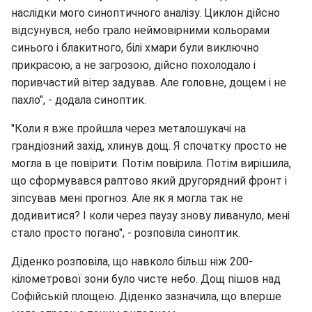
наслідки мого синоптичного аналізу. Циклон дійсно
відсунувся, небо грало неймовірними кольорами
синього і блакитного, білі хмари були виключно
прикрасою, а не загрозою, дійсно похолодало і
поривчастий вітер задував. Але головне, дощем і не
пахло", - додала синоптик.
"Коли я вже пройшла через металошукачі на
грандіозний захід, хлинув дощ. Я спочатку просто не
могла в це повірити. Потім повірила. Потім вирішила,
що сформувався раптово який другорядний фронт і
зіпсував мені прогноз. Але як я могла так не
додивитися? І коли через паузу знову ливануло, мені
стало просто погано", - розповіла синоптик.
Діденко розповіла, що навколо більш ніж 200-
кілометрової зони було чисте небо. Дощ пішов над
Софійській площею. Діденко зазначила, що вперше