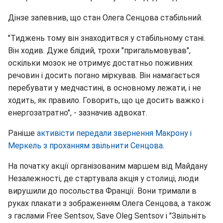
Дінзе запевнив, що стан Олега Сенцова стабільний.
"Тиджень тому він знаходитвся у стабільному стані.
Він ходив. Дуже блідий, трохи "пригальмовував",
оскільки мозок не отримує достатньо поживних
речовин і досить погано міркував. Він намагається
перебувати у медчастині, в основному лежати, і не
ходить, як правило. Говорить, що це досить важко і
енергозатратно", - зазначив адвокат.
Раніше
активісти передали звернення Макрону і
Меркель з проханням звільнити Сенцова
.
На початку акції організованим маршем від Майдану
Незалежності, де стартувала акція у столиці, люди
вирушили до посольства Франції. Вони тримали в
руках плакати з зображенням Олега Сенцова, а також
з гаслами Free Sentsov, Save Oleg Sentsov і "Звільніть