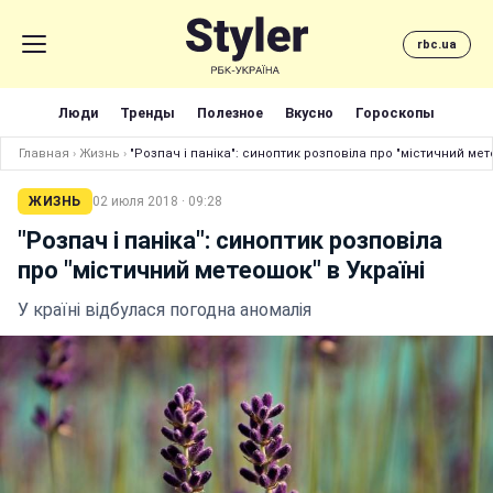
rbc.ua
Люди
Тренды
Полезное
Вкусно
Гороскопы
Главная
›
Жизнь
›
"Розпач і паніка": синоптик розповіла про "містичний мет
ЖИЗНЬ
02 июля 2018 · 09:28
"Розпач і паніка": синоптик розповіла
про "містичний метеошок" в Україні
У країні відбулася погодна аномалія