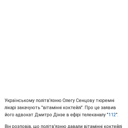
Українському політв'язню Олегу Сенцову тюремні
лікарі закачують "вітамінні коктейлі". Про це заявив
його адвокат Дмитро Дінзе в ефірі телеканалу "
112
".
Він розповів, що політв'язню давали вітамінні коктейлі