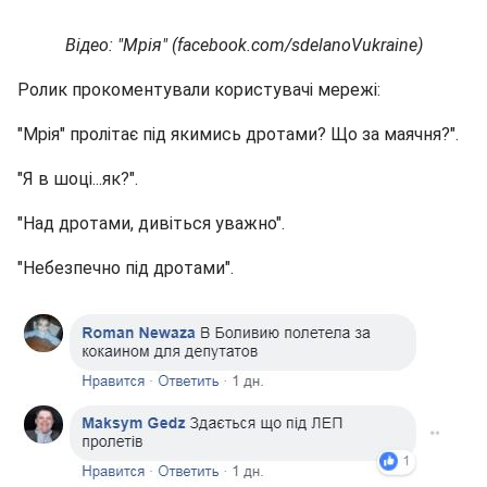
Відео: "Мрія" (facebook.com/sdelanoVukraine)
Ролик прокоментували користувачі мережі:
"Мрія" пролітає під якимись дротами? Що за маячня?".
"Я в шоці...як?".
"Над дротами, дивіться уважно".
"Небезпечно під дротами".