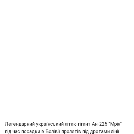
Легендарний український літак-гігант Ан-225 "Мрія"
під час посадки в Болівії пролетів під дротами лінії