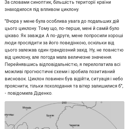
За словами синоптик, більшість території країни
знаходилося під впливом циклону.
"Вчора у мене була особлива увага до подальших дій
цього циклону. Тому що, по-перше, мені й самій було
цікаво. Як завжди. А по-друге, мене попросили хороші
люди прослідити за його поведінкою, оскільки від
цього залежав один грандіозний захід. Ну, не повністю
від циклону, але погода мала величезне значення.
Перейнявшись відповідальністю, я перелопатила всі
можливі прогностичні схеми і зробила позитивний
висновок. Циклон повинен був відійти, ситуація і небо
прояснити, тільки похолодання та вітер залишилися б",
- повідомила Діденко.