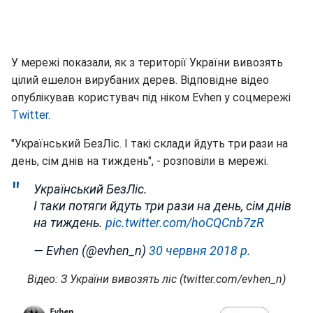
У мережі показали, як з території України вивозять
цілий ешелон вирубаних дерев. Відповідне відео
опублікував користувач під ніком Evhen у соцмережі
Twitter
.
"Український БезЛіс. І такі склади йдуть три рази на
день, сім днів на тиждень", - розповіли в мережі.
Український БезЛіс.
І таки потяги йдуть три рази на день, сім днів
на тиждень.
pic.twitter.com/hoCQCnb7zR
— Evhen (@evhen_n)
30 червня 2018 р.
Відео: З України вивозять ліс (twitter.com/evhen_n)