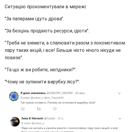
Ситуацію прокоментували в мережі:
"За паперами їдуть дрова".
"За безцінь продають ресурси, ідіоти".
"Треба не знімати, а спалювати разом з локомотивом.
пару таких акцій, і все! Більше ніхто нічого нікуди не
повезе".
"Та що ж ви робите, негідники?".
"Чому не зупинити вирубку лісу?".