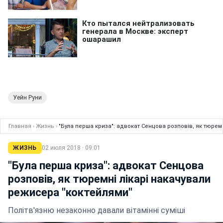
Уейн Руни
Главная
›
Жизнь
›
"Була перша криза": адвокат Сенцова розповів, як тюрем
ЖИЗНЬ
02 июля 2018 · 09:01
"Була перша криза": адвокат Сенцова
розповів, як тюремні лікарі накачували
режисера "коктейлями"
Політв'язню незаконно давали вітамінні суміші