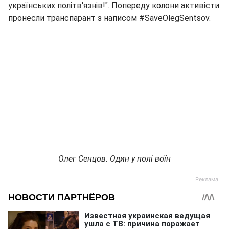
українських політв'язнів!". Попереду колони активісти
пронесли транспарант з написом #SaveOlegSentsov.
Олег Сенцов. Один у полі воїн