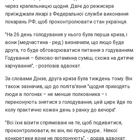
через крапельницю щодня. Двічі до режисера
приїжджали лікарі з Федеральної служби виконання
покарань РФ, щоб проконтролювати стан українця.
"На 26 день голодування у нього була перша криза, і
вони (медчастина - ред.) визначили, що якщо буде
друга, то буде обговорюватися питання з годуванням.
Годування – білково-вітамінна суміш, схожа на дитяче
харчування", - розповів адвокат.
За словами Дінзе, друга криза була тиждень тому. Він
також зазначив, що до політв'язня "щодня приходять
люди в погонах – не менше полковника – і
переконують знятися з голодування, цей цирк йде по
колу практично кожен день з ранку до вечора".
"Всі їхні візити спрямовані на те, щоб подивитися,
проконтролювати, як він, які процедури... Ніякої
конкретики вони не пропонують", - додав адвокат.