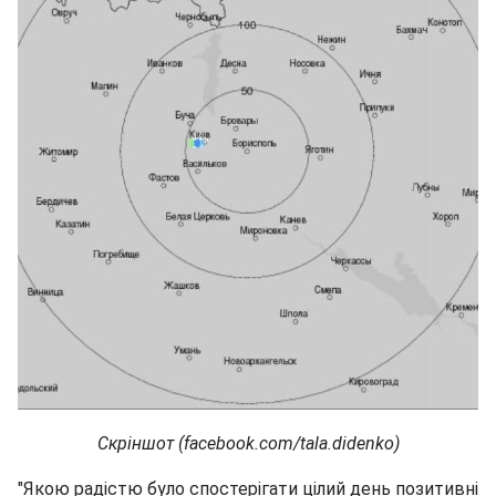
Скріншот (facebook.com/tala.didenko)
"Якою радістю було спостерігати цілий день позитивні