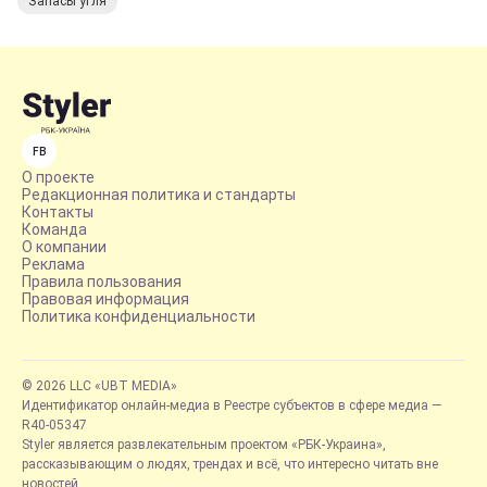
Запасы угля
FB
О проекте
Редакционная политика и стандарты
Контакты
Команда
О компании
Реклама
Правила пользования
Правовая информация
Политика конфиденциальности
© 2026 LLC «UBT MEDIA»
Идентификатор онлайн-медиа в Реестре субъектов в сфере медиа —
R40-05347
Styler является развлекательным проектом «РБК-Украина»,
рассказывающим о людях, трендах и всё, что интересно читать вне
новостей.