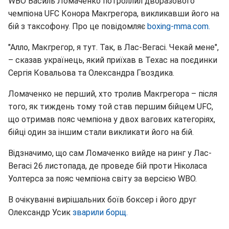
WBO Василь Ломаченко потроллил дворазового
чемпіона UFC Конора Макгрегора, викликавши його на
бій з таксофону. Про це повідомляє
boxing-mma.com.
"Алло, Макгрегор, я тут. Так, в Лас-Вегасі. Чекай мене",
– сказав українець, який приїхав в Техас на поєдинки
Сергія Ковальова та Олександра Гвоздика.
Ломаченко не перший, хто тролив Макгрегора – після
того, як тиждень тому той став першим бійцем UFC,
що отримав пояс чемпіона у двох вагових категоріях,
бійці один за іншим стали викликати його на бій.
Відзначимо, що сам Ломаченко вийде на ринг у Лас-
Вегасі 26 листопада, де проведе бій проти Ніколаса
Уолтерса за пояс чемпіона світу за версією WBO.
В очікуванні вирішальних боїв боксер і його друг
Олександр Усик
зварили борщ.