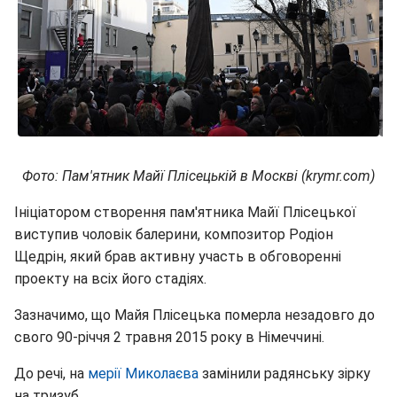
Фото: Пам'ятник Майї Плісецькій в Москві (krymr.com)
Ініціатором створення пам'ятника Майї Плісецької
виступив чоловік балерини, композитор Родіон
Щедрін, який брав активну участь в обговоренні
проекту на всіх його стадіях.
Зазначимо, що Майя Плісецька померла незадовго до
свого 90-річчя 2 травня 2015 року в Німеччині.
До речі, на
мерії Миколаєва
замінили радянську зірку
на тризуб.