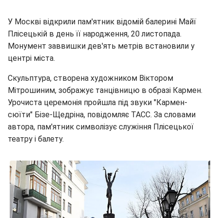
У Москві відкрили пам'ятник відомій балерині Майї
Плісецькій в день її народження, 20 листопада.
Монумент заввишки дев'ять метрів встановили у
центрі міста.
Скульптура, створена художником Віктором
Мітрошиним, зображує танцівницю в образі Кармен.
Урочиста церемонія пройшла під звуки "Кармен-
сюїти" Бізе-Щедріна, повідомляє ТАСС. За словами
автора, пам'ятник символізує служіння Плісецької
театру і балету.