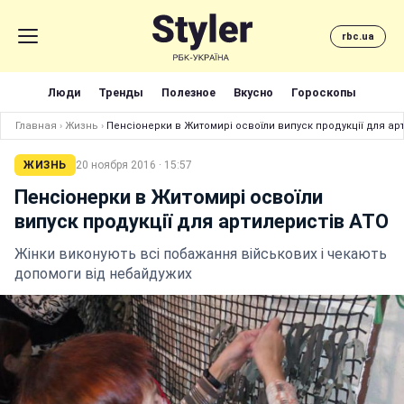
rbc.ua
Люди
Тренды
Полезное
Вкусно
Гороскопы
Главная
›
Жизнь
›
Пенсіонерки в Житомирі освоїли випуск продукції для ар
ЖИЗНЬ
20 ноября 2016 · 15:57
Пенсіонерки в Житомирі освоїли
випуск продукції для артилеристів АТО
Жінки виконують всі побажання військових і чекають
допомоги від небайдужих