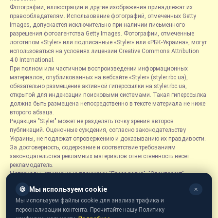
Фотографии, иллюстрации и другие изображения принадлежат их
правообладателям. Использование фотографий, отмеченных Getty
Images, допускается исключительно при наличии письменного
разрешения фотоагентства Getty Images. Фотографии, отмеченные
логотипом «Styler» или подписанные «Styler» или «РБК-Украина», могут
использоваться на условиях лицензии Creative Commons Attribution
4.0 International.
При полном или частичном воспроизведении информационных
материалов, опубликованных на вебсайте «Styler» (styler.rbc.ua),
обязательно размещение активной гиперссылки на styler.rbc.ua,
открытой для индексации поисковыми системами. Такая гиперссылка
должна быть размещена непосредственно в тексте материала не ниже
второго абзаца.
Редакция "Styler" может не разделять точку зрения авторов
публикаций. Оценочные суждения, согласно законодательству
Украины, не подлежат опровержению и доказыванию их правдивости.
За достоверность, содержание и соответствие требованиям
законодательства рекламных материалов ответственность несет
рекламодатель.
Материалы, отмеченные плашками "Пресс-релиз", "Спецпроект",
"Партнерский материал", "Promo", "Благотворительность" и "Резонанс",
🍪
Мы используем cookie
✕
размещаются на правах рекламы.
Рубрика «Новости компаний» является информационным форматом,
Мы используем файлы cookie для анализа трафика и
содержащим новости, сообщения и объявления, связанные с
персонализации контента. Прочитайте нашу Политику
деятельностью компаний, и основывается на информации,