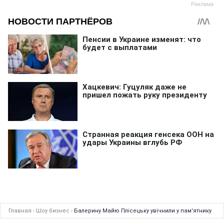
Главная
›
Шоу бизнес
›
Балерину Майю Плісецьку увічнили у пам'ятнику