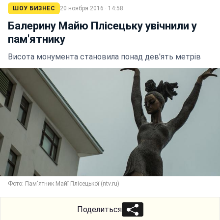
ШОУ БИЗНЕС
20 ноября 2016 · 14:58
Балерину Майю Плісецьку увічнили у
пам'ятнику
Висота монумента становила понад дев'ять метрів
Фото: Пам'ятник Майї Плісецької (ntv.ru)
Поделиться