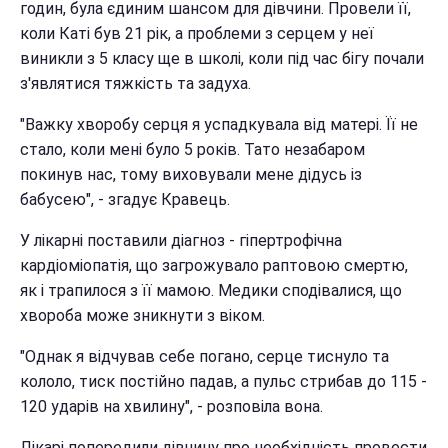
годин, була єдиним шансом для дівчини. Провели її,
коли Каті був 21 рік, а проблеми з серцем у неї
виникли з 5 класу ще в школі, коли під час бігу почали
з'являтися тяжкість та задуха.
"Важку хворобу серця я успадкувала від матері. Її не
стало, коли мені було 5 років. Тато незабаром
покинув нас, тому виховували мене дідусь із
бабусею", - згадує Кравець.
У лікарні поставили діагноз - гіпертрофічна
кардіоміопатія, що загрожувало раптовою смертю,
як і трапилося з її мамою. Медики сподівалися, що
хвороба може зникнути з віком.
"Однак я відчував себе погано, серце тиснуло та
кололо, тиск постійно падав, а пульс стрибав до 115 -
120 ударів на хвилину", - розповіла вона.
Лікарі попередили дівчину про необхідність провести