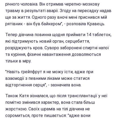
річного чоловіка. Він отримав черепно-мозкову
травму в результаті аварії. Згоду на пересадку надав
ще за життя. Одного разу вночі мені приснився мій
рятівник - він був байкером", - розповіла Кравець.
Тепер дівчина повинна щодня приймати 14 таблеток,
які підтримують новий орган, серцебиття,
розріджують кров. Суворо заборонені спиртні напої
та куріння, фізичні навантаження дозволяються
тільки в міру.
"Навіть грейпфрут я не можу їсти, адже при
взаємодії з певними ліками може статися
відторгнення серця", - зазначила вона.
Також Катя зізналася, що після трансплантації у неї
помітно змінився характер, вона стала більш
жорсткою. Своїх шрамів на тілі дівчина не
соромиться, проте пишається: "адже вони