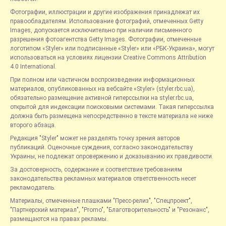
Фотографии, иллюстрации и другие изображения принадлежат их
правообладателям. Использование фотографий, отмеченных Getty
Images, допускается исключительно при наличии письменного
разрешения фотоагентства Getty Images. Фотографии, отмеченные
логотипом «Styler» или подписанные «Styler» или «РБК-Украина», могут
использоваться на условиях лицензии Creative Commons Attribution
4.0 International.
При полном или частичном воспроизведении информационных
материалов, опубликованных на вебсайте «Styler» (styler.rbc.ua),
обязательно размещение активной гиперссылки на styler.rbc.ua,
открытой для индексации поисковыми системами. Такая гиперссылка
должна быть размещена непосредственно в тексте материала не ниже
второго абзаца.
Редакция "Styler" может не разделять точку зрения авторов
публикаций. Оценочные суждения, согласно законодательству
Украины, не подлежат опровержению и доказыванию их правдивости.
За достоверность, содержание и соответствие требованиям
законодательства рекламных материалов ответственность несет
рекламодатель.
Материалы, отмеченные плашками "Пресс-релиз", "Спецпроект",
"Партнерский материал", "Promo", "Благотворительность" и "Резонанс",
размещаются на правах рекламы.