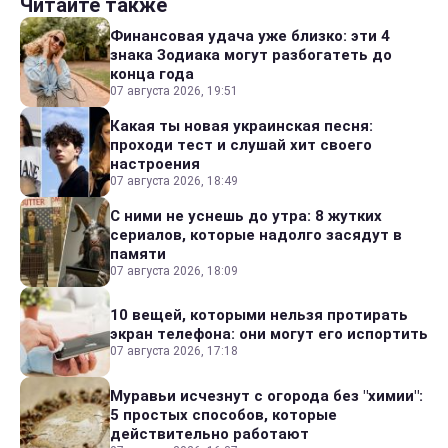
Читайте также
Финансовая удача уже близко: эти 4
знака Зодиака могут разбогатеть до
конца года
07 августа 2026, 19:51
Какая ты новая украинская песня:
проходи тест и слушай хит своего
настроения
07 августа 2026, 18:49
С ними не уснешь до утра: 8 жутких
сериалов, которые надолго засядут в
памяти
07 августа 2026, 18:09
10 вещей, которыми нельзя протирать
экран телефона: они могут его испортить
07 августа 2026, 17:18
Муравьи исчезнут с огорода без "химии":
5 простых способов, которые
действительно работают