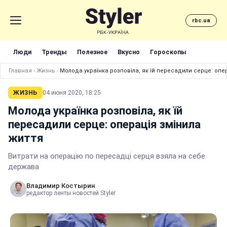
rbc.ua
Люди
Тренды
Полезное
Вкусно
Гороскопы
Главная
›
Жизнь
›
Молода українка розповіла, як їй пересадили серце: опе
ЖИЗНЬ
04 июня 2020, 18:25
Молода українка розповіла, як їй
пересадили серце: операція змінила
життя
Витрати на операцію по пересадці серця взяла на себе
держава
Владимир Костырин
редактор ленты новостей Styler