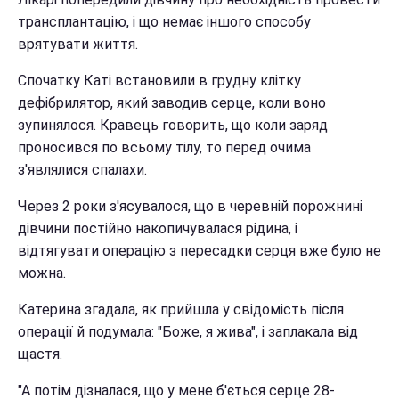
трансплантацію, і що немає іншого способу
врятувати життя.
Спочатку Каті встановили в грудну клітку
дефібрилятор, який заводив серце, коли воно
зупинялося. Кравець говорить, що коли заряд
проносився по всьому тілу, то перед очима
з'являлися спалахи.
Через 2 роки з'ясувалося, що в черевній порожнині
дівчини постійно накопичувалася рідина, і
відтягувати операцію з пересадки серця вже було не
можна.
Катерина згадала, як прийшла у свідомість після
операції й подумала: "Боже, я жива", і заплакала від
щастя.
"А потім дізналася, що у мене б'ється серце 28-