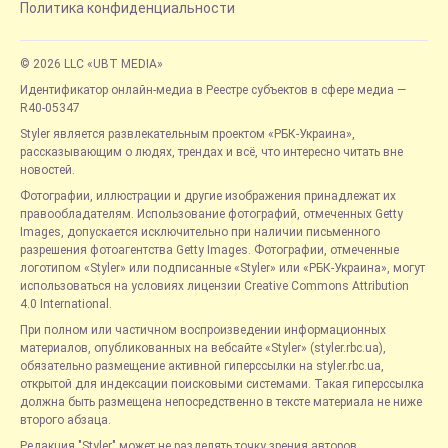
Политика конфиденциальности
© 2026 LLC «UBT MEDIA»
Идентификатор онлайн-медиа в Реестре субъектов в сфере медиа —
R40-05347
Styler является развлекательным проектом «РБК-Украина»,
рассказывающим о людях, трендах и всё, что интересно читать вне
новостей.
Фотографии, иллюстрации и другие изображения принадлежат их
правообладателям. Использование фотографий, отмеченных Getty
Images, допускается исключительно при наличии письменного
разрешения фотоагентства Getty Images. Фотографии, отмеченные
логотипом «Styler» или подписанные «Styler» или «РБК-Украина», могут
использоваться на условиях лицензии Creative Commons Attribution
4.0 International.
При полном или частичном воспроизведении информационных
материалов, опубликованных на вебсайте «Styler» (styler.rbc.ua),
обязательно размещение активной гиперссылки на styler.rbc.ua,
открытой для индексации поисковыми системами. Такая гиперссылка
должна быть размещена непосредственно в тексте материала не ниже
второго абзаца.
Редакция "Styler" может не разделять точку зрения авторов