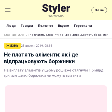
rbc.ua
Люди
Тренды
Полезное
Вкусно
Гороскопы
Главная
›
Жизнь
›
Не платять аліменти: як і де відпрацьовують боржники
ЖИЗНЬ
28 апреля 2019, 08:16
Не платять аліменти: як і де
відпрацьовують боржники
На виплату аліментів у цьому році вже стягнули 1,5 млрд
грн, але деякі боржники не можуть платити