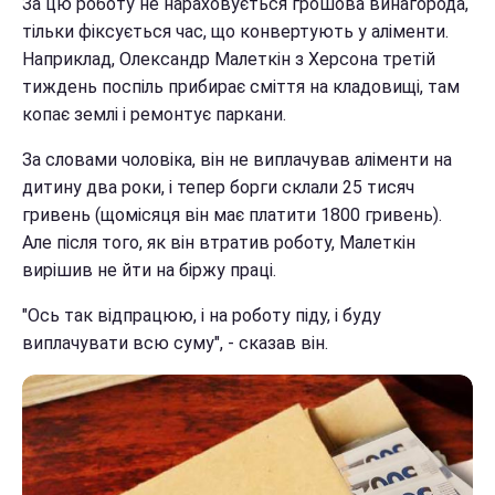
За цю роботу не нараховується грошова винагорода,
тільки фіксується час, що конвертують у аліменти.
Наприклад, Олександр Малеткін з Херсона третій
тиждень поспіль прибирає сміття на кладовищі, там
копає землі і ремонтує паркани.
За словами чоловіка, він не виплачував аліменти на
дитину два роки, і тепер борги склали 25 тисяч
гривень (щомісяця він має платити 1800 гривень).
Але після того, як він втратив роботу, Малеткін
вирішив не йти на біржу праці.
"Ось так відпрацюю, і на роботу піду, і буду
виплачувати всю суму", - сказав він.