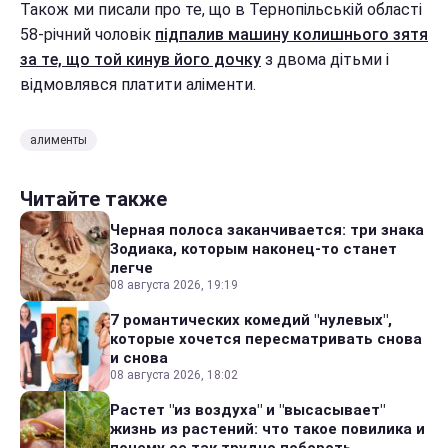
Також ми писали про те, що в Тернопільській області
58-річний чоловік
підпалив машину колишнього зятя
за те, що той кинув його дочку
з двома дітьми і
відмовлявся платити аліменти.
алименты
Читайте также
Черная полоса заканчивается: три знака
Зодиака, которым наконец-то станет
легче
08 августа 2026, 19:19
7 романтических комедий "нулевых",
которые хочется пересматривать снова
и снова
08 августа 2026, 18:02
Растет "из воздуха" и "высасывает"
жизнь из растений: что такое повилика и
почему ее так трудно побороть