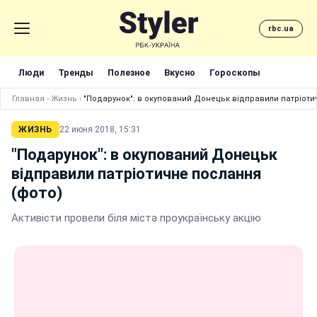
rbc.ua
Люди
Тренды
Полезное
Вкусно
Гороскопы
Главная
›
Жизнь
›
"Подарунок": в окупований Донецьк відправили патріоти
ЖИЗНЬ
22 июня 2018, 15:31
"Подарунок": в окупований Донецьк
відправили патріотичне послання
(фото)
Активісти провели біля міста проукраїнську акцію