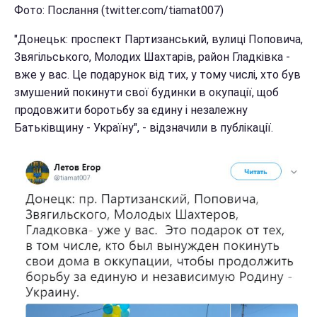
Фото: Послання (twitter.com/tiamat007)
"Донецьк: проспект Партизанський, вулиці Поповича,
Звягільського, Молодих Шахтарів, район Гладківка -
вже у вас. Це подарунок від тих, у тому числі, хто був
змушений покинути свої будинки в окупації, щоб
продовжити боротьбу за єдину і незалежну
Батьківщину - Україну", - відзначили в публікації.