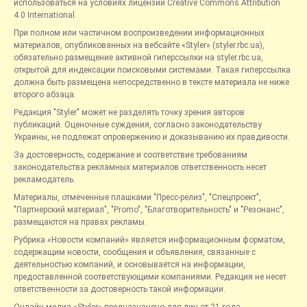
использоваться на условиях лицензии Creative Commons Attribution
4.0 International.
При полном или частичном воспроизведении информационных
материалов, опубликованных на вебсайте «Styler» (styler.rbc.ua),
обязательно размещение активной гиперссылки на styler.rbc.ua,
открытой для индексации поисковыми системами. Такая гиперссылка
должна быть размещена непосредственно в тексте материала не ниже
второго абзаца.
Редакция "Styler" может не разделять точку зрения авторов
публикаций. Оценочные суждения, согласно законодательству
Украины, не подлежат опровержению и доказыванию их правдивости.
За достоверность, содержание и соответствие требованиям
законодательства рекламных материалов ответственность несет
рекламодатель.
Материалы, отмеченные плашками "Пресс-релиз", "Спецпроект",
"Партнерский материал", "Promo", "Благотворительность" и "Резонанс",
размещаются на правах рекламы.
Рубрика «Новости компаний» является информационным форматом,
содержащим новости, сообщения и объявления, связанные с
деятельностью компаний, и основывается на информации,
предоставленной соответствующими компаниями. Редакция не несет
ответственности за достоверность такой информации.
Онлайн-медиа «Styler» предназначено для лиц от 21 года.