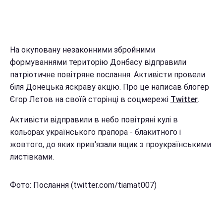
На окуповану незаконними збройними
формуваннями територію Донбасу відправили
патріотичне повітряне послання. Активісти провели
біля Донецька яскраву акцію. Про це написав блогер
Єгор Лєтов на своїй сторінці в соцмережі
Twitter
.
Активісти відправили в небо повітряні кулі в
кольорах українського прапора - блакитного і
жовтого, до яких прив'язали ящик з проукраїнськими
листівками.
Фото: Послання (twitter.com/tiamat007)