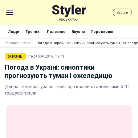
rbc.ua
Люди
Тренды
Полезное
Вкусно
Гороскопы
Главная
›
Жизнь
›
Погода в Україні: синоптики прогнозують туман і ожелед
ЖИЗНЬ
17 ноября 2016, 19:41
Погода в Україні: синоптики
прогнозують туман і ожеледицю
Денна температура на території країни становитиме 0-11
градусів тепла