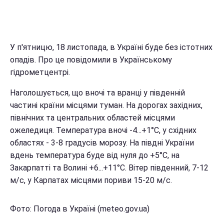
У п'ятницю, 18 листопада, в Україні буде без істотних
опадів. Про це повідомили в Українському
гідрометцентрі.
Наголошується, що вночі та вранці у південній
частині країни місцями туман. На дорогах західних,
північних та центральних областей місцями
ожеледиця. Температура вночі -4...+1°С, у східних
областях - 3-8 градусів морозу. На півдні України
вдень температура буде від нуля до +5°С, на
Закарпатті та Волині +6...+11°С. Вітер південний, 7-12
м/с, у Карпатах місцями пориви 15-20 м/с.
Фото: Погода в Україні (meteo.gov.ua)