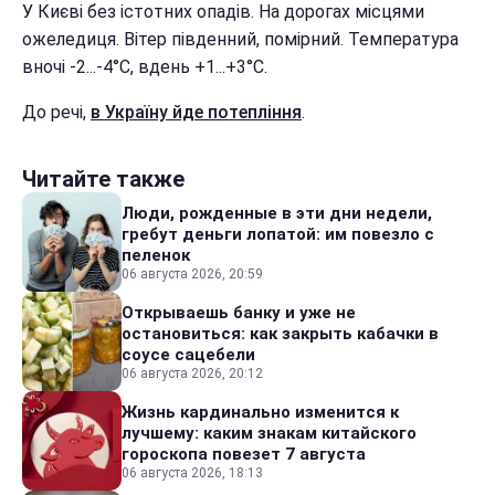
У Києві без істотних опадів. На дорогах місцями
ожеледиця. Вітер південний, помірний. Температура
вночі -2...-4°С, вдень +1...+3°С.
До речі,
в Україну йде потепління
.
Читайте также
Люди, рожденные в эти дни недели,
гребут деньги лопатой: им повезло с
пеленок
06 августа 2026, 20:59
Открываешь банку и уже не
остановиться: как закрыть кабачки в
соусе сацебели
06 августа 2026, 20:12
Жизнь кардинально изменится к
лучшему: каким знакам китайского
гороскопа повезет 7 августа
06 августа 2026, 18:13