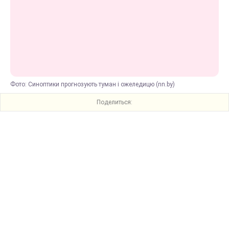
Фото: Синоптики прогнозують туман і ожеледицю (nn.by)
Поделиться: