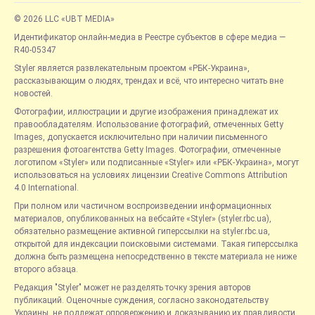
© 2026 LLC «UBT MEDIA»
Идентификатор онлайн-медиа в Реестре субъектов в сфере медиа —
R40-05347
Styler является развлекательным проектом «РБК-Украина»,
рассказывающим о людях, трендах и всё, что интересно читать вне
новостей.
Фотографии, иллюстрации и другие изображения принадлежат их
правообладателям. Использование фотографий, отмеченных Getty
Images, допускается исключительно при наличии письменного
разрешения фотоагентства Getty Images. Фотографии, отмеченные
логотипом «Styler» или подписанные «Styler» или «РБК-Украина», могут
использоваться на условиях лицензии Creative Commons Attribution
4.0 International.
При полном или частичном воспроизведении информационных
материалов, опубликованных на вебсайте «Styler» (styler.rbc.ua),
обязательно размещение активной гиперссылки на styler.rbc.ua,
открытой для индексации поисковыми системами. Такая гиперссылка
должна быть размещена непосредственно в тексте материала не ниже
второго абзаца.
Редакция "Styler" может не разделять точку зрения авторов
публикаций. Оценочные суждения, согласно законодательству
Украины, не подлежат опровержению и доказыванию их правдивости.