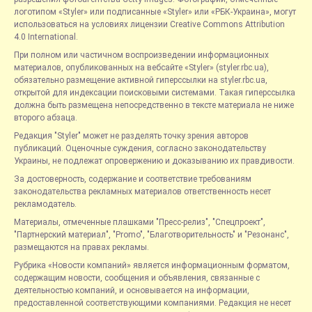
логотипом «Styler» или подписанные «Styler» или «РБК-Украина», могут
использоваться на условиях лицензии Creative Commons Attribution
4.0 International.
При полном или частичном воспроизведении информационных
материалов, опубликованных на вебсайте «Styler» (styler.rbc.ua),
обязательно размещение активной гиперссылки на styler.rbc.ua,
открытой для индексации поисковыми системами. Такая гиперссылка
должна быть размещена непосредственно в тексте материала не ниже
второго абзаца.
Редакция "Styler" может не разделять точку зрения авторов
публикаций. Оценочные суждения, согласно законодательству
Украины, не подлежат опровержению и доказыванию их правдивости.
За достоверность, содержание и соответствие требованиям
законодательства рекламных материалов ответственность несет
рекламодатель.
Материалы, отмеченные плашками "Пресс-релиз", "Спецпроект",
"Партнерский материал", "Promo", "Благотворительность" и "Резонанс",
размещаются на правах рекламы.
Рубрика «Новости компаний» является информационным форматом,
содержащим новости, сообщения и объявления, связанные с
деятельностью компаний, и основывается на информации,
предоставленной соответствующими компаниями. Редакция не несет