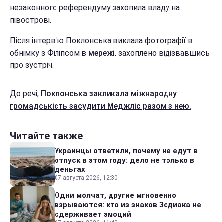
незаконного референдуму захопила владу на
півострові.
Після інтерв'ю Поклонська виклала фотографії в
обнімку з Філіпсом
в мережі
, захоплено відізвавшись
про зустріч.
До речі,
Поклонська закликала міжнародну
громадськість засудити Меджліс разом з нею.
Читайте также
Украинцы ответили, почему не едут в
отпуск в этом году: дело не только в
деньгах
07 августа 2026, 12:30
Одни молчат, другие мгновенно
взрываются: кто из знаков Зодиака не
сдерживает эмоций