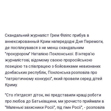
Скандальний журналіст Грем Філіпс прибув в
аннексированный Крим напередодні Дня Перемоги,
де поспілкувався з не менш скандальним
"прокурором" Наталією Поклонської. В інтерв'ю
журналістові, відомому своєю проросійською
позицією та співпрацею з бойовиками невизнаних
донбаських республік, Поклонська розповіла про
"патріотичному конкурсі", який провели серед дітей
Криму.
"Сто п'ятдесят діток, які представили кращі роботи
про любов до Батьківщини, ми урочисто приймали в
"Маленькі захисники Росії", під гімн Росії", - розповіла