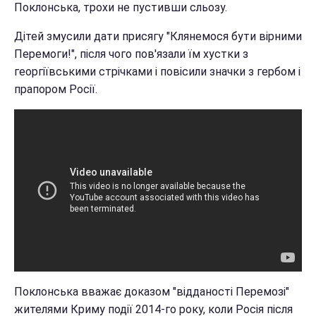
Поклонська, трохи не пустивши сльозу.
Дітей змусили дати присягу "Клянемося бути вірними
Перемоги!", після чого пов'язали їм хустки з
георгіївськими стрічками і повісили значки з гербом і
прапором Росії.
Поклонська вважає доказом "відданості Перемозі"
жителями Криму події 2014-го року, коли Росія після