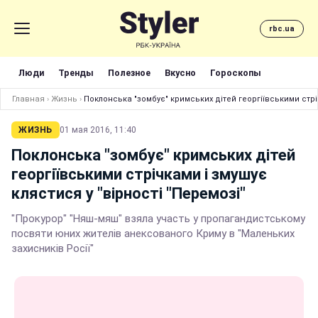
rbc.ua
Люди
Тренды
Полезное
Вкусно
Гороскопы
Главная
›
Жизнь
›
Поклонська "зомбує" кримських дітей георгіївськими стріч
ЖИЗНЬ
01 мая 2016, 11:40
Поклонська "зомбує" кримських дітей
георгіївськими стрічками і змушує
клястися у "вірності "Перемозі"
"Прокурор" "Няш-мяш" взяла участь у пропагандистському
посвяти юних жителів анексованого Криму в "Маленьких
захисників Росії"