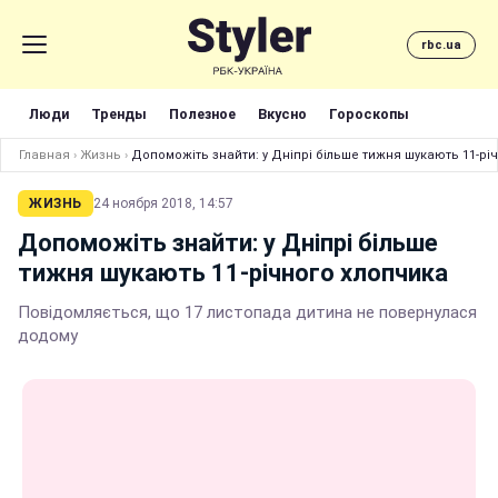
rbc.ua
Люди
Тренды
Полезное
Вкусно
Гороскопы
Главная
›
Жизнь
›
Допоможіть знайти: у Дніпрі більше тижня шукають 11-рі
ЖИЗНЬ
24 ноября 2018, 14:57
Допоможіть знайти: у Дніпрі більше
тижня шукають 11-річного хлопчика
Повідомляється, що 17 листопада дитина не повернулася
додому