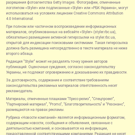
разрешения фотоагентства Getty Images. Фотографии, отмеченные
логотипом «Styler» или подписанные «Styler» или «РБК-Украина», могут
использоваться на условиях лицензии Creative Commons Attribution
4.0 International.
При полном или частичном воспроизведении информационных
материалов, опубликованных на вебсайте «Styler» (styler.rbc.ua),
обязательно размещение активной гиперссылки на styler.rbc.ua,
открытой для индексации поисковыми системами. Такая гиперссылка
должна быть размещена непосредственно в тексте материала не ниже
второго абзаца.
Редакция "Styler" может не разделять точку зрения авторов
публикаций. Оценочные суждения, согласно законодательству
Украины, не подлежат опровержению и доказыванию их правдивости.
За достоверность, содержание и соответствие требованиям
законодательства рекламных материалов ответственность несет
рекламодатель.
Материалы, отмеченные плашками "Пресс-релиз", "Спецпроект",
"Партнерский материал", "Promo", "Благотворительность" и "Резонанс",
размещаются на правах рекламы.
Рубрика «Новости компаний» является информационным форматом,
содержащим новости, сообщения и объявления, связанные с
деятельностью компаний, и основывается на информации,
предоставленной соответствующими компаниями. Редакция не несет