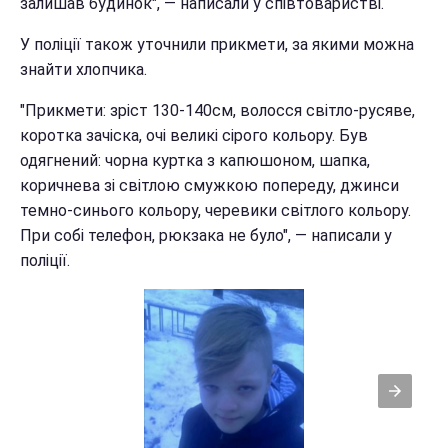
залишав будинок", — написали у співтоваристві.
У поліції також уточнили прикмети, за якими можна
знайти хлопчика.
"Прикмети: зріст 130-140см, волосся світло-русяве,
коротка зачіска, очі великі сірого кольору. Був
одягнений: чорна куртка з капюшоном, шапка,
коричнева зі світлою смужкою попереду, джинси
темно-синього кольору, черевики світлого кольору.
При собі телефон, рюкзака не було", — написали у
поліції.