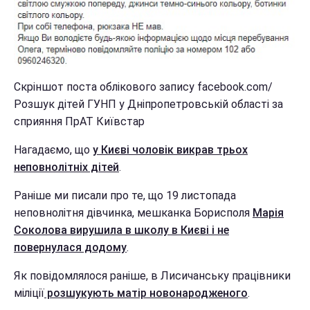
Скріншот поста облікового запису facebook.com/
Розшук дітей ГУНП у Дніпропетровській області за
сприяння ПрАТ Київстар
Нагадаємо, що
у Києві чоловік викрав трьох
неповнолітніх дітей
.
Раніше ми писали про те, що 19 листопада
неповнолітня дівчинка, мешканка Борисполя
Марія
Соколова вирушила в школу в Києві і не
повернулася додому
.
Як повідомлялося раніше, в Лисичанську працівники
міліції
розшукують матір новонародженого
.