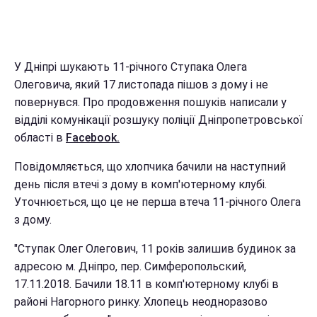
У Дніпрі шукають 11-річного Ступака Олега
Олеговича, який 17 листопада пішов з дому і не
повернувся. Про продовження пошуків написали у
відділі комунікації розшуку поліції Дніпропетровської
області в
Facebook.
Повідомляється, що хлопчика бачили на наступний
день після втечі з дому в комп'ютерному клубі.
Уточнюється, що це не перша втеча 11-річного Олега
з дому.
"Ступак Олег Олегович, 11 років залишив будинок за
адресою м. Дніпро, пер. Симферопольский,
17.11.2018. Бачили 18.11 в комп'ютерному клубі в
районі Нагорного ринку. Хлопець неодноразово