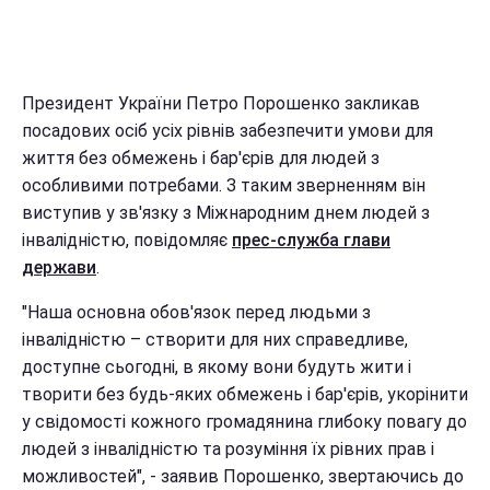
Президент України Петро Порошенко закликав
посадових осіб усіх рівнів забезпечити умови для
життя без обмежень і бар'єрів для людей з
особливими потребами. З таким зверненням він
виступив у зв'язку з Міжнародним днем людей з
інвалідністю, повідомляє
прес-служба глави
держави
.
"Наша основна обов'язок перед людьми з
інвалідністю – створити для них справедливе,
доступне сьогодні, в якому вони будуть жити і
творити без будь-яких обмежень і бар'єрів, укорінити
у свідомості кожного громадянина глибоку повагу до
людей з інвалідністю та розуміння їх рівних прав і
можливостей", - заявив Порошенко, звертаючись до