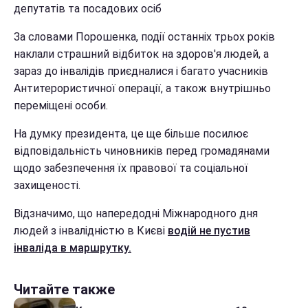
депутатів та посадових осіб
За словами Порошенка, події останніх трьох років
наклали страшний відбиток на здоров'я людей, а
зараз до інвалідів приєдналися і багато учасників
Антитерористичної операції, а також внутрішньо
переміщені особи.
На думку президента, це ще більше посилює
відповідальність чиновників перед громадянами
щодо забезпечення їх правової та соціальної
захищеності.
Відзначимо, що напередодні Міжнародного дня
людей з інвалідністю в Києві
водій не пустив
інваліда в маршрутку.
Читайте также