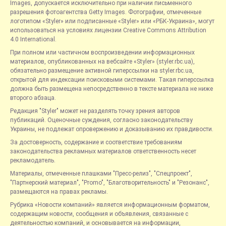
Images, допускается исключительно при наличии письменного
разрешения фотоагентства Getty Images. Фотографии, отмеченные
логотипом «Styler» или подписанные «Styler» или «РБК-Украина», могут
использоваться на условиях лицензии Creative Commons Attribution
4.0 International.
При полном или частичном воспроизведении информационных
материалов, опубликованных на вебсайте «Styler» (styler.rbc.ua),
обязательно размещение активной гиперссылки на styler.rbc.ua,
открытой для индексации поисковыми системами. Такая гиперссылка
должна быть размещена непосредственно в тексте материала не ниже
второго абзаца.
Редакция "Styler" может не разделять точку зрения авторов
публикаций. Оценочные суждения, согласно законодательству
Украины, не подлежат опровержению и доказыванию их правдивости.
За достоверность, содержание и соответствие требованиям
законодательства рекламных материалов ответственность несет
рекламодатель.
Материалы, отмеченные плашками "Пресс-релиз", "Спецпроект",
"Партнерский материал", "Promo", "Благотворительность" и "Резонанс",
размещаются на правах рекламы.
Рубрика «Новости компаний» является информационным форматом,
содержащим новости, сообщения и объявления, связанные с
деятельностью компаний, и основывается на информации,