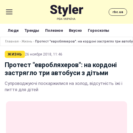
rbc.ua
Люди
Тренды
Полезное
Вкусно
Гороскопы
Главная
›
Жизнь
›
Протест "евробляхеров": на кордоні застрягло три автобу
ЖИЗНЬ
26 ноября 2018, 11:46
Протест "евробляхеров": на кордоні
застрягло три автобуси з дітьми
Супроводжуючі поскаржилися на холод, відсутність їжі і
пиття для дітей