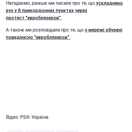
Нагадаємо, раніше ми писали про те, що
ускладнено
рух у 8 прикордонних пунктах через
протест "евробляхеров".
А також ми розповідали про те, що
у мережі обурені
поведінкою "евробляхеров".
Відео: РБК-Україна