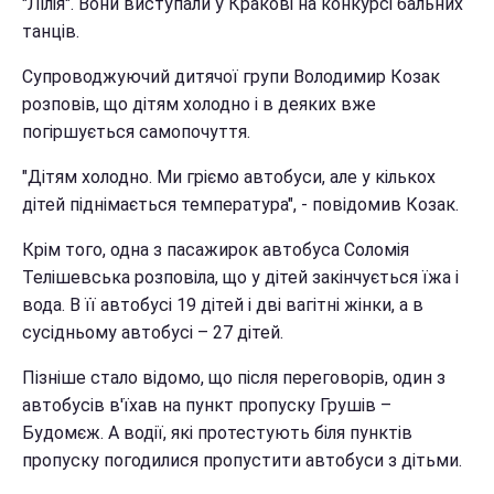
"Лілія". Вони виступали у Кракові на конкурсі бальних
танців.
Супроводжуючий дитячої групи Володимир Козак
розповів, що дітям холодно і в деяких вже
погіршується самопочуття.
"Дітям холодно. Ми гріємо автобуси, але у кількох
дітей піднімається температура", - повідомив Козак.
Крім того, одна з пасажирок автобуса Соломія
Телішевська розповіла, що у дітей закінчується їжа і
вода. В її автобусі 19 дітей і дві вагітні жінки, а в
сусідньому автобусі – 27 дітей.
Пізніше стало відомо, що після переговорів, один з
автобусів в'їхав на пункт пропуску Грушів –
Будомєж. А водії, які протестують біля пунктів
пропуску погодилися пропустити автобуси з дітьми.