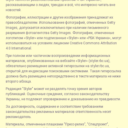
рассказывающим о людях, трендах и всё, что интересно читать вне
новостей.
Фотографии, иллюстрации и другие изображения принадлежат их
правообладателям. Использование фотографий, отмеченных Getty
Images, допускается исключительно при наличии письменного
разрешения фотоагентства Getty Images. Фотографии, отмеченные
логотипом «Styler» или подписанные «Styler» или «РБК-Украина», могут
использоваться на условиях лицензии Creative Commons Attribution
4.0 International.
При полном или частичном воспроизведении информационных
материалов, опубликованных на вебсайте «Styler» (styler.rbc.ua),
обязательно размещение активной гиперссылки на styler.rbc.ua,
открытой для индексации поисковыми системами. Такая гиперссылка
должна быть размещена непосредственно в тексте материала не ниже
второго абзаца.
Редакция "Styler" может не разделять точку зрения авторов
публикаций. Оценочные суждения, согласно законодательству
Украины, не подлежат опровержению и доказыванию их правдивости.
За достоверность, содержание и соответствие требованиям
законодательства рекламных материалов ответственность несет
рекламодатель.
Материалы, отмеченные плашками "Пресс-релиз", "Спецпроект",