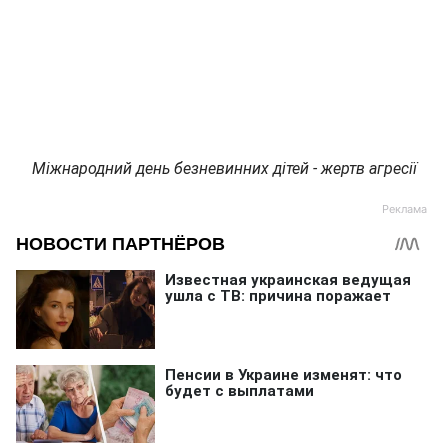
Міжнародний день безневинних дітей - жертв агресії