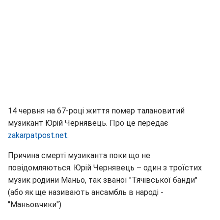
14 червня на 67-році життя помер талановитий
музикант Юрій Чернявець. Про це передає
zakarpatpost.net.
Причина смерті музиканта поки що не
повідомляються. Юрій Чернявець – один з троїстих
музик родини Маньо, так званої "Тячівської банди"
(або як ще називають ансамбль в народі -
"Маньовчики")