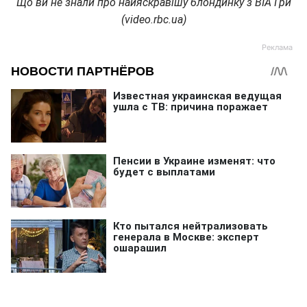
Що ви не знали про найяскравішу блондинку з ВІА Гри
(video.rbc.ua)