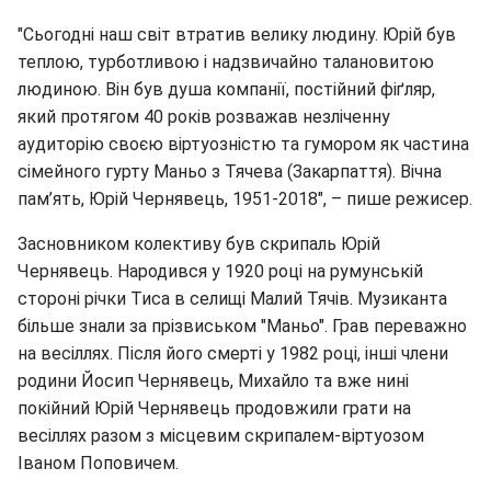
"Сьогодні наш світ втратив велику людину. Юрій був
теплою, турботливою і надзвичайно талановитою
людиною. Він був душа компанії, постійний фіґляр,
який протягом 40 років розважав незліченну
аудиторію своєю віртуозністю та гумором як частина
сімейного гурту Маньо з Тячева (Закарпаття). Вічна
пам’ять, Юрій Чернявець, 1951-2018", – пише режисер.
Засновником колективу був скрипаль Юрій
Чернявець. Народився у 1920 році на румунській
стороні річки Тиса в селищі Малий Тячів. Музиканта
більше знали за прізвиськом "Маньо". Грав переважно
на весіллях. Після його смерті у 1982 році, інші члени
родини Йосип Чернявець, Михайло та вже нині
покійний Юрій Чернявець продовжили грати на
весіллях разом з місцевим скрипалем-віртуозом
Іваном Поповичем.