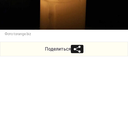
Фото torange.biz
Поделиться