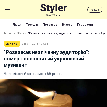
rbc.ua
Люди
Тренды
Полезное
Вкусно
Гороскопы
Главная
›
Жизнь
›
"Розважав незліченну аудиторію": помер талановитий ук
ЖИЗНЬ
15 июня 2018 · 09:38
"Розважав незліченну аудиторію":
помер талановитий український
музикант
Чоловікові було всього 66 років