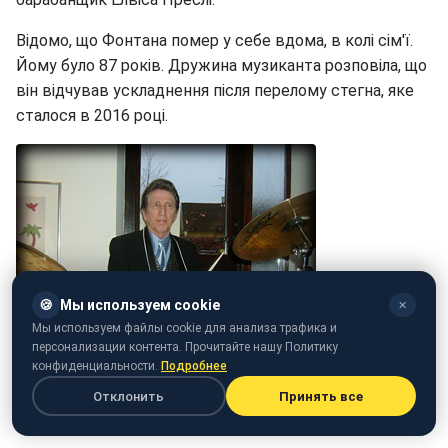
Відомо, що Фонтана помер у себе вдома, в колі сім'ї.
Йому було 87 років. Дружина музиканта розповіла, що
він відчував ускладнення після перелому стегна, яке
сталося в 2016 році.
🍪
Мы используем cookie
✕
Мы используем файлы cookie для анализа трафика и
персонализации контента. Прочитайте нашу Политику
конфиденциальности.
Подробнее
Отклонить
Принять все
Фото: Ді Джей Фонтану (djfontana.com)