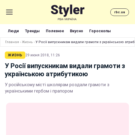
rbc.ua
Люди
Тренды
Полезное
Вкусно
Гороскопы
Главная
›
Жизнь
›
У Росії випускникам видали грамоти з українською атри
ЖИЗНЬ
29 июня 2018, 11:26
У Росії випускникам видали грамоти з
українською атрибутикою
У російському місті школярам роздали грамоти з
українськими гербом і прапором