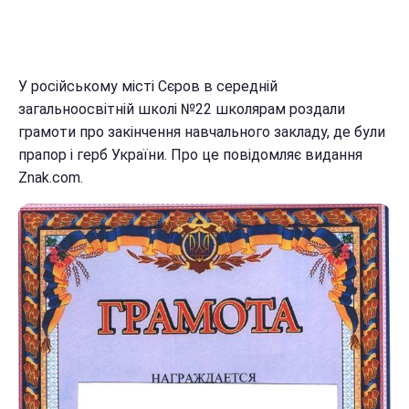
У російському місті Сєров в середній
загальноосвітній школі №22 школярам роздали
грамоти про закінчення навчального закладу, де були
прапор і герб України. Про це повідомляє видання
Znak.com.