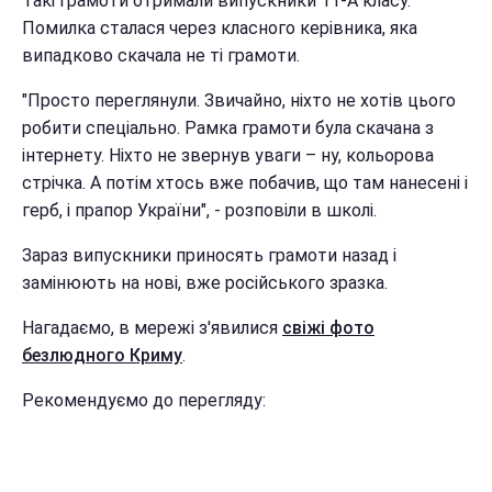
Такі грамоти отримали випускники 11-А класу.
Помилка сталася через класного керівника, яка
випадково скачала не ті грамоти.
"Просто переглянули. Звичайно, ніхто не хотів цього
робити спеціально. Рамка грамоти була скачана з
інтернету. Ніхто не звернув уваги – ну, кольорова
стрічка. А потім хтось вже побачив, що там нанесені і
герб, і прапор України", - розповіли в школі.
Зараз випускники приносять грамоти назад і
замінюють на нові, вже російського зразка.
Нагадаємо, в мережі з'явилися
свіжі фото
безлюдного Криму
.
Рекомендуємо до перегляду: