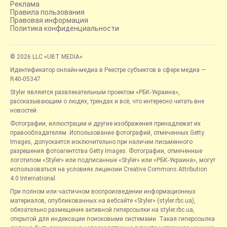
Реклама
Правила пользования
Правовая информация
Политика конфиденциальности
© 2026 LLC «UBT MEDIA»
Идентификатор онлайн-медиа в Реестре субъектов в сфере медиа —
R40-05347
Styler является развлекательным проектом «РБК-Украина»,
рассказывающим о людях, трендах и всё, что интересно читать вне
новостей.
Фотографии, иллюстрации и другие изображения принадлежат их
правообладателям. Использование фотографий, отмеченных Getty
Images, допускается исключительно при наличии письменного
разрешения фотоагентства Getty Images. Фотографии, отмеченные
логотипом «Styler» или подписанные «Styler» или «РБК-Украина», могут
использоваться на условиях лицензии Creative Commons Attribution
4.0 International.
При полном или частичном воспроизведении информационных
материалов, опубликованных на вебсайте «Styler» (styler.rbc.ua),
обязательно размещение активной гиперссылки на styler.rbc.ua,
открытой для индексации поисковыми системами. Такая гиперссылка