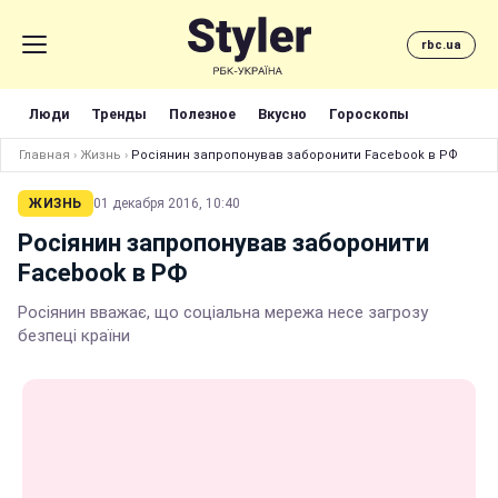
rbc.ua
Люди
Тренды
Полезное
Вкусно
Гороскопы
Главная
›
Жизнь
›
Росіянин запропонував заборонити Facebook в РФ
ЖИЗНЬ
01 декабря 2016, 10:40
Росіянин запропонував заборонити
Facebook в РФ
Росіянин вважає, що соціальна мережа несе загрозу
безпеці країни