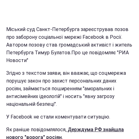
Міський суд Санкт-Петербурга зареєстрував позов
про заборону соціальної мережі Facebook в Росії.
Автором позову став громадський активіст і житель
Петербурга Тимур Булатов.Про це повідомляє "РИА
Новости"
Згідно з текстом заяви, він вважає, що соцмережа
порушує закон про захист персональних даних
росіян, займається поширенням "аморальних і
антисімейних ідеологій" і носить "явну загрозу
національній безпеці".
У Facebook не стали коментувати ситуацію.
Як раніше повідомлялося,
Держдума РФ знайшла
нового "ворога" росіян.