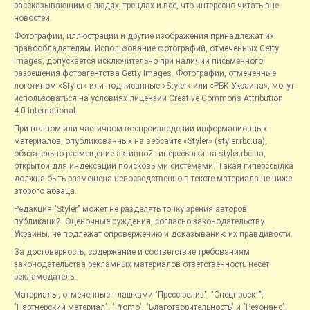
рассказывающим о людях, трендах и всё, что интересно читать вне
новостей.
Фотографии, иллюстрации и другие изображения принадлежат их
правообладателям. Использование фотографий, отмеченных Getty
Images, допускается исключительно при наличии письменного
разрешения фотоагентства Getty Images. Фотографии, отмеченные
логотипом «Styler» или подписанные «Styler» или «РБК-Украина», могут
использоваться на условиях лицензии Creative Commons Attribution
4.0 International.
При полном или частичном воспроизведении информационных
материалов, опубликованных на вебсайте «Styler» (styler.rbc.ua),
обязательно размещение активной гиперссылки на styler.rbc.ua,
открытой для индексации поисковыми системами. Такая гиперссылка
должна быть размещена непосредственно в тексте материала не ниже
второго абзаца.
Редакция "Styler" может не разделять точку зрения авторов
публикаций. Оценочные суждения, согласно законодательству
Украины, не подлежат опровержению и доказыванию их правдивости.
За достоверность, содержание и соответствие требованиям
законодательства рекламных материалов ответственность несет
рекламодатель.
Материалы, отмеченные плашками "Пресс-релиз", "Спецпроект",
"Партнерский материал", "Promo", "Благотворительность" и "Резонанс",