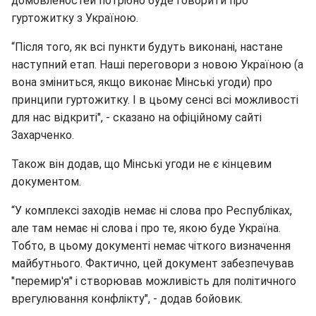
домовленостей потрібно буде говорити про
гуртожитку з Україною.
“Після того, як всі пункти будуть виконані, настане
наступний етап. Наші переговори з новою Україною (а
вона зміниться, якщо виконає Мінські угоди) про
принципи гуртожитку. І в цьому сенсі всі можливості
для нас відкриті", - сказано на офіційному сайті
Захарченко.
Також він додав, що Мінські угоди не є кінцевим
документом.
“У комплексі заходів немає ні слова про Республіках,
але там немає ні слова і про те, якою буде Україна.
Тобто, в цьому документі немає чіткого визначення
майбутнього. Фактично, цей документ забезпечував
"перемир'я" і створював можливість для політичного
врегулювання конфлікту", - додав бойовик.