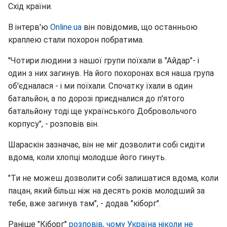
Схід країни.
В інтерв'ю
Оnline.ua
він повідомив, що останньою
краплею стали похорон побратима.
"Чотири людини з нашої групи поїхали в "Айдар"- і
один з них загинув. На його похоронах вся наша група
об'єдналася - і ми поїхали. Спочатку їхали в один
батальйон, а по дорозі приєдналися до п'ятого
батальйону тоді ще українського Добровольчого
корпусу", - розповів він.
Шараскін зазначає, він не міг дозволити собі сидіти
вдома, коли хлопці молодше його гинуть.
"Ти не можеш дозволити собі залишатися вдома, коли
пацан, який більш ніж на десять років молодший за
тебе, вже загинув там", - додав "кіборг".
Раніше "Кіборг"
розповів, чому Україна ніколи не