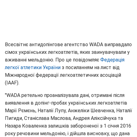
Всесвітнє антидопінгове агентство WADA виправдало
сімох українських легкоатлетів, яких звинувачували у
вживанні мельдонію. Про це повідомляє
Федерація
легкої атлетики України
з посиланням на лист від
Міжнародної федерації легкоатлетичних асоціацій
(IAAF).
"WADA ретельно проаналізувала дані, отримані після
виявлення в допінг-пробах українських легкоатлетів
Марії Рємєнь, Наталії Лупу, Анжеліки Шевченка, Наталії
Пигиди, Станіслава Маслова, Андрея Аліксійчука та
Назара Коваленка залишків забороненої з 1 січня 2016
року речовини мельдонію, і дійшла висновку, що дана