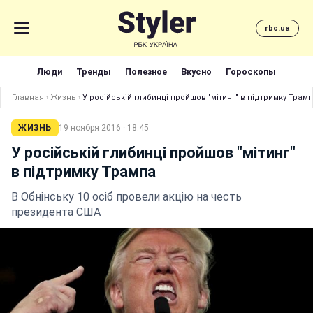
rbc.ua
Люди
Тренды
Полезное
Вкусно
Гороскопы
Главная
›
Жизнь
›
У російській глибинці пройшов "мітинг" в підтримку Трам
ЖИЗНЬ
19 ноября 2016 · 18:45
У російській глибинці пройшов "мітинг"
в підтримку Трампа
В Обнінську 10 осіб провели акцію на честь
президента США