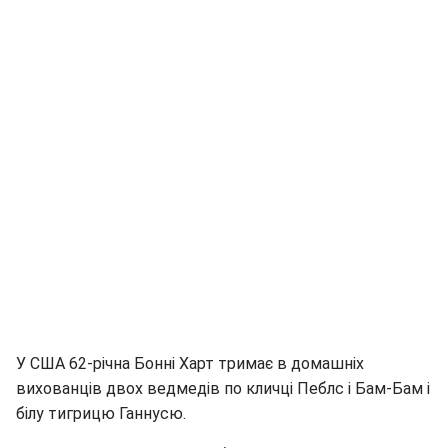
У США 62-річна Бонні Харт тримає в домашніх
вихованців двох ведмедів по кличці Пеблс і Бам-Бам і
білу тигрицю Ганнусю.