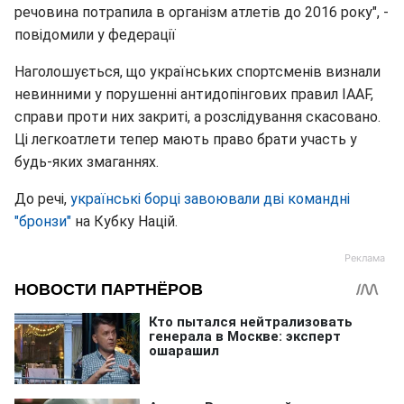
речовина потрапила в організм атлетів до 2016 року", -
повідомили у федерації
Наголошується, що українських спортсменів визнали
невинними у порушенні антидопінгових правил IAAF,
справи проти них закриті, а розслідування скасовано.
Ці легкоатлети тепер мають право брати участь у
будь-яких змаганнях.
До речі,
українські борці завоювали дві командні
"бронзи"
на Кубку Націй.