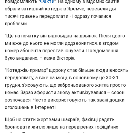
повідомляють "
Факти
". На одному з відомих сайтів
обрали затишний котедж в Яремче, перевели дві
тисячі гривень передоплати - і одразу почалися
проблеми.
"Ще на початку він відповідав на дзвінок. Після цього
ми вже до нього не могли додзвонитися, а згодом
номер абонента перестав існувати. Повідомлення
було видалено, – каже Вікторія.
"Котеджів-примар" щороку стає більше: люди вносять
передоплату, а вже на місці, в основному це 30-31
грудня, з'ясовують, що заброньованого житла просто
немає. Зараз аферисти знову активізувалися – сезон
розпочався. Часто використовують так звані дошки
оголошень в Інтернеті.
Щоб не стати жертвами шахраїв, фахівці радять
бронювати житло лише на перевірених і офіційних