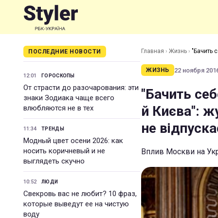
Главная
›
Жизнь
›
"Бачить 
ПОСЛЕДНИЕ НОВОСТИ
не відпускає УПЦ
22 ноября 2016
ЖИЗНЬ
12:01
ГОРОСКОПЫ
От страсти до разочарования: эти
"Бачить себ
знаки Зодиака чаще всего
й Києва": ж
влюбляются не в тех
не відпуск
11:34
ТРЕНДЫ
Модный цвет осени 2026: как
носить коричневый и не
Вплив Москви на Укр
выглядеть скучно
10:52
ЛЮДИ
Свекровь вас не любит? 10 фраз,
которые выведут ее на чистую
воду