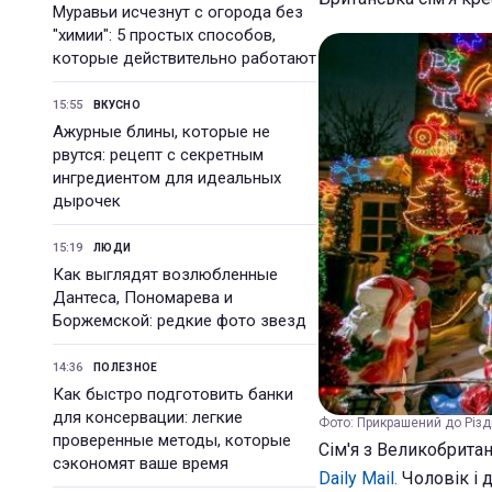
Муравьи исчезнут с огорода без
"химии": 5 простых способов,
которые действительно работают
15:55
ВКУСНО
Ажурные блины, которые не
рвутся: рецепт с секретным
ингредиентом для идеальных
дырочек
15:19
ЛЮДИ
Как выглядят возлюбленные
Дантеса, Пономарева и
Боржемской: редкие фото звезд
14:36
ПОЛЕЗНОЕ
Как быстро подготовить банки
для консервации: легкие
Фото: Прикрашений до Різдв
проверенные методы, которые
Сім'я з Великобрита
сэкономят ваше время
Daily Mail.
Чоловік і 