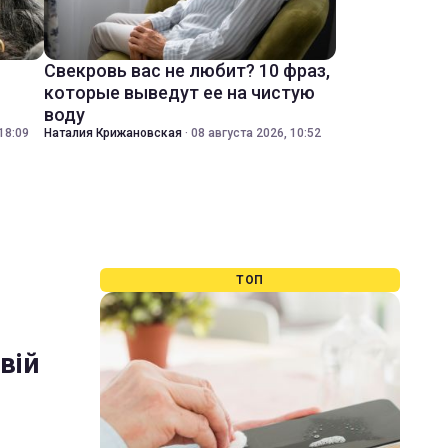
Свекровь вас не любит? 10 фраз,
которые выведут ее на чистую
воду
18:09
Наталия Крижановская
·
08 августа 2026, 10:52
ТОП
вій