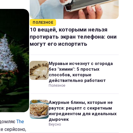
ПОЛЕЗНОЕ
10 вещей, которыми нельзя
протирать экран телефона: они
могут его испортить
Муравьи исчезнут с огорода
без "химии": 5 простых
способов, которые
действительно работают
Полезное
Ажурные блины, которые не
рвутся: рецепт с секретным
ингредиентом для идеальных
дырочек
ідомляє
The
Вкусно
е серйозно,