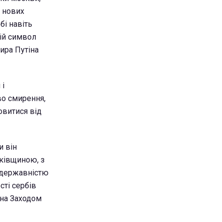
и нових
бі навіть
ній символ
ира Путіна
 і
во смирення,
овитися від
и він
ьківщиною, з
з державністю
сті сербів
ена Заходом