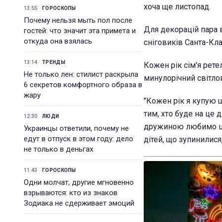
хоча ще листопад.
13:55
ГОРОСКОПЫ
Почему нельзя мыть пол после
Для декорацій пара 
гостей: что значит эта примета и
откуда она взялась
сніговиків Санта-Клау
13:14
ТРЕНДЫ
Кожен рік сім'я рет
Не только лен: стилист раскрыла
минулорічний світло
6 секретов комфортного образа в
жару
"Кожен рік я купую 
тим, хто буде на це 
12:30
ЛЮДИ
дружиною любимо ци
Украинцы ответили, почему не
едут в отпуск в этом году: дело
дітей, що зупинилис
не только в деньгах
11:43
ГОРОСКОПЫ
Одни молчат, другие мгновенно
взрываются: кто из знаков
Зодиака не сдерживает эмоций