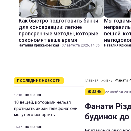
Как быстро подготовить банки
Мы годами
для консервации: легкие
неправиль
проверенные методы, которые
вещей, ко
сэкономят ваше время
на подоко
Наталия Крижановская
·
07 августа 2026, 14:36
Наталия Крижа
Главная
›
Жизнь
›
Фанати Р
ПОСЛЕДНИЕ НОВОСТИ
22 ноября 2016
ЖИЗНЬ
17:18
ПОЛЕЗНОЕ
10 вещей, которыми нельзя
Фанати Різд
протирать экран телефона: они
будинок до
могут его испортить
16:37
ПОЛЕЗНОЕ
Британська сім'я кр