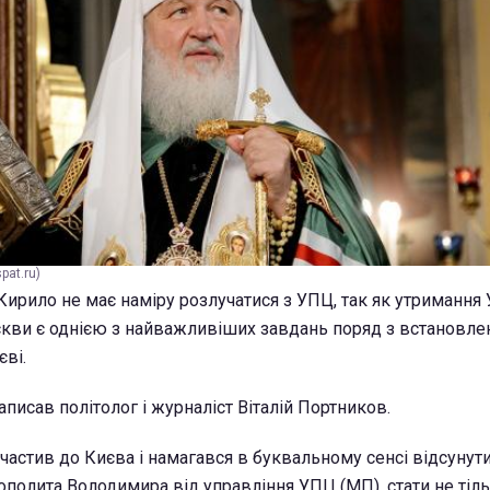
pat.ru)
Кирило не має наміру розлучатися з УПЦ, так як утримання 
кви є однією з найважливіших завдань поряд з встановл
єві.
написав політолог і журналіст Віталій Портников.
частив до Києва і намагався в буквальному сенсі відсунути
полита Володимира від управління УПЦ (МП), стати не тіл