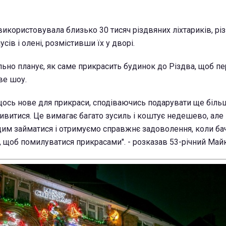
використовувала близько 30 тисяч різдвяних ліхтариків, рі
сів і олені, розмістивши їх у дворі.
ельно планує, як саме прикрасить будинок до Різдва, щоб 
ве шоу.
щось нове для прикраси, сподіваючись подарувати ще біль
дивитися. Це вимагає багато зусиль і коштує недешево, але
м займатися і отримуємо справжнє задоволення, коли ба
я, щоб помилуватися прикрасами". - розказав 53-річний Май