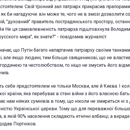
дстоятелем. Свій тронний зал патріарх прикрасив прапорам
к би нагадуючи: він може те, чого не в змозі дозволити со
жній, "духовний" правитель пострадянського простору, остан
. Чи Не ця самовпевненість патріарха підштовхнула Володим
русского мира", як знати?" - повідомив журналіст.
значає, що Путін багато напартачив патріарху своїми танками
і, але якщо людині, тим більше священикові, що не власти
гординею та честолюбством, то ніщо не змусить його відм
умів.
ь себе предстоятелем не тільки Москви, але й Києва. І кол
ої країни, яка перебуває в стані війни з його власною бат
ає нам ніяких сумнівів в тому, що ніколи не змириться ні 
ійністю Української церкви. Тому що для переважної більшо
а, в якій 90% населення складають етнічні албанці, а вкрад
 додав Портніков.