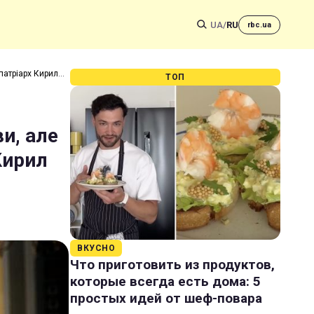
UA
/
RU
rbc.ua
патріарх Кирил
ТОП
и, але
Кирил
ВКУСНО
Что приготовить из продуктов,
которые всегда есть дома: 5
простых идей от шеф-повара