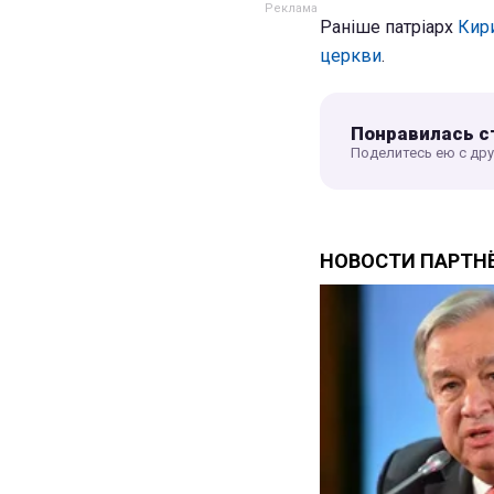
Раніше патріарх
Кири
церкви
.
Понравилась с
Поделитесь ею с др