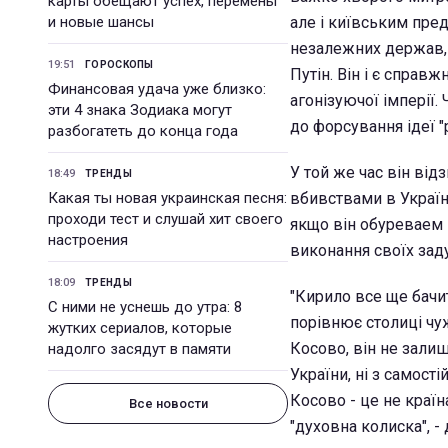
карты обещают успех, перемены
и новые шансы
але і київським пре
незалежних держав, я
19:51
ГОРОСКОПЫ
Путін. Він і є справ
Финансовая удача уже близко:
агонізуючої імперії
эти 4 знака Зодиака могут
до форсування ідеї "
разбогатеть до конца года
У той же час він від
18:49
ТРЕНДЫ
Какая ты новая украинская песня:
вбивствами в Україн
проходи тест и слушай хит своего
якщо він обуреваем 
настроения
виконання своїх зад
18:09
ТРЕНДЫ
"Кирило все ще бачит
С ними не уснешь до утра: 8
порівнює столиці чуж
жутких сериалов, которые
Косово, він не залиш
надолго засядут в памяти
України, ні з самост
Косово - це не країн
Все новости
"духовна колиска", -