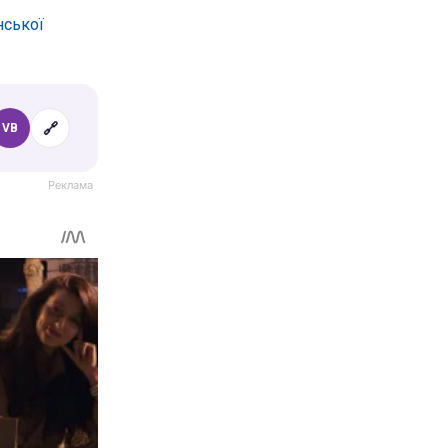
нської
🔗
VB