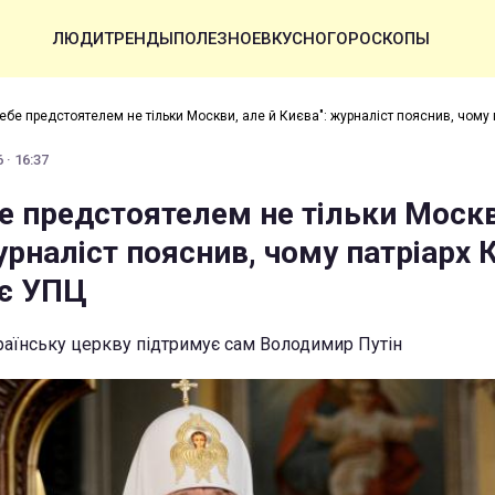
ЛЮДИ
ТРЕНДЫ
ПОЛЕЗНОЕ
ВКУСНО
ГОРОСКОПЫ
себе предстоятелем не тільки Москви, але й Києва": журналіст пояснив, чому 
 · 16:37
е предстоятелем не тільки Москв
урналіст пояснив, чому патріарх 
ає УПЦ
аїнську церкву підтримує сам Володимир Путін