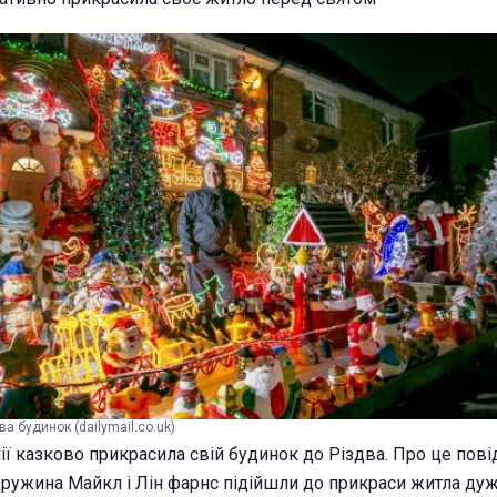
а будинок (dailymail.co.uk)
нії казково прикрасила свій будинок до Різдва. Про це пов
дружина Майкл і Лін фарнс підійшли до прикраси житла дуж