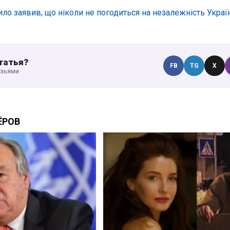
ло заявив, що ніколи не погодиться на незалежність Украї
татья?
FB
TG
X
узьями