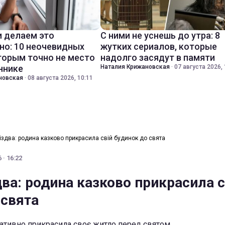
 делаем это
С ними не уснешь до утра: 8
но: 10 неочевидных
жутких сериалов, которые
торым точно не место
надолго засядут в памяти
ннике
Наталия Крижановская
·
07 августа 2026, 
новская
·
08 августа 2026, 10:11
іздва: родина казково прикрасила свій будинок до свята
 · 16:22
ва: родина казково прикрасила с
 свята
еативно прикрасила своє житло перед святом