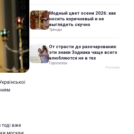
Модный цвет осени 2026: как
носить коричневый и не
выглядеть скучно
Тренды
От страсти до разочарования:
эти знаки Зодиака чаще всего
влюбляются не в тех
Гороскопы
Української
енням
 тоді вже
ьки москви,