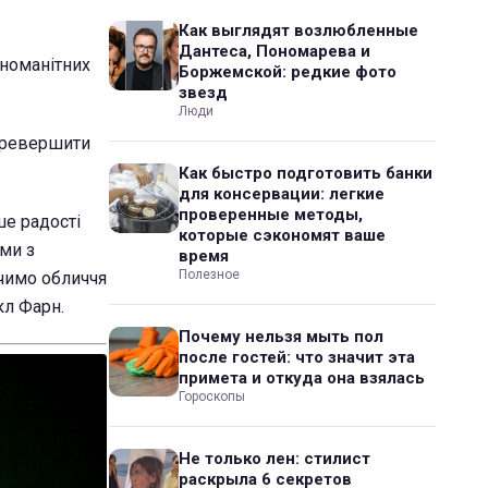
Как выглядят возлюбленные
Дантеса, Пономарева и
зноманітних
Боржемской: редкие фото
звезд
Люди
перевершити
Как быстро подготовить банки
для консервации: легкие
проверенные методы,
ше радості
которые сэкономят ваше
 ми з
время
Полезное
чимо обличчя
кл Фарн.
Почему нельзя мыть пол
после гостей: что значит эта
примета и откуда она взялась
Гороскопы
Не только лен: стилист
раскрыла 6 секретов