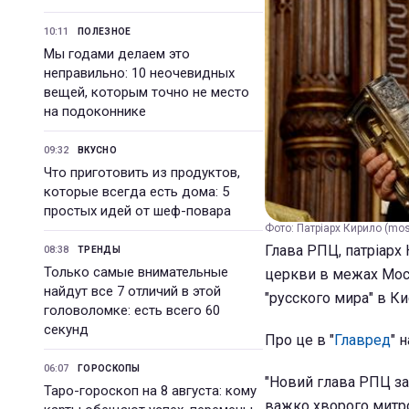
10:11
ПОЛЕЗНОЕ
Мы годами делаем это
неправильно: 10 неочевидных
вещей, которым точно не место
на подоконнике
09:32
ВКУСНО
Что приготовить из продуктов,
которые всегда есть дома: 5
простых идей от шеф-повара
Фото: Патріарх Кирило (mos
Глава РПЦ, патріарх 
08:38
ТРЕНДЫ
Только самые внимательные
церкви в межах Мос
найдут все 7 отличий в этой
"русского мира" в Ки
головоломке: есть всего 60
секунд
Про це в "
Главред
" 
06:07
ГОРОСКОПЫ
"Новий глава РПЦ за
Таро-гороскоп на 8 августа: кому
важко хворого митро