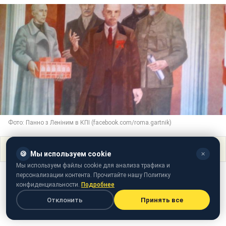
Фото: Панно з Леніним в КПІ (facebook.com/roma.gartnik)
Поделиться
🍪
Мы используем cookie
✕
Мы используем файлы cookie для анализа трафика и
персонализации контента. Прочитайте нашу Политику
конфиденциальности.
Подробнее
Отклонить
Принять все