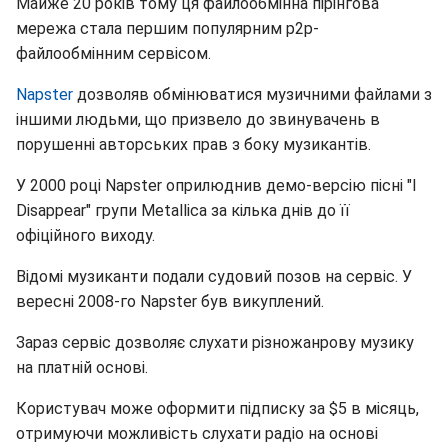
Майже 20 років тому ця файлообмінна пірінгова
мережа стала першим популярним p2p-
файлообмінним сервісом.
Napster
дозволяв обмінюватися музичними файлами з
іншими людьми, що призвело до звинувачень в
порушенні авторських прав з боку музикантів.
У 2000 році Napster оприлюднив демо-версію пісні "I
Disappear" групи Metallica за кілька днів до її
офіційного виходу.
Відомі музиканти подали судовий позов на сервіс. У
вересні 2008-го Napster був викуплений.
Зараз сервіс дозволяє слухати різножанрову музику
на платній основі.
Користувач може оформити підписку за $5 в місяць,
отримуючи можливість слухати радіо на основі