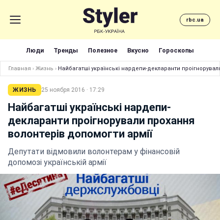
rbc.ua
Люди
Тренды
Полезное
Вкусно
Гороскопы
Главная
›
Жизнь
›
Найбагатші українські нардепи-декларанти проігнорувал
ЖИЗНЬ
25 ноября 2016 · 17:29
Найбагатші українські нардепи-
декларанти проігнорували прохання
волонтерів допомогти армії
Депутати відмовили волонтерам у фінансовій
допомозі українській армії