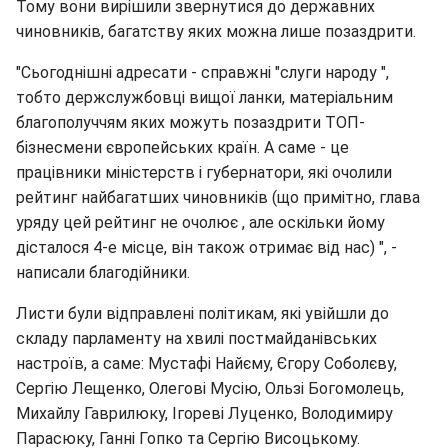
Тому вони вирішили звернутися до державних
чиновників, багатству яких можна лише позаздрити.
"Сьогоднішні адресати - справжні "слуги народу ",
тобто держслужбовці вищої ланки, матеріальним
благополуччям яких можуть позаздрити ТОП-
бізнесмени європейських країн. А саме - це
працівники міністерств і губернатори, які очолили
рейтинг найбагатших чиновників (що примітно, глава
уряду цей рейтинг не очолює , але оскільки йому
дісталося 4-е місце, він також отримає від нас) ", -
написали благодійники.
Листи були відправлені політикам, які увійшли до
складу парламенту на хвилі постмайданівських
настроїв, а саме: Мустафі Найєму, Єгору Соболєву,
Сергію Лещенко, Олегові Мусію, Ользі Богомолець,
Михайлу Гаврилюку, Ігореві Луценко, Володимиру
Парасюку, Ганні Гопко та Сергію Висоцькому.