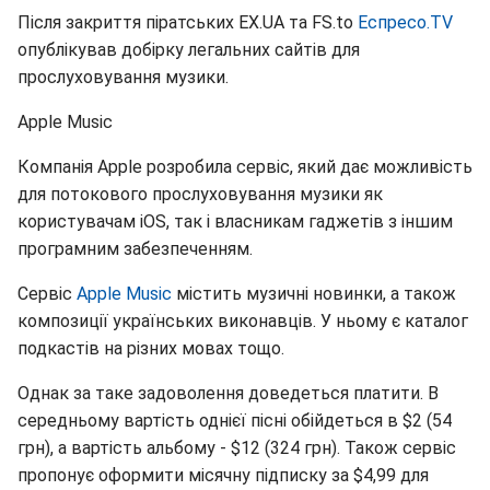
Після закриття піратських EX.UA та FS.to
Еспресо.TV
опублікував добірку легальних сайтів для
прослуховування музики.
Apple Music
Компанія Apple розробила сервіс, який дає можливість
для потокового прослуховування музики як
користувачам iOS, так і власникам гаджетів з іншим
програмним забезпеченням.
Сервіс
Apple Music
містить музичні новинки, а також
композиції українських виконавців. У ньому є каталог
подкастів на різних мовах тощо.
Однак за таке задоволення доведеться платити. В
середньому вартість однієї пісні обійдеться в $2 (54
грн), а вартість альбому - $12 (324 грн). Також сервіс
пропонує оформити місячну підписку за $4,99 для