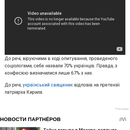
До речі, віруючими в ході опитування, проведеного
соціологами, себе назвали 70% українців. Правда, з
конфесією визначилися лише 67% з них.
До речі,
український священик
відповів на претензії
патріарха Кирила.