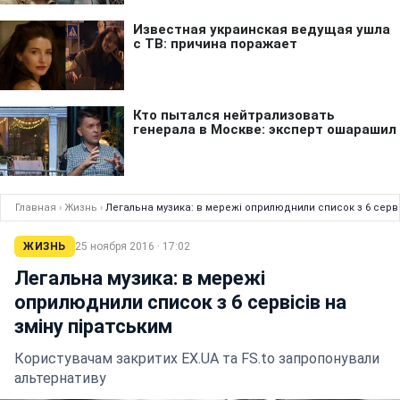
Главная
›
Жизнь
›
Легальна музика: в мережі оприлюднили список з 6 серві
ЖИЗНЬ
25 ноября 2016 · 17:02
Легальна музика: в мережі
оприлюднили список з 6 сервісів на
зміну піратським
Користувачам закритих EX.UA та FS.to запропонували
альтернативу