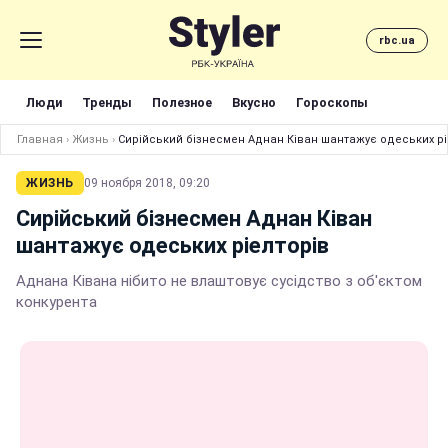
rbc.ua
Люди
Тренды
Полезное
Вкусно
Гороскопы
Главная
›
Жизнь
›
Сирійський бізнесмен Аднан Ківан шантажує одеських рі
ЖИЗНЬ
09 ноября 2018, 09:20
Сирійський бізнесмен Аднан Ківан
шантажує одеських ріелторів
Аднана Ківана нібито не влаштовує сусідство з об'єктом
конкурента