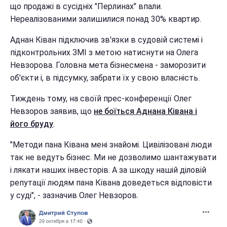
що продажі в сусідніх "Перлинах" впали.
Нереалізованими залишилися понад 30% квартир.
Аднан Ківан підключив зв'язки в судовій системі і
підконтрольних ЗМІ з метою натиснути на Олега
Невзорова. Головна мета бізнесмена - заморозити
об'єкти і, в підсумку, забрати їх у свою власність.
Тиждень тому, на своїй прес-конференції Олег
Невзоров заявив, що
не боїться Аднана Ківана і
його бруду
.
"Методи пана Ківана мені знайомі. Цивілізовані люди
так не ведуть бізнес. Ми не дозволимо шантажувати
і лякати наших інвесторів. А за шкоду нашій діловій
репутації людям пана Ківана доведеться відповісти
у суді", - зазначив Олег Невзоров.