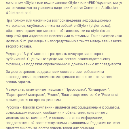
логотипом «Styler» или подписанные «Styler» или «РБК-Украина», могут
использоваться на условиях лицензии Creative Commons Attribution
4.0 International.
При полном или частичном воспроизведении информационных
материалов, опубликованных на вебсайте «Styler» (styler.rbc.ua),
обязательно размещение активной гиперссылки на styler.rbc.ua,
открытой для индексации поисковыми системами. Такая гиперссылка
должна быть размещена непосредственно в тексте материала не ниже
второго абзаца.
Редакция "Styler" может не разделять точку зрения авторов
публикаций. Оценочные суждения, согласно законодательству
Украины, не подлежат опровержению и доказыванию их правдивости.
За достоверность, содержание и соответствие требованиям
законодательства рекламных материалов ответственность несет
рекламодатель.
Материалы, отмеченные плашками "Пресс-релиз", "Спецпроект",
"Партнерский материал", "Promo", "Благотворительность" и "Резонанс",
размещаются на правах рекламы.
Рубрика «Новости компаний» является информационным форматом,
содержащим новости, сообщения и объявления, связанные с
деятельностью компаний, и основывается на информации,
предоставленной соответствующими компаниями. Редакция не несет
ответственности за достоверность такой информации.