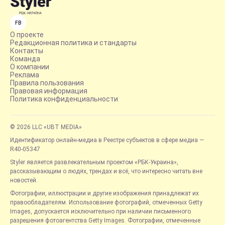
FB
О проекте
Редакционная политика и стандарты
Контакты
Команда
О компании
Реклама
Правила пользования
Правовая информация
Политика конфиденциальности
© 2026 LLC «UBT MEDIA»
Идентификатор онлайн-медиа в Реестре субъектов в сфере медиа —
R40-05347
Styler является развлекательным проектом «РБК-Украина»,
рассказывающим о людях, трендах и всё, что интересно читать вне
новостей.
Фотографии, иллюстрации и другие изображения принадлежат их
правообладателям. Использование фотографий, отмеченных Getty
Images, допускается исключительно при наличии письменного
разрешения фотоагентства Getty Images. Фотографии, отмеченные