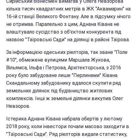
Сирійський бізнесмен вимагав у Олега Невзорова
кілька тисяч квадратних метрів в ЖК "Аквамарин" на
16-ій станції Великого Фонтану. Але в підсумку нічого
не отримав. Паралельно з цим, Аднана Ківана не
влаштувало сусідство з об'єктом конкурента під
назвою "Таїровські Сади" на ділянці в районі Таїрова.
За інформацією одеських ріелторів, так зване "Поле
#10", обмежене вулицями Маршала Жукова,
Вільямса, Ільфа і Петрова, Архітекторська, з 2016
року було забудоване лише "Перлинами" Ківана.
Скандальному забудовнику вдалося скупити ряд
земельних ділянок під будівництво житлових
комплексів. Інші ж земельні ділянки викупив Олег
Невзоров.
Істерика Аднана Ківана набрала обертів у лютому
2018 року, коли інвестори почали масово заходити в
"Таїровські Сади". Ряд ріелторів видали статистику,