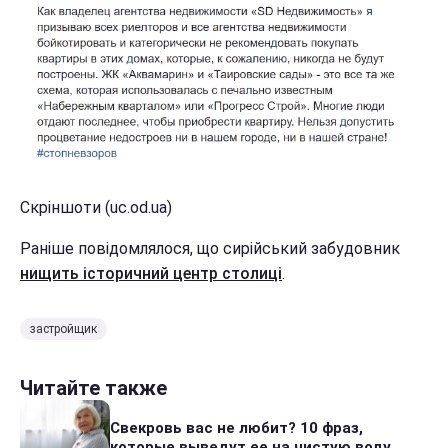
Скріншоти (uc.od.ua)
Раніше повідомлялося, що сирійський забудовник
нищить історичний центр столиці
.
застройщик
Читайте также
Свекровь вас не любит? 10 фраз,
которые выведут ее на чистую воду