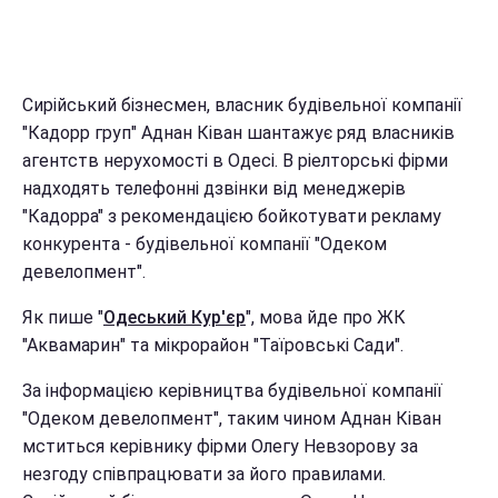
Сирійський бізнесмен, власник будівельної компанії
"Кадорр груп" Аднан Ківан шантажує ряд власників
агентств нерухомості в Одесі. В ріелторські фірми
надходять телефонні дзвінки від менеджерів
"Кадорра" з рекомендацією бойкотувати рекламу
конкурента - будівельної компанії "Одеком
девелопмент".
Як пише "
Одеський Кур'єр
", мова йде про ЖК
"Аквамарин" та мікрорайон "Таїровські Сади".
За інформацією керівництва будівельної компанії
"Одеком девелопмент", таким чином Аднан Ківан
мститься керівнику фірми Олегу Невзорову за
незгоду співпрацювати за його правилами.