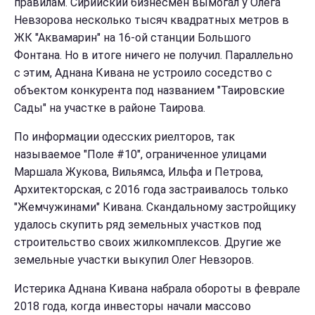
правилам. Сирийский бизнесмен вымогал у Олега
Невзорова несколько тысяч квадратных метров в
ЖК "Аквамарин" на 16-ой станции Большого
Фонтана. Но в итоге ничего не получил. Параллельно
с этим, Аднана Кивана не устроило соседство с
объектом конкурента под названием "Таировские
Сады" на участке в районе Таирова.
По информации одесских риелторов, так
называемое "Поле #10", ограниченное улицами
Маршала Жукова, Вильямса, Ильфа и Петрова,
Архитекторская, с 2016 года застраивалось только
"Жемчужинами" Кивана. Скандальному застройщику
удалось скупить ряд земельных участков под
строительство своих жилкомплексов. Другие же
земельные участки выкупил Олег Невзоров.
Истерика Аднана Кивана набрала обороты в феврале
2018 года, когда инвесторы начали массово