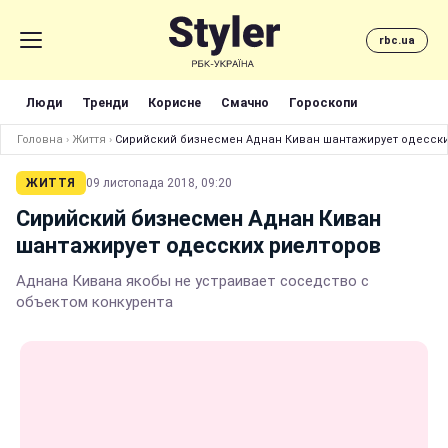
rbc.ua
Люди
Тренди
Корисне
Смачно
Гороскопи
Головна
›
Життя
›
Сирийский бизнесмен Аднан Киван шантажирует одесски
ЖИТТЯ
09 листопада 2018, 09:20
Сирийский бизнесмен Аднан Киван
шантажирует одесских риелторов
Аднана Кивана якобы не устраивает соседство с
объектом конкурента