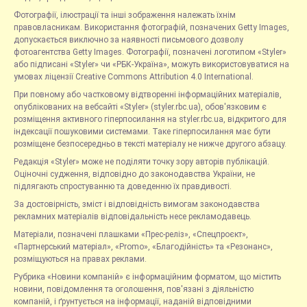
Фотографії, ілюстрації та інші зображення належать їхнім
правовласникам. Використання фотографій, позначених Getty Images,
допускається виключно за наявності письмового дозволу
фотоагентства Getty Images. Фотографії, позначені логотипом «Styler»
або підписані «Styler» чи «РБК-Україна», можуть використовуватися на
умовах ліцензії Creative Commons Attribution 4.0 International.
При повному або частковому відтворенні інформаційних матеріалів,
опублікованих на вебсайті «Styler» (styler.rbc.ua), обов'язковим є
розміщення активного гіперпосилання на styler.rbc.ua, відкритого для
індексації пошуковими системами. Таке гіперпосилання має бути
розміщене безпосередньо в тексті матеріалу не нижче другого абзацу.
Редакція «Styler» може не поділяти точку зору авторів публікацій.
Оціночні судження, відповідно до законодавства України, не
підлягають спростуванню та доведенню їх правдивості.
За достовірність, зміст і відповідність вимогам законодавства
рекламних матеріалів відповідальність несе рекламодавець.
Матеріали, позначені плашками «Прес-реліз», «Спецпроєкт»,
«Партнерський матеріал», «Promo», «Благодійність» та «Резонанс»,
розміщуються на правах реклами.
Рубрика «Новини компаній» є інформаційним форматом, що містить
новини, повідомлення та оголошення, пов'язані з діяльністю
компаній, і ґрунтується на інформації, наданій відповідними