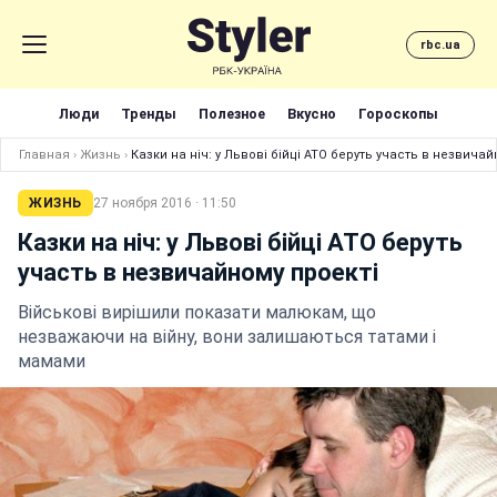
rbc.ua
Люди
Тренды
Полезное
Вкусно
Гороскопы
Главная
›
Жизнь
›
Казки на ніч: у Львові бійці АТО беруть участь в незвичай
ЖИЗНЬ
27 ноября 2016 · 11:50
Казки на ніч: у Львові бійці АТО беруть
участь в незвичайному проекті
Військові вирішили показати малюкам, що
незважаючи на війну, вони залишаються татами і
мамами