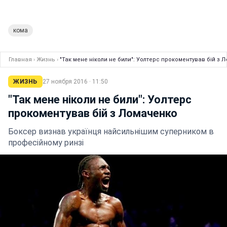
кома
Главная
›
Жизнь
›
"Так мене ніколи не били": Уолтерс прокоментував бій з 
ЖИЗНЬ
27 ноября 2016 · 11:50
"Так мене ніколи не били": Уолтерс
прокоментував бій з Ломаченко
Боксер визнав українця найсильнішим суперником в
професійному ринзі