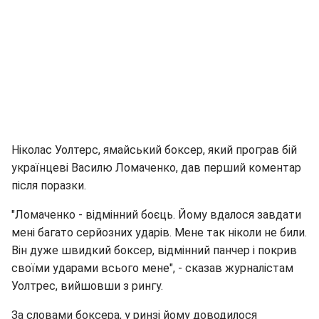
Ніколас Уолтерс, ямайський боксер, який програв бій
українцеві Василю Ломаченко, дав перший коментар
після поразки.
"Ломаченко - відмінний боєць. Йому вдалося завдати
мені багато серйозних ударів. Мене так ніколи не били.
Він дуже швидкий боксер, відмінний панчер і покрив
своїми ударами всього мене", - сказав журналістам
Уолтрес, вийшовши з рингу.
За словами боксера, у ринзі йому доводилося