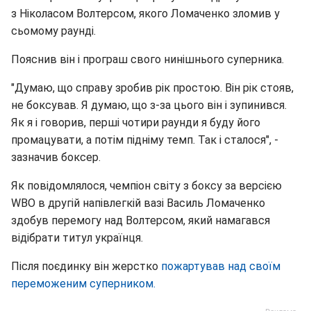
з Ніколасом Волтерсом, якого Ломаченко зломив у
сьомому раунді.
Пояснив він і програш свого нинішнього суперника.
"Думаю, що справу зробив рік простою. Він рік стояв,
не боксував. Я думаю, що з-за цього він і зупинився.
Як я і говорив, перші чотири раунди я буду його
промацувати, а потім підніму темп. Так і сталося", -
зазначив боксер.
Як повідомлялося, чемпіон світу з боксу за версією
WBO в другій напівлегкій вазі Василь Ломаченко
здобув перемогу над Волтерсом, який намагався
відібрати титул українця.
Після поєдинку він жерстко
пожартував над своїм
переможеним суперником.