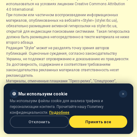
использоваться на условиях лицензии Creative Commons Attribution
4.0 International.
При полном или частичном воспроизведении информационных
материалов, опубликованных на вебсайте «Styler» (styler.rbc.ua),
обязательно размещение активной гиперссылки на styler.rbc.ua,
открытой для индексации поисковыми системами. Такая гиперссылка
должна быть размещена непосредственно в тексте материала не ниже
второго абзаца.
Редакция "Styler" может не разделять точку зрения авторов
публикаций. Оценочные суждения, согласно законодательству
Украины, не подлежат опровержению и доказыванию их правдивости.
За достоверность, содержание и соответствие требованиям
законодательства рекламных материалов ответственность несет
рекламодатель.
Материалы, отмеченные плашками "Пресс-релиз", "Спецпроект",
"Партнерский материал", "Promo", "Благотворительность" и "Резонанс",
размещаются на правах рекламы.
🍪
Мы используем cookie
✕
Рубрика «Новости компаний» является информационным форматом,
Мы используем файлы cookie для анализа трафика и
содержащим новости, сообщения и объявления, связанные с
персонализации контента. Прочитайте нашу Политику
деятельностью компаний, и основывается на информации,
конфиденциальности.
Подробнее
предоставленной соответствующими компаниями. Редакция не несет
ответственности за достоверность такой информации.
Отклонить
Принять все
Онлайн-медиа «Styler» предназначено для лиц от 21 года.