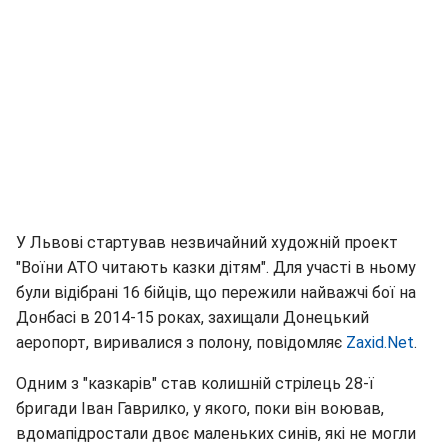
У Львові стартував незвичайний художній проект
"Воїни АТО читають казки дітям". Для участі в ньому
були відібрані 16 бійців, що пережили найважчі бої на
Донбасі в 2014-15 роках, захищали Донецький
аеропорт, виривалися з полону, повідомляє
Zaxid.Net
.
Одним з "казкарів" став колишній стрілець 28-ї
бригади Іван Гаврилко, у якого, поки він воював,
вдомапідростали двоє маленьких синів, які не могли