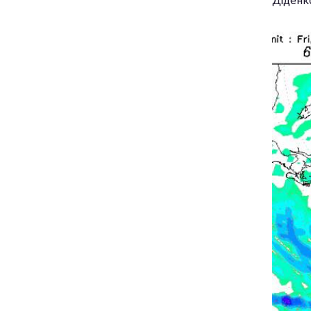
Діденк