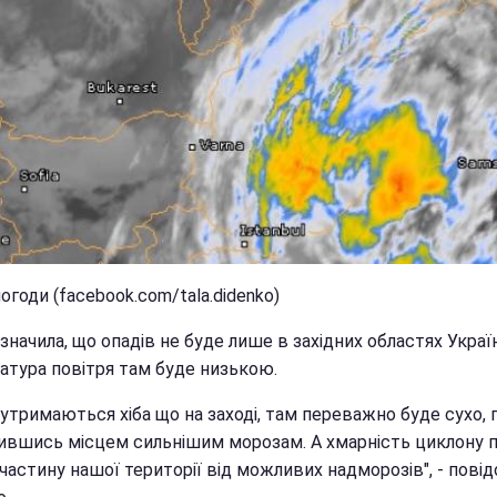
огоди (facebook.com/tala.didenko)
значила, що опадів не буде лише в західних областях Україн
атура повітря там буде низькою.
утримаються хіба що на заході, там переважно буде сухо, 
ившись місцем сильнішим морозам. А хмарність циклону 
частину нашої території від можливих надморозів", - пові