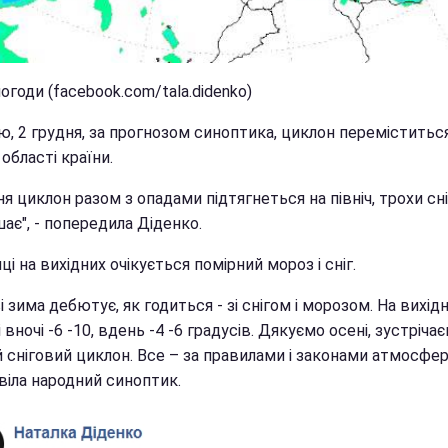
огоди (facebook.com/tala.didenko)
ю, 2 грудня, за прогнозом синоптика, циклон переміститьс
і області країни.
ня циклон разом з опадами підтягнеться на північ, трохи сні
ає", - попередила Діденко.
ці на вихідних очікується помірний мороз і сніг.
і зима дебютує, як годиться - зі снігом і морозом. На вихідн
 вночі -6 -10, вдень -4 -6 градусів. Дякуємо осені, зустріча
 сніговий циклон. Все – за правилами і законами атмосфер
віла народний синоптик.