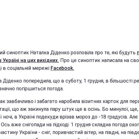
ий синоптик Наталка Діденко розповіла про те, які будуть
 Україні на цих вихідних.
Про це синоптик написала на сво
і в соціальній мережі
Facebook.
 Діденко попередила, що в суботу, 1 грудня, в більшості ре
значно погіршиться погода.
ак завбачливо і забагато наробила візитних карток для пе
ації, що аж закинула пару штук ще в осінь. Бо минулої, ще, 
ї ночі, в Україні подекуди врізав мороз до -18 градусів. Ал
Ось вже снігопади на підході. 1 грудня складна погода охо
частину України - сніг, поривчастий вітер, на півдні, на пів