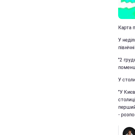
Карта п
У неділ
північн
"2 груд
поменш
У столи
"У Києв
столиці
перший
- розпо