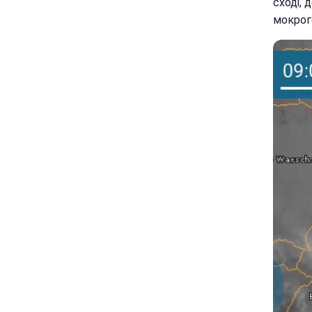
сході, 
мокрого