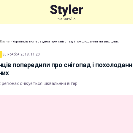
Жизнь
›
Українців попередили про снігопад і похолодання на вихідних
30 ноября 2018, 11:20
нців попередили про снігопад і похолоданн
них
 регіонах очікується шквальний вітер