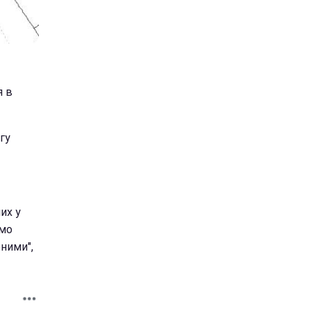
я в
гу
их у
ємо
ними",