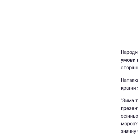
Народн
умови в
сторінц
Наталка
країни 
"Зима т
презент
осінньо
мороз? 
значну 