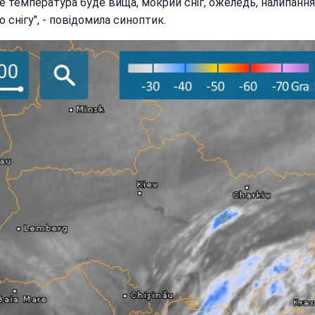
де температура буде вища, мокрий сніг, ожеледь, налипання
 снігу", - повідомила синоптик.