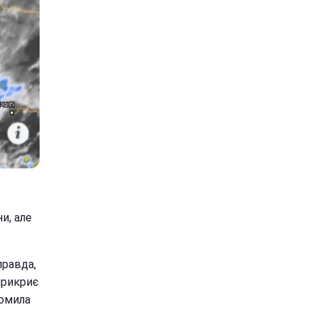
и, але
правда,
прикриє
домила