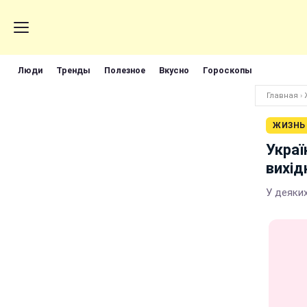
Люди
Тренды
Полезное
Вкусно
Гороскопы
Главная
›
ЖИЗНЬ
Украї
вихід
У деяких