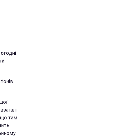
погодні
їй
гіонів
ршої
взагалі
е що там
пить
денному