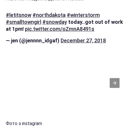
#letitsnow
#northdakota
#winterstorm
#smalltowngirl
#snowday
today..got out of work
at 1pm!
pic.twitter.com/oZmnA8491s
— jen (@jennnn_idgaf)
December 27, 2018
Фото з instagram