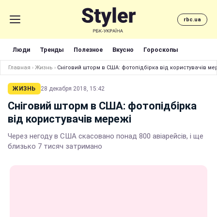
rbc.ua
Люди
Тренды
Полезное
Вкусно
Гороскопы
Главная
›
Жизнь
›
Сніговий шторм в США: фотопідбірка від користувачів ме
ЖИЗНЬ
28 декабря 2018, 15:42
Сніговий шторм в США: фотопідбірка
від користувачів мережі
Через негоду в США скасовано понад 800 авіарейсів, і ще
близько 7 тисяч затримано