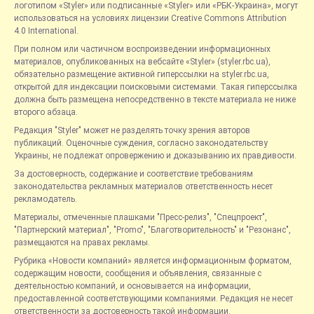
логотипом «Styler» или подписанные «Styler» или «РБК-Украина», могут
использоваться на условиях лицензии Creative Commons Attribution
4.0 International.
При полном или частичном воспроизведении информационных
материалов, опубликованных на вебсайте «Styler» (styler.rbc.ua),
обязательно размещение активной гиперссылки на styler.rbc.ua,
открытой для индексации поисковыми системами. Такая гиперссылка
должна быть размещена непосредственно в тексте материала не ниже
второго абзаца.
Редакция "Styler" может не разделять точку зрения авторов
публикаций. Оценочные суждения, согласно законодательству
Украины, не подлежат опровержению и доказыванию их правдивости.
За достоверность, содержание и соответствие требованиям
законодательства рекламных материалов ответственность несет
рекламодатель.
Материалы, отмеченные плашками "Пресс-релиз", "Спецпроект",
"Партнерский материал", "Promo", "Благотворительность" и "Резонанс",
размещаются на правах рекламы.
Рубрика «Новости компаний» является информационным форматом,
содержащим новости, сообщения и объявления, связанные с
деятельностью компаний, и основывается на информации,
предоставленной соответствующими компаниями. Редакция не несет
ответственности за достоверность такой информации.