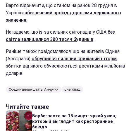
Варто відзначити, що станом на ранок 28 грудня в
Україні
забезпечений проїзд дорогами державного
значення
.
Нагадаємо, що із-за сильних снігопадів у США
без
світла залишилися 380 тисяч будинків
.
Раніше також повідомлялося, що на жителів Сіднея
(Австралія)
обрушився сильний крижаний шторм
,
збитки від якого обчислюються десятками мільйонів
доларів.
Соединенные Штаты Америки
Снегопад
Читайте также
Барби-паста за 15 минут: яркий ужин,
который выглядит как ресторанное
блюдо