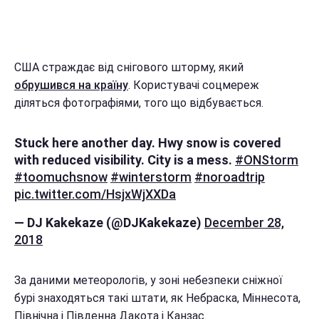
США страждає від снігового шторму, який
обрушився на країну
. Користувачі соцмереж
діляться фотографіями, того що відбувається.
Stuck here another day. Hwy snow is covered
with reduced visibility. City is a mess.
#ONStorm
#toomuchsnow
#winterstorm
#noroadtrip
pic.twitter.com/HsjxWjXXDa
— DJ Kakekaze (@DJKakekaze)
December 28,
2018
За даними метеорологів, у зоні небезпеки сніжної
бурі знаходяться такі штати, як Небраска, Міннесота,
Північна і Південна Дакота і Канзас.