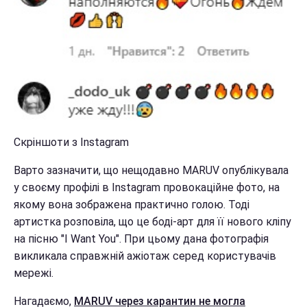
Скріншоти з Instagram
Варто зазначити, що нещодавно MARUV опублікувала
у своєму профілі в Instagram провокаційне фото, на
якому вона зображена практично голою. Тоді
артистка розповіла, що це боді-арт для її нового кліпу
на пісню "I Want You". При цьому дана фотографія
викликала справжній ажіотаж серед користувачів
мережі.
Нагадаємо,
MARUV через карантин не могла