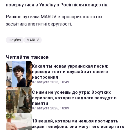
повернутися в Україну з Росії після концертів
.
Раніше зухвала MARUV в прозорих колготах
засвітила апетитні округлості.
шоубиз
MARUV
Читайте также
Какая ты новая украинская песня:
проходи тест и слушай хит своего
настроения
07 августа 2026, 18:49
С ними не уснешь до утра: 8 жутких
сериалов, которые надолго засядут в
памяти
07 августа 2026, 18:09
10 вещей, которыми нельзя протирать
экран телефона: они могут его испортить