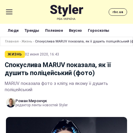
rbc.ua
Люди
Тренды
Полезное
Вкусно
Гороскопы
Главная
›
Жизнь
›
Спокуслива MARUV показала, як її душить поліцейський (
ЖИЗНЬ
02 июня 2020, 16:43
Спокуслива MARUV показала, як її
душить поліцейський (фото)
MARUV показала фото з кліпу, на якому її душить
поліцейський
Роман Мирончук
редактор ленты новостей Styler