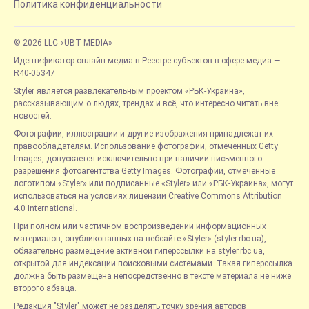
Политика конфиденциальности
© 2026 LLC «UBT MEDIA»
Идентификатор онлайн-медиа в Реестре субъектов в сфере медиа —
R40-05347
Styler является развлекательным проектом «РБК-Украина»,
рассказывающим о людях, трендах и всё, что интересно читать вне
новостей.
Фотографии, иллюстрации и другие изображения принадлежат их
правообладателям. Использование фотографий, отмеченных Getty
Images, допускается исключительно при наличии письменного
разрешения фотоагентства Getty Images. Фотографии, отмеченные
логотипом «Styler» или подписанные «Styler» или «РБК-Украина», могут
использоваться на условиях лицензии Creative Commons Attribution
4.0 International.
При полном или частичном воспроизведении информационных
материалов, опубликованных на вебсайте «Styler» (styler.rbc.ua),
обязательно размещение активной гиперссылки на styler.rbc.ua,
открытой для индексации поисковыми системами. Такая гиперссылка
должна быть размещена непосредственно в тексте материала не ниже
второго абзаца.
Редакция "Styler" может не разделять точку зрения авторов