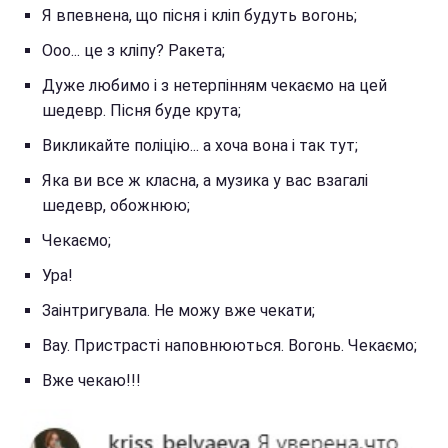
Я впевнена, що пісня і кліп будуть вогонь;
Ооо... це з кліпу? Ракета;
Дуже любимо і з нетерпінням чекаємо на цей
шедевр. Пісня буде крута;
Викликайте поліцію... а хоча вона і так тут;
Яка ви все ж класна, а музика у вас взагалі
шедевр, обожнюю;
Чекаємо;
Ура!
Заінтригувала. Не можу вже чекати;
Вау. Пристрасті наповнюються. Вогонь. Чекаємо;
Вже чекаю!!!