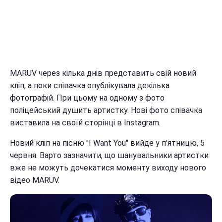
MARUV через кілька днів представить свій новий
кліп, а поки співачка опублікувала декілька
фотографій. При цьому на одному з фото
поліцейський душить артистку. Нові фото співачка
виставила на своїй сторінці в Instagram.
Новий кліп на пісню "I Want You" вийде у п'ятницю, 5
червня. Варто зазначити, що шанувальники артистки
вже не можуть дочекатися моменту виходу нового
відео MARUV.