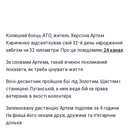
Колишній боєць АТО, житель Херсона Артем
Кириченко відсвяткував свій 32-й день народження
забігом на 32 кілометри. Про це повідомляє
24 канал
.
За словами Артема, такий вчинок покликаний
показати, як треба цінувати життя.
Воїн-десантник пройшов бої під Золотим, Щастям і
станицею Луганській, а нині веде бій за права
ветеранів в якості волонтера.
Заплановану дистанцію Артем подолав за 4 години.
На фініші його чекали друзі, дружина та п'ятирічна
донька.