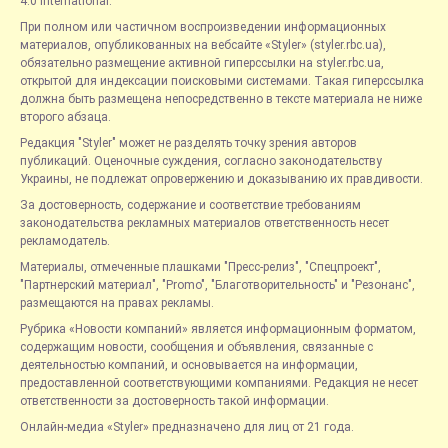
4.0 International.
При полном или частичном воспроизведении информационных
материалов, опубликованных на вебсайте «Styler» (styler.rbc.ua),
обязательно размещение активной гиперссылки на styler.rbc.ua,
открытой для индексации поисковыми системами. Такая гиперссылка
должна быть размещена непосредственно в тексте материала не ниже
второго абзаца.
Редакция "Styler" может не разделять точку зрения авторов
публикаций. Оценочные суждения, согласно законодательству
Украины, не подлежат опровержению и доказыванию их правдивости.
За достоверность, содержание и соответствие требованиям
законодательства рекламных материалов ответственность несет
рекламодатель.
Материалы, отмеченные плашками "Пресс-релиз", "Спецпроект",
"Партнерский материал", "Promo", "Благотворительность" и "Резонанс",
размещаются на правах рекламы.
Рубрика «Новости компаний» является информационным форматом,
содержащим новости, сообщения и объявления, связанные с
деятельностью компаний, и основывается на информации,
предоставленной соответствующими компаниями. Редакция не несет
ответственности за достоверность такой информации.
Онлайн-медиа «Styler» предназначено для лиц от 21 года.