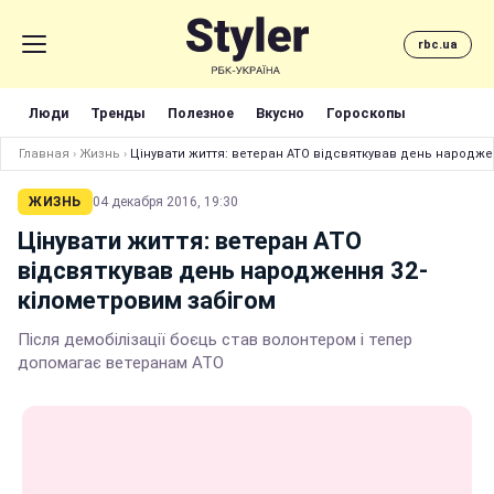
rbc.ua
Люди
Тренды
Полезное
Вкусно
Гороскопы
Главная
›
Жизнь
›
Цінувати життя: ветеран АТО відсвяткував день народже
ЖИЗНЬ
04 декабря 2016, 19:30
Цінувати життя: ветеран АТО
відсвяткував день народження 32-
кілометровим забігом
Після демобілізації боєць став волонтером і тепер
допомагає ветеранам АТО