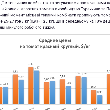
ції в тепличних комбінатах та регулярними постачаннями н
шній ринок імпортних томатів виробництва Туреччини та П
очний момент місцеві тепличні комбінати пропонують том
 25-27 грн / кг (0,93-1 $ / кг), що в середньому на 18% д
інці минулого робочого тижня.