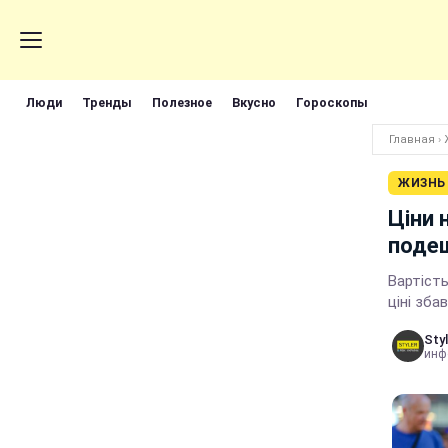
Люди
Тренды
Полезное
Вкусно
Гороскопы
Главная
›
ЖИЗНЬ
Ціни 
поде
Вартість
ціні зба
Styl
инф