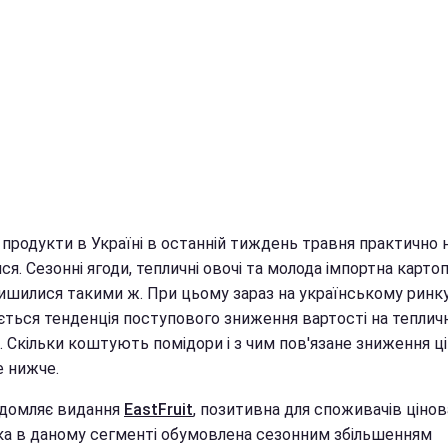
 продукти в Україні в останній тиждень травня практично 
ся. Сезонні ягоди, тепличні овочі та молода імпортна карто
алишилися такими ж. При цьому зараз на українському ринк
ється тенденція поступового зниження вартості на тепличн
 Скільки коштують помідори і з чим пов'язане зниження ці
е нижче.
ідомляє видання
EastFruit
, позитивна для споживачів цінов
ка в даному сегменті обумовлена сезонним збільшенням