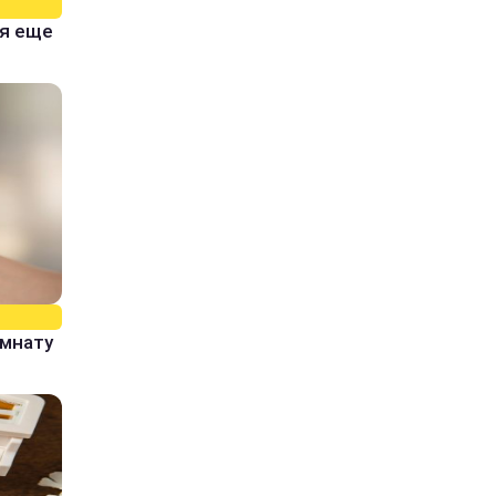
тя еще
омнату