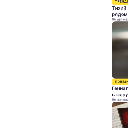
ТРЕНД
Тихий 
рядом
06 август
ПОЛЕЗ
Гениал
в жару
06 август