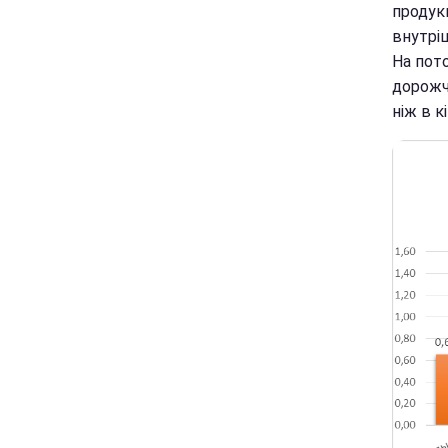
продук
внутрі
На пот
дорожче
ніж в к