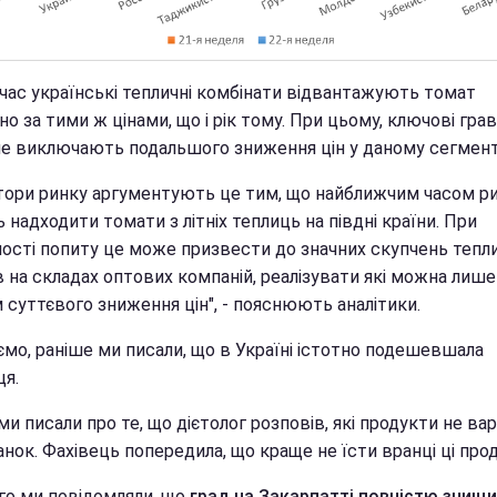
 час українські тепличні комбінати відвантажують томат
о за тими ж цінами, що і рік тому. При цьому, ключові грав
не виключають подальшого зниження цін у даному сегмент
тори ринку аргументують це тим, що найближчим часом р
 надходити томати з літніх теплиць на півдні країни. При
ності попиту це може призвести до значних скупчень тепл
 на складах оптових компаній, реалізувати які можна лише
 суттєвого зниження цін", - пояснюють аналітики.
ємо, раніше ми писали, що в Україні істотно подешевшала
ця.
и писали про те, що дієтолог розповів, які продукти не вар
анок. Фахівець попередила, що краще не їсти вранці ці про
го ми повідомляли, що
град на Закарпатті повністю знищ