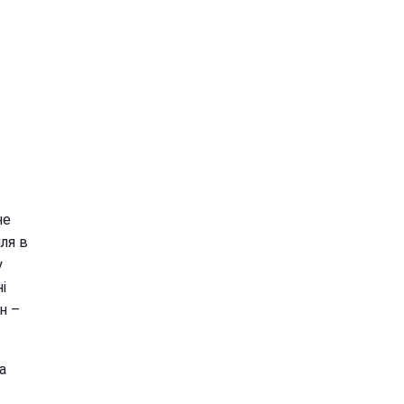
не
пля в
у
і
н –
а