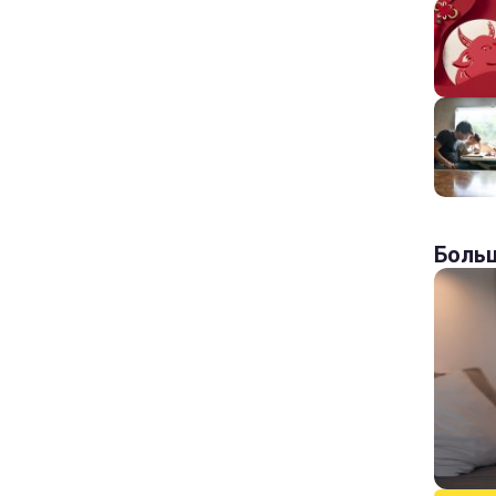
Больш