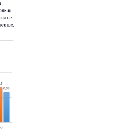
а
ольщі.
ати не
ешевше,