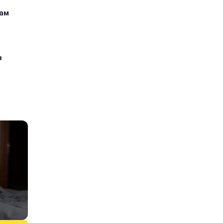
кам
з