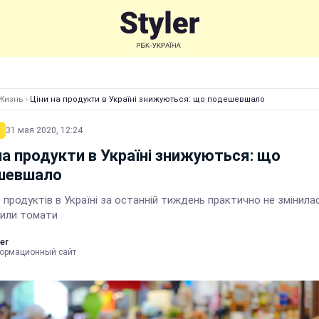
Жизнь
›
Ціни на продукти в Україні знижуються: що подешевшало
31 мая 2020, 12:24
на продукти в Україні знижуються: що
шевшало
 продуктів в Україні за останній тиждень практично не змінилас
вили томати
er
ормационный сайт