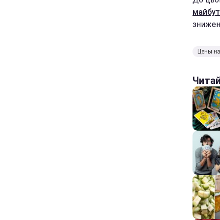
майбут
знижен
Цены на
Чита