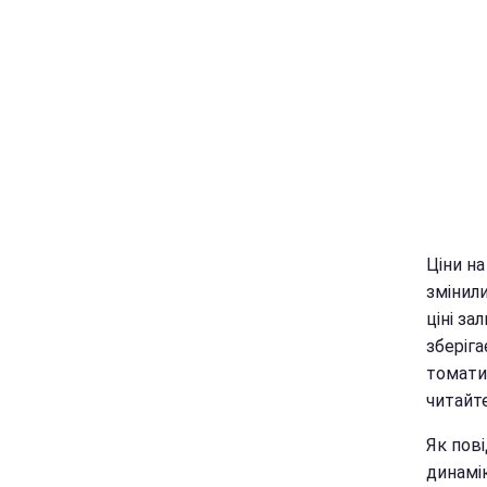
Ціни на
змінили
ціні з
зберіга
томати.
читайт
Як пов
динамі