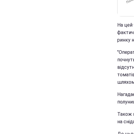
На цей
фактичн
ринку 
"Опера
почнуть
відсут
томатів
шляхом
Нагада
полуни
Також м
на снід
До цьо