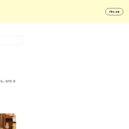
rbc.ua
ь, але в