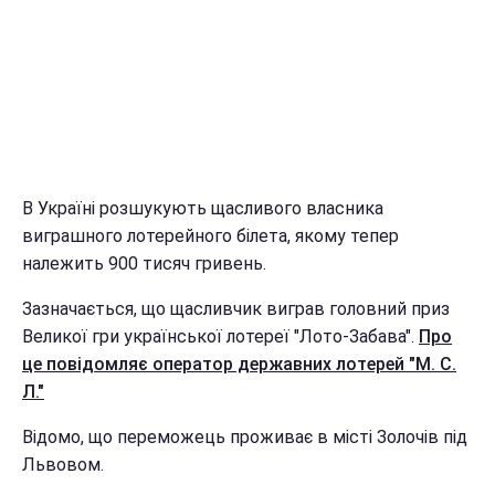
В Україні розшукують щасливого власника
виграшного лотерейного білета, якому тепер
належить 900 тисяч гривень.
Зазначається, що щасливчик виграв головний приз
Великої гри української лотереї "Лото-Забава".
Про
це повідомляє оператор державних лотерей "М. С.
Л."
Відомо, що переможець проживає в місті Золочів під
Львовом.