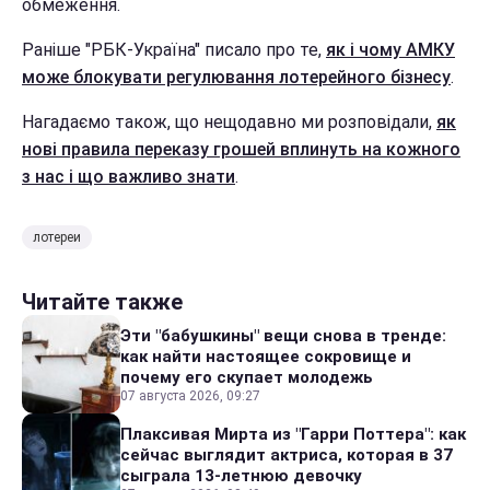
обмеження.
Раніше "РБК-Україна" писало про те,
як і чому АМКУ
може блокувати регулювання лотерейного бізнесу
.
Нагадаємо також, що нещодавно ми розповідали,
як
нові правила переказу грошей вплинуть на кожного
з нас і що важливо знати
.
лотереи
Читайте также
Эти "бабушкины" вещи снова в тренде:
как найти настоящее сокровище и
почему его скупает молодежь
07 августа 2026, 09:27
Плаксивая Мирта из "Гарри Поттера": как
сейчас выглядит актриса, которая в 37
сыграла 13-летнюю девочку