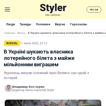
rbc.ua
Люди
Тренды
Полезное
Вкусно
Гороскопы
Главная
›
Жизнь
›
В Україні шукають власника лотерейного білета з майже
ЖИЗНЬ
11 июня 2020, 23:12
В Україні шукають власника
лотерейного білета з майже
мільйонним виграшем
Українець виграв головний приз Великої гри одній з
лотерей
Владимир Костырин
редактор ленты новостей Styler