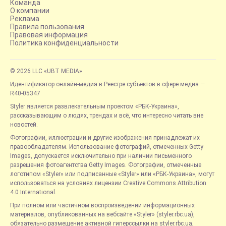
Команда
О компании
Реклама
Правила пользования
Правовая информация
Политика конфиденциальности
© 2026 LLC «UBT MEDIA»
Идентификатор онлайн-медиа в Реестре субъектов в сфере медиа —
R40-05347
Styler является развлекательным проектом «РБК-Украина»,
рассказывающим о людях, трендах и всё, что интересно читать вне
новостей.
Фотографии, иллюстрации и другие изображения принадлежат их
правообладателям. Использование фотографий, отмеченных Getty
Images, допускается исключительно при наличии письменного
разрешения фотоагентства Getty Images. Фотографии, отмеченные
логотипом «Styler» или подписанные «Styler» или «РБК-Украина», могут
использоваться на условиях лицензии Creative Commons Attribution
4.0 International.
При полном или частичном воспроизведении информационных
материалов, опубликованных на вебсайте «Styler» (styler.rbc.ua),
обязательно размещение активной гиперссылки на styler.rbc.ua,