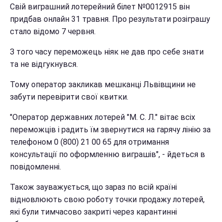
Свій виграшний лотерейний білет №0012915 він
придбав онлайн 31 травня. Про результати розіграшу
стало відомо 7 червня.
З того часу переможець ніяк не дав про себе знати
та не відгукнувся.
Тому оператор закликав мешканці Львівщини не
забути перевірити свої квитки.
"Оператор державних лотерей "М. С. Л." вітає всіх
переможців і радить їм звернутися на гарячу лінію за
телефоном 0 (800) 21 00 65 для отримання
консультації по оформленню виграшів", - йдеться в
повідомленні.
Також зауважується, що зараз по всій країні
відновлюють свою роботу точки продажу лотерей,
які були тимчасово закриті через карантинні