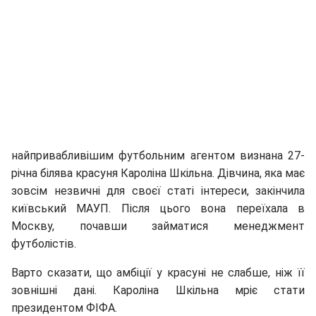
найпривабливішим футбольним агентом визнана 27-
річна білява красуня Кароліна Шкільна. Дівчина, яка має
зовсім незвичні для своєї статі інтереси, закінчила
київський МАУП. Після цього вона переїхала в
Москву, почавши займатися менеджмент
футболістів.
Варто сказати, що амбіції у красуні не слабше, ніж її
зовнішні дані. Кароліна Шкільна мріє стати
президентом ФІФА.