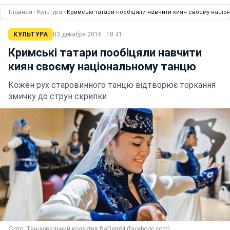
Главная
›
Культура
›
Кримські татари пообіцяли навчити киян своєму націо
КУЛЬТУРА
03 декабря 2016 · 18:41
Кримські татари пообіцяли навчити
киян своєму національному танцю
Кожен рух старовинного танцю відтворює торкання
змичку до струн скрипки
Фото: Танцювальний колектив BaDemM (facebooc.com)