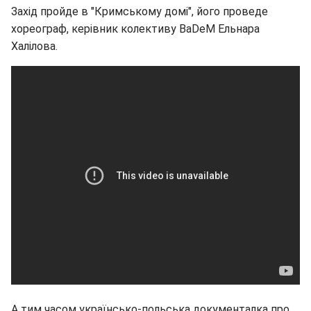
Захід пройде в "Кримському домі", його проведе
хореограф, керівник колективу BaDeM Ельнара
Халілова.
А тим часом українсько-польська документалка про