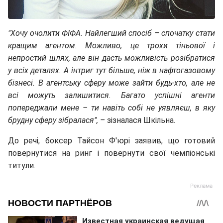
"Хочу очолити ФІФА. Найлегший спосіб – спочатку стати
кращим агентом. Можливо, це трохи тіньової і
непростий шлях, але він дасть можливість розібратися
у всіх деталях. А інтриг тут більше, ніж в нафтогазовому
бізнесі. В агентську сферу може зайти будь-хто, але не
всі можуть залишитися. Багато успішні агенти
попереджали мене – ти навіть собі не уявляєш, в яку
брудну сферу зібралася", –
зізналася Шкільна
.
До речі, боксер Тайсон Ф'юрі заявив, що готовий
повернутися на ринг і повернути свої чемпіонські
титули.