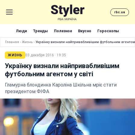
rbc.ua
Люди
Тренды
Полезное
Вкусно
Гороскопы
Главная
›
Жизнь
›
Українку визнали найпривабливішим футбольним агентом у
ЖИЗНЬ
03 декабря 2016 · 19:35
Українку визнали найпривабливішим
футбольним агентом у світі
Гламурна блондинка Кароліна Шкільна мріє стати
президентом ФІФА