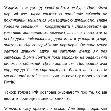
"Видимої вигоди від нашої роботи не буде. Принаймні
перший час. Адже комітет із зовнішніх зв'язків не
покликаний займатися комерційною діяльністю. Наше
головне завдання — координувати і спрямовувати дії
учасників зовнішньоекономічних зв'язків, постачати їх
необхідною інформацією, допомагати укладати угоди,
знаходити гідних зарубіжних партнерів. Останнє може
здатися дивним, адже, на загальну думку, як раз
зарубіжні фірми бояться поки виходити на радянський
ринок нестабільний. Це не зовсім так. Пропозицій з-за
кордону до Ленінграда надходить багато, але не всі їх
можна приймати"
, – зазначив на початку своєї кар'єри
Путін.
Також голова РФ розповiв журналicту про те, як він
любить проводити свій вільний час.
"Вільного часу практично немає. Але якщо видається