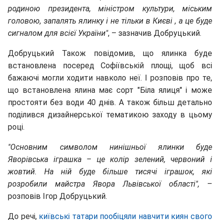
родиною президента, міністром культури, міським
головою, запалять ялинку і не тільки в Києві , а це буде
сигналом для всієї України"
, – зазначив Добруцький.
Добруцький Також повідомив, що ялинка буде
встановлена посеред Софіївській площі, щоб всі
бажаючі могли ходити навколо неї. І розповів про те,
що встановлена ялина має сорт "Біла ялиця" і може
простояти без води 40 днів. А також більш детально
поділився дизайнерської тематикою заходу в цьому
році.
"Основним символом нинішньої ялинки буде
Яворівська іграшка – це колір зелений, червоний і
жовтий. На ній буде більше тисячі іграшок, які
розробили майстра Явора Львівської області",
–
розповів Ігор Добруцький.
До речі,
київські татари пообіцяли навчити киян свого