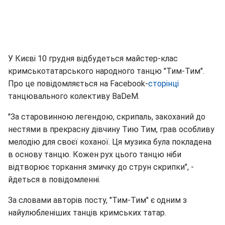
У Києві 10 грудня відбудеться майстер-клас
кримськотатарського народного танцю "Тим-Тим".
Про це повідомляється на Facebook-
сторінці
танцювального колективу BaDeM.
"За старовинною легендою, скрипаль, закоханий до
нестями в прекрасну дівчину Тию Тим, грав особливу
мелодію для своєї коханої. Ця музика була покладена
в основу танцю. Кожен рух цього танцю ніби
відтворює торкання змичку до струн скрипки", -
йдеться в повідомленні.
За словами авторів посту, "Тим-Тим" є одним з
найулюбленіших танців кримських татар.