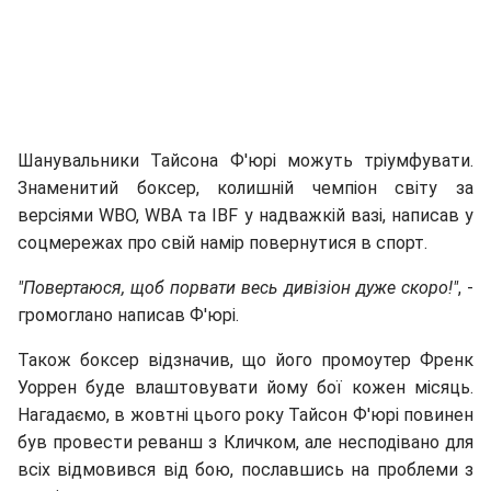
Шанувальники Тайсона Ф'юрі можуть тріумфувати.
Знаменитий боксер, колишній чемпіон світу за
версіями WBO, WBA та IBF у надважкій вазі, написав у
соцмережах про свій намір повернутися в спорт.
"Повертаюся, щоб порвати весь дивізіон дуже скоро!"
, -
громоглано написав Ф'юрі.
Також боксер відзначив, що його промоутер Френк
Уоррен буде влаштовувати йому бої кожен місяць.
Нагадаємо, в жовтні цього року Тайсон Ф'юрі повинен
був провести реванш з Кличком, але несподівано для
всіх відмовився від бою, пославшись на проблеми з