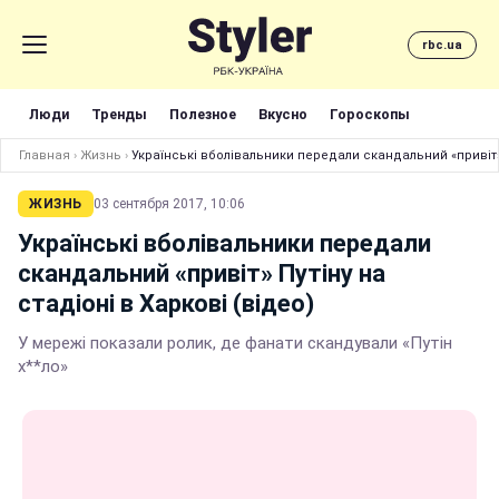
rbc.ua
Люди
Тренды
Полезное
Вкусно
Гороскопы
Главная
›
Жизнь
›
Українські вболівальники передали скандальний «привіт» П
ЖИЗНЬ
03 сентября 2017, 10:06
Українські вболівальники передали
скандальний «привіт» Путіну на
стадіоні в Харкові (відео)
У мережі показали ролик, де фанати скандували «Путін
х**ло»