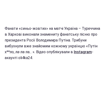
Фанати «синьо-жовтих» на матчі Україна – Туреччина
в Харкові виконали знамениту фанатську пісню про
президента Росії Володимира Путіна. Трибуни
вибухнули вже знайомим кожному українцю «Путін
х**ло, ла-ла-ла... ». Відео опублікували в
Instagram
-
акаунті oli4ka24.