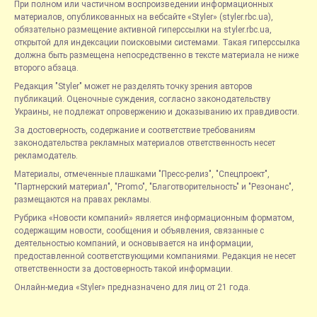
При полном или частичном воспроизведении информационных
материалов, опубликованных на вебсайте «Styler» (styler.rbc.ua),
обязательно размещение активной гиперссылки на styler.rbc.ua,
открытой для индексации поисковыми системами. Такая гиперссылка
должна быть размещена непосредственно в тексте материала не ниже
второго абзаца.
Редакция "Styler" может не разделять точку зрения авторов
публикаций. Оценочные суждения, согласно законодательству
Украины, не подлежат опровержению и доказыванию их правдивости.
За достоверность, содержание и соответствие требованиям
законодательства рекламных материалов ответственность несет
рекламодатель.
Материалы, отмеченные плашками "Пресс-релиз", "Спецпроект",
"Партнерский материал", "Promo", "Благотворительность" и "Резонанс",
размещаются на правах рекламы.
Рубрика «Новости компаний» является информационным форматом,
содержащим новости, сообщения и объявления, связанные с
деятельностью компаний, и основывается на информации,
предоставленной соответствующими компаниями. Редакция не несет
ответственности за достоверность такой информации.
Онлайн-медиа «Styler» предназначено для лиц от 21 года.