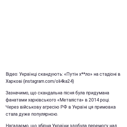
Відео: Українці скандують: «Путін х**ло» на стадіоні в
Харкові (instagram.com/oli4ka24)
Зазначимо, що скандальна пісня була придумана
фанатами харківського «Металіста» в 2014 році.
Через військову агресію РФ в Україні ця примовка
стала дуже популярною.
Нагадаємо, що збірна України здобула перемогу над