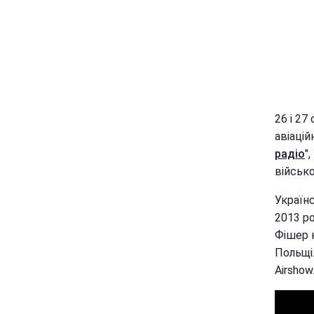
26 і 2
авіацій
радіо
"
військ
Україн
2013 р
Фішер 
Польщі.
Airshow