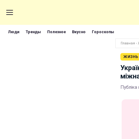
Люди
Тренды
Полезное
Вкусно
Гороскопы
Главная
›
ЖИЗНЬ
Украї
міжн
Публіка 