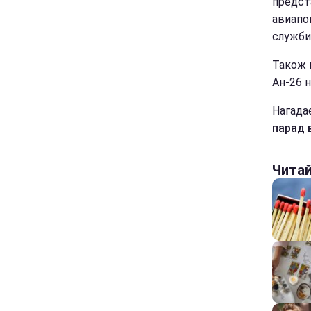
предст
авиапок
служби 
Також 
Ан-26 н
Нагада
парад в
Чита