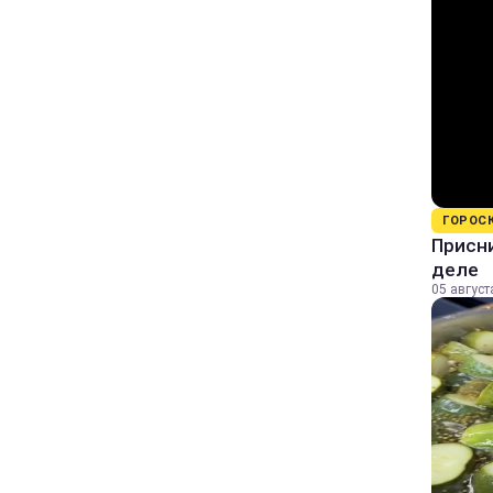
ГОРОС
Присни
деле
05 август