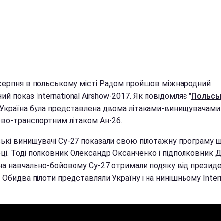
7 серпня в польському місті Радом пройшов міжнародний
ний показ International Airshow-2017. Як повідомляє "
Польсь
, Україна була представлена двома літаками-винищувачами 
ово-транспортним літаком Ан-26.
ські винищувачі Су-27 показали свою пілотажну програму 
оці. Тоді полковник Олександр Оксанченко і підполковник
на навчально-бойовому Су-27 отримали подяку від презид
 Обидва пілоти представляли Україну і на нинішньому Intern
.