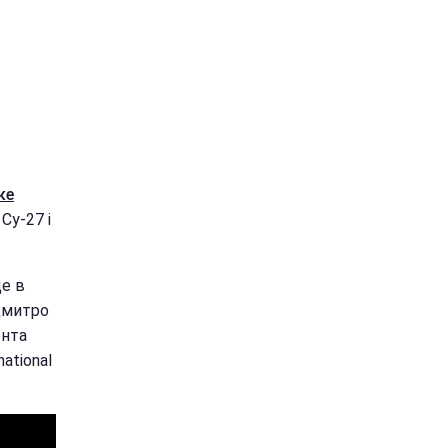
ке
Су-27 і
ще в
 Дмитро
ента
ational