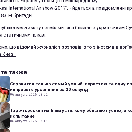
авляють Україну у Польщі на міжнародному
азі International Air show-2017", - йдеться в повідомленні п
831-ї бригади.
публіка мала змогу ознайомитися ближче з українським Су-
а статичному показі.
ємо, що
відомий журналіст розповів, хто з іноземців приїх
 Києві.
йте также
Справится только самый умный: переставьте одну сп
исправьте уравнение за 30 секунд
06 августа 2026, 08:02
Таро-гороскоп на 6 августа: кому обещают успех, а ко
испытание
06 августа 2026, 06:15