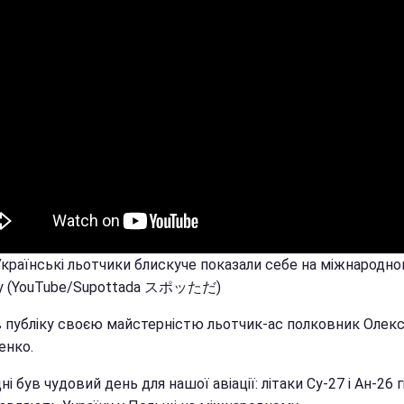
 Українські льотчики блискуче показали себе на міжнародн
у (YouTube/Supottada スポッただ)
 публіку своєю майстерністю льотчик-ас полковник Олек
енко.
ні був чудовий день для нашої авіації: літаки Су-27 і Ан-26 