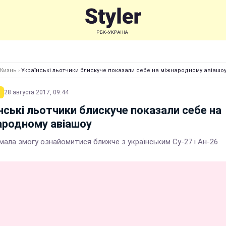
Жизнь
›
Українські льотчики блискуче показали себе на міжнародному авіашо
28 августа 2017, 09:44
нські льотчики блискуче показали себе на
ародному авіашоу
мала змогу ознайомитися ближче з українським Су-27 і Ан-26