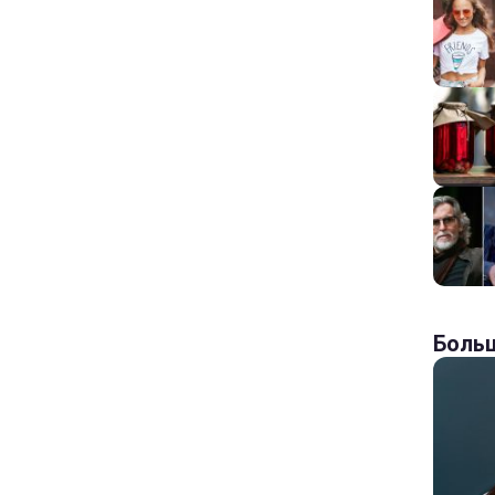
Больш