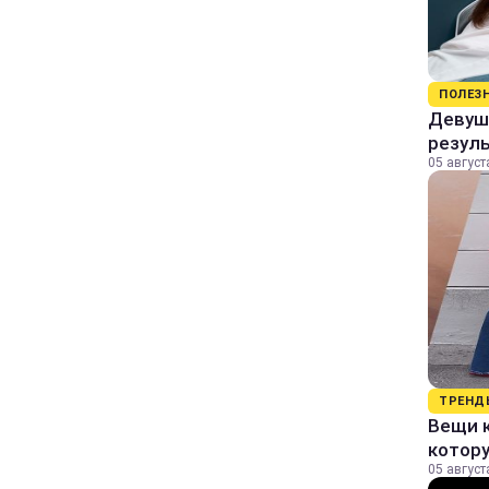
ПОЛЕЗ
Девушк
резул
05 август
ТРЕНД
Вещи к
котор
05 август