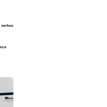
з любых
ился