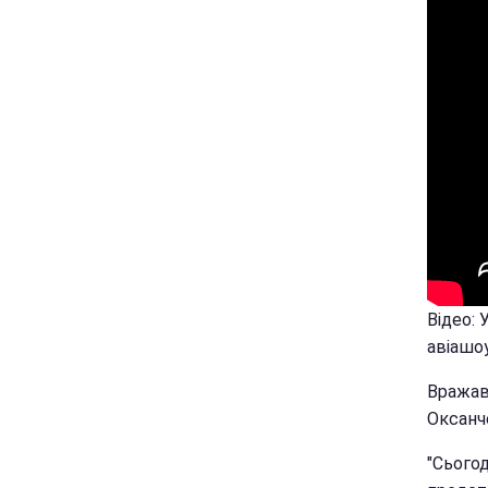
Відео:
авіашо
Вражав
Оксанч
"Сьогод