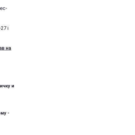
рес-
27 і
ав на
ичку и
му -