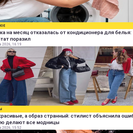
НОЕ
а на месяц отказалась от кондиционера для белья:
ьтат поразил
а 2026, 16:19
Ы
расивые, а образ странный: стилист объяснила ошиб
ую делают все модницы
а 2026, 15:52