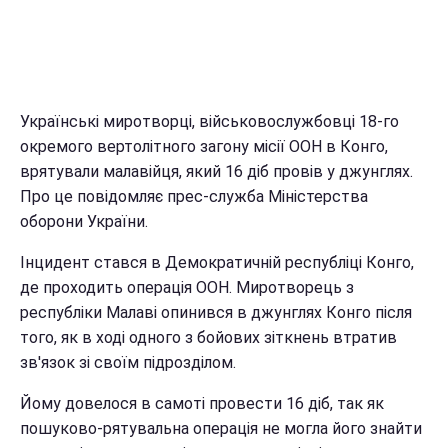
Українські миротворці, військовослужбовці 18-го
окремого вертолітного загону місії ООН в Конго,
врятували малавійця, який 16 діб провів у джунглях.
Про це повідомляє прес-служба Міністерства
оборони України.
Інцидент стався в Демократичній республіці Конго,
де проходить операція ООН. Миротворець з
республіки Малаві опинився в джунглях Конго після
того, як в ході одного з бойових зіткнень втратив
зв'язок зі своїм підрозділом.
Йому довелося в самоті провести 16 діб, так як
пошуково-рятувальна операція не могла його знайти