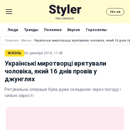
rbc.ua
Люди
Тренды
Полезное
Вкусно
Гороскопы
Главная
›
Жизнь
›
Українські миротворці врятували чоловіка, який 16 днів п
ЖИЗНЬ
06 декабря 2018, 17:48
Українські миротворці врятували
чоловіка, який 16 днів провів у
джунглях
Рятувальна операція була дуже складною через погоду і
сильні зарості