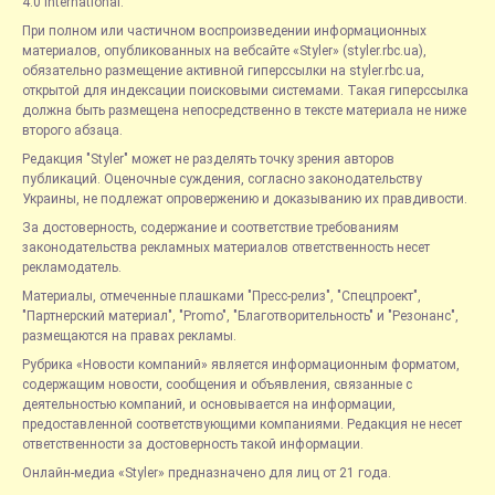
4.0 International.
При полном или частичном воспроизведении информационных
материалов, опубликованных на вебсайте «Styler» (styler.rbc.ua),
обязательно размещение активной гиперссылки на styler.rbc.ua,
открытой для индексации поисковыми системами. Такая гиперссылка
должна быть размещена непосредственно в тексте материала не ниже
второго абзаца.
Редакция "Styler" может не разделять точку зрения авторов
публикаций. Оценочные суждения, согласно законодательству
Украины, не подлежат опровержению и доказыванию их правдивости.
За достоверность, содержание и соответствие требованиям
законодательства рекламных материалов ответственность несет
рекламодатель.
Материалы, отмеченные плашками "Пресс-релиз", "Спецпроект",
"Партнерский материал", "Promo", "Благотворительность" и "Резонанс",
размещаются на правах рекламы.
Рубрика «Новости компаний» является информационным форматом,
содержащим новости, сообщения и объявления, связанные с
деятельностью компаний, и основывается на информации,
предоставленной соответствующими компаниями. Редакция не несет
ответственности за достоверность такой информации.
Онлайн-медиа «Styler» предназначено для лиц от 21 года.