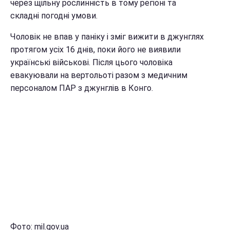
через щільну рослинність в тому регіоні та
складні погодні умови.
Чоловік не впав у паніку і зміг вижити в джунглях
протягом усіх 16 днів, поки його не виявили
українські військові. Після цього чоловіка
евакуювали на вертольоті разом з медичним
персоналом ПАР з джунглів в Конго.
Фото: mil.gov.ua