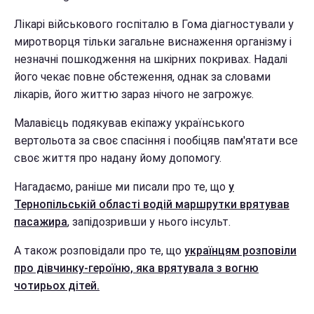
Лікарі військового госпіталю в Гома діагностували у
миротворця тільки загальне виснаження організму і
незначні пошкодження на шкірних покривах. Надалі
його чекає повне обстеження, однак за словами
лікарів, його життю зараз нічого не загрожує.
Малавієць подякував екіпажу українського
вертольота за своє спасіння і пообіцяв пам'ятати все
своє життя про надану йому допомогу.
Нагадаємо, раніше ми писали про те, що
у
Тернопільській області водій маршрутки врятував
пасажира
, запідозривши у нього інсульт.
А також розповідали про те, що
українцям розповіли
про дівчинку-героїню, яка врятувала з вогню
чотирьох дітей.