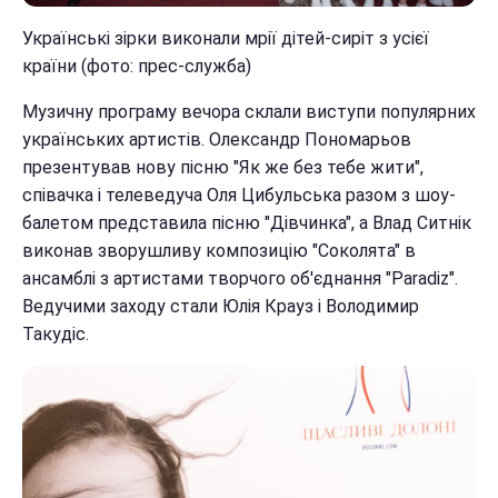
Українські зірки виконали мрії дітей-сиріт з усієї
країни (фото: прес-служба)
Музичну програму вечора склали виступи популярних
українських артистів. Олександр Пономарьов
презентував нову пісню "Як же без тебе жити",
співачка і телеведуча Оля Цибульська разом з шоу-
балетом представила пісню "Дівчинка", а Влад Ситнік
виконав зворушливу композицію "Соколята" в
ансамблі з артистами творчого об'єднання "Paradiz".
Ведучими заходу стали Юлія Крауз і Володимир
Такудіс.