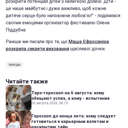
розкрити потенціал дітей з нелегкою долею. Діти -
це наше майбутнє і дуже важливо, щоб кожне
дитяче серце було наповнене любов'ю!" - поділилася
своїми емоціями організатор фестивалю Олена
Піддубна.
Раніше ми писали про те, що
Маша Єфросиніна
розкрила секрети виховання
щасливої дочки.
звезды
Читайте также
Таро-гороскоп на 6 августа: кому
обещают успех, а кому - испытание
06 августа 2026, 06:15
Гороскоп до конца лета: кому следует
готовиться к карьерным взлетам и
раскрытию тайн