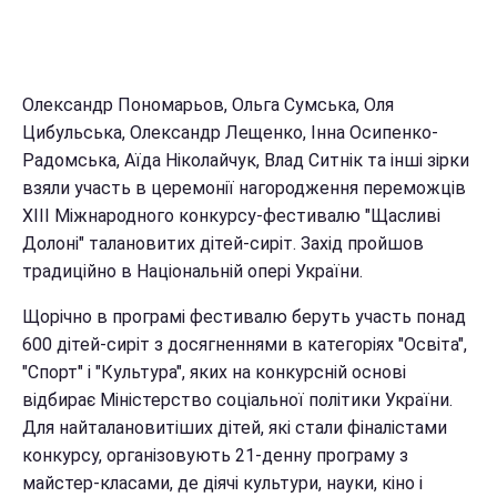
Олександр Пономарьов, Ольга Сумська, Оля
Цибульська, Олександр Лещенко, Інна Осипенко-
Радомська, Аїда Ніколайчук, Влад Ситнік та інші зірки
взяли участь в церемонії нагородження переможців
XIII Міжнародного конкурсу-фестивалю "Щасливі
Долоні" талановитих дітей-сиріт. Захід пройшов
традиційно в Національній опері України.
Щорічно в програмі фестивалю беруть участь понад
600 дітей-сиріт з досягненнями в категоріях "Освіта",
"Спорт" і "Культура", яких на конкурсній основі
відбирає Міністерство соціальної політики України.
Для найталановитіших дітей, які стали фіналістами
конкурсу, організовують 21-денну програму з
майстер-класами, де діячі культури, науки, кіно і