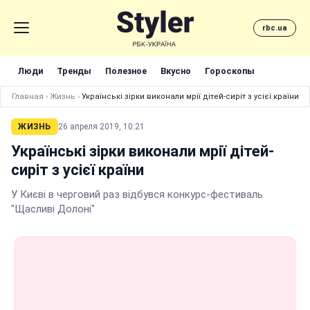
rbc.ua
Люди
Тренды
Полезное
Вкусно
Гороскопы
Главная
›
Жизнь
›
Українські зірки виконали мрії дітей-сиріт з усієї країни
ЖИЗНЬ
26 апреля 2019, 10:21
Українські зірки виконали мрії дітей-
сиріт з усієї країни
У Києві в черговий раз відбувся конкурс-фестиваль
"Щасливі Долоні"