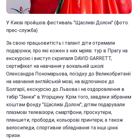
У Києві пройшов фестиваль "Щасливі Долоні" (фото:
прес-служба)
За свою працьовитість і талант діти отримали
подарунки, про які кожен з них мріяв: тур в Прагу на
екскурсію і виступ скрипаля DAVID GARRETT,
сертифікат на навчання у вокальній школі
Олександра Пономарьова, поїздку до Великобританії
на навчання англійській мові, на відпочинок до
Болгарії, екскурсію до Львова і на оздоровлення в
табір "Занки" в Угорщину. Крім того, завдяки зібраним
коштам фонду "Щасливі Долоні", дітям подарували
плазмові телевізори, смартфони, гіроскутери,
планшети, гіроборди, кольорові принтери, а також
велосипеди, спортивне обладнання та інші цінні
призи.