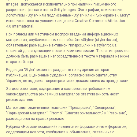
Images, допускается исключительно при наличии письменного
разрешения фотоагентства Getty Images. Фотографии, отмеченные
логотипом «Styler» или подписанные «Styler» или «РБК-Украина», могут
использоваться на условиях лицензии Creative Commons Attribution
4.0 International.
При полном или частичном воспроизведении информационных
материалов, опубликованных на вебсайте «Styler» (styler.rbc.ua),
обязательно размещение активной гиперссылки на styler.rbc.ua,
открытой для индексации поисковыми системами. Такая гиперссылка
должна быть размещена непосредственно в тексте материала не ниже
второго абзаца.
Редакция "Styler" может не разделять точку зрения авторов
публикаций. Оценочные суждения, согласно законодательству
Украины, не подлежат опровержению и доказыванию их правдивости.
За достоверность, содержание и соответствие требованиям
законодательства рекламных материалов ответственность несет
рекламодатель.
Материалы, отмеченные плашками "Пресс-релиз", "Спецпроект",
"Партнерский материал", "Promo", "Благотворительность" и "Резонанс",
размещаются на правах рекламы.
Рубрика «Новости компаний» является информационным форматом,
содержащим новости, сообщения и объявления, связанные с