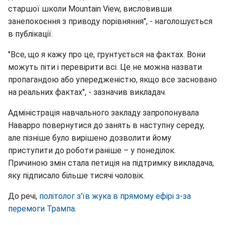
старшої школи Mountain View, висловивши
занепокоєння з приводу порівняння", - наголошується
в публікації.
"Все, що я кажу про це, грунтується на фактах. Вони
можуть піти і перевірити всі. Це не можна назвати
пропагандою або упередженістю, якщо все засновано
на реальних фактах", - зазначив викладач.
Адміністрація навчального закладу запропонувала
Наварро повернутися до занять в наступну середу,
але пізніше було вирішено дозволити йому
приступити до роботи раніше – у понеділок.
Причиною змін стала петиція на підтримку викладача,
яку підписало більше тисячі чоловік.
До речі,
політолог з'їв жука в прямому ефірі з-за
перемоги Трампа
.