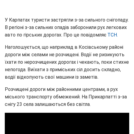
У Карпатах туристи застрягли з-за сильного снігопаду.
В регіоні з-за сильних опадів заборонили рух легкових
авто по гірських дорогах. Про це повідомляє
ТСН.
Наголошується, що наприклад в Косівському районі
дороги між селами не розчищені. Водії не ризикують
їхати по нерозчищених дорогах і чекають, поки стихне
непогода. Виїхати з приміських сіл досить складно,
водії відкопують свої машини із заметів.
Розчищені дороги між районними центрами, а рух
міського транспорту обмежений. На Прикарпатті з-за
снігу 23 села залишаються без світла.