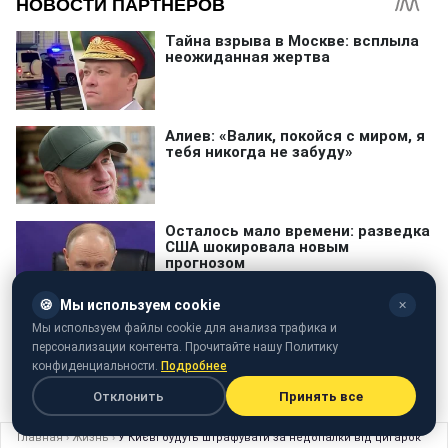
🍪
Мы используем cookie
✕
Мы используем файлы cookie для анализа трафика и
персонализации контента. Прочитайте нашу Политику
конфиденциальности.
Подробнее
расписание
Отклонить
Принять все
Главная
›
Жизнь
›
У Києві будуть штрафувати за недопалки від цигарок