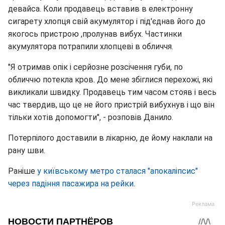
девайса. Коли продавець вставив в електронну
сигарету хлопця свій акумулятор і під'єднав його до
якогось пристрою ,пролунав вибух. Частинки
акумулятора потрапили хлопцеві в обличчя.
"Я отримав опік і серйозне розсічення губи, по
обличчю потекла кров. До мене збіглися перехожі, які
викликали швидку. Продавець тим часом стояв і весь
час твердив, що це не його пристрій вибухнув і що він
тільки хотів допомогти", - розповів Данило.
Потерпілого доставили в лікарню, де йому наклали на
рану шви.
Раніше
у київському метро сталася "апокаліпсис"
через падіння пасажира на рейки
.