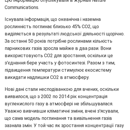
Цю інформацію опублікували в журналі Nature
Communications.
Існувала інформація, що океанічна і наземна
рослинність поглинає близько 45% СО2, що
виділяється в результаті людської діяльності щорічно.
За останні 50 років потрібне рослинами кількість
парникових газів зросла майже в два рази. Вони
використовують СО2 для зростання, оскільки це
з'єднання бере участь у фотосинтезі. Разом з тим,
підвищення температури стимулює екосистему
викидати надлишки СО2 в атмосферу.
Нові дані стали несподіванкою для вчених, оскільки
виявилося, що з 2002 по 2014 рік концентрація
вуглекислого газу в атмосфері не збільшувалася.
Уважно вивчивши кліматичні зміни, вчені з'ясували,
що сама модель поглинання та вивільнення газів
зазнала змін. У той час як зростання концентрації газу