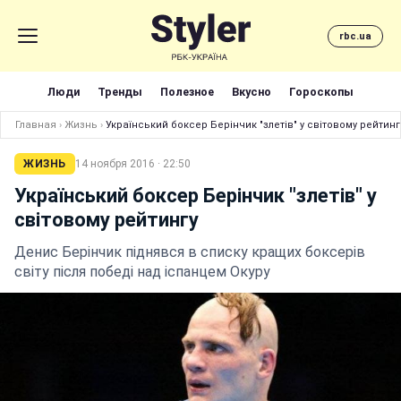
rbc.ua
Люди
Тренды
Полезное
Вкусно
Гороскопы
Главная
›
Жизнь
›
Український боксер Берінчик "злетів" у світовому рейтинг
ЖИЗНЬ
14 ноября 2016 · 22:50
Український боксер Берінчик "злетів" у
світовому рейтингу
Денис Берінчик піднявся в списку кращих боксерів
світу після победі над іспанцем Окуру