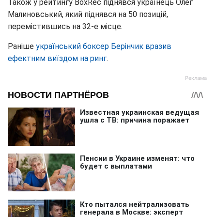
Також у рейтингу BoxRec піднявся українець Олег
Малиновський, який піднявся на 50 позицій,
перемістившись на 32-е місце.
Раніше
український боксер Берінчик вразив
ефектним виїздом на ринг
.