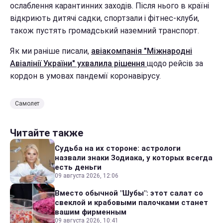
ослаблення карантинних заходів. Після нього в країні
відкриють дитячі садки, спортзали і фітнес-клуби,
також пустять громадський наземний транспорт.
Як ми раніше писали,
авіакомпанія "Міжнародні
Авіалінії України" ухвалила рішення
щодо рейсів за
кордон в умовах пандемії коронавірусу.
Самолет
Читайте также
Судьба на их стороне: астрологи
назвали знаки Зодиака, у которых всегда
есть деньги
09 августа 2026, 12:06
Вместо обычной "Шубы": этот салат со
свеклой и крабовыми палочками станет
вашим фирменным
09 августа 2026, 10:41