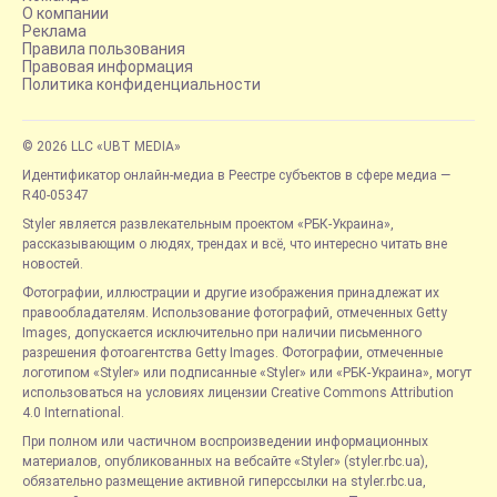
О компании
Реклама
Правила пользования
Правовая информация
Политика конфиденциальности
© 2026 LLC «UBT MEDIA»
Идентификатор онлайн-медиа в Реестре субъектов в сфере медиа —
R40-05347
Styler является развлекательным проектом «РБК-Украина»,
рассказывающим о людях, трендах и всё, что интересно читать вне
новостей.
Фотографии, иллюстрации и другие изображения принадлежат их
правообладателям. Использование фотографий, отмеченных Getty
Images, допускается исключительно при наличии письменного
разрешения фотоагентства Getty Images. Фотографии, отмеченные
логотипом «Styler» или подписанные «Styler» или «РБК-Украина», могут
использоваться на условиях лицензии Creative Commons Attribution
4.0 International.
При полном или частичном воспроизведении информационных
материалов, опубликованных на вебсайте «Styler» (styler.rbc.ua),
обязательно размещение активной гиперссылки на styler.rbc.ua,