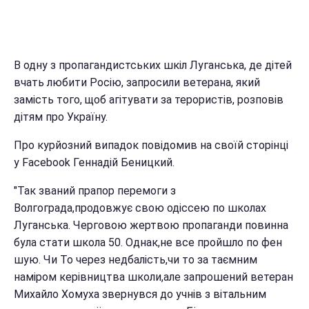
В одну з пропагандистських шкіл Луганська, де дітей
вчать любити Росію, запросили ветерана, який
замість того, щоб агітувати за терористів, розповів
дітям про Україну.
Про курйозний випадок повідомив на своїй сторінці
у Facebook Геннадій Беницкий.
"Так званий прапор перемоги з
Волгограда,продовжує свою одіссею по школах
Луганська. Черговою жертвою пропаганди повинна
була стати школа 50. Однак,не все пройшло по фен
шую. Чи То через недбалість,чи то за таємним
наміром керівництва школи,але запрошений ветеран
Михайло Хомуха звернувся до учнів з вітальним