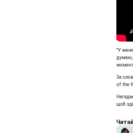
"У мене
думаю, 
момент
За сло
of the 
Нагада
щоб зд
Чита