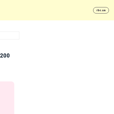
rbc.ua
 200