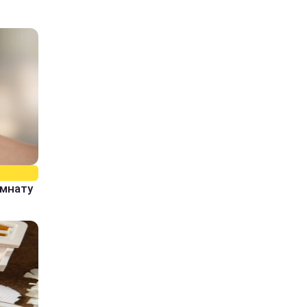
омнату