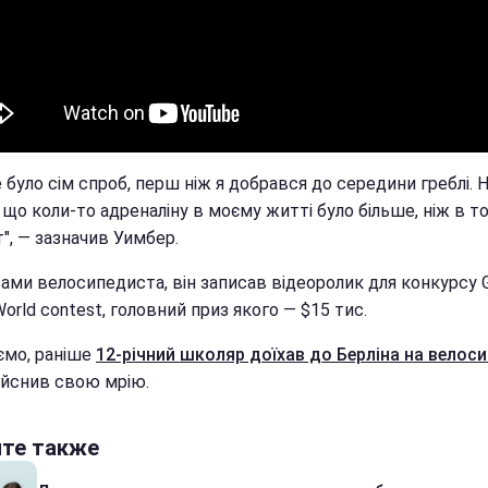
 було сім спроб, перш ніж я добрався до середини греблі. 
що коли-то адреналіну в моєму житті було більше, ніж в т
", — зазначив Уимбер.
вами велосипедиста, він записав відеоролик для конкурсу 
World contest, головний приз якого — $15 тис.
ємо, раніше
12-річний школяр доїхав до Берліна на велоси
ійснив свою мрію.
йте также