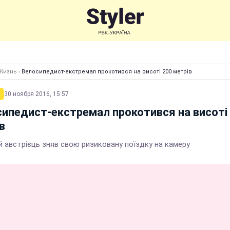
Жизнь
›
Велосипедист-екстремал прокотився на висоті 200 метрів
30 ноября 2016, 15:57
ипедист-екстремал прокотився на висоті
в
й австрієць зняв свою ризиковану поїздку на камеру