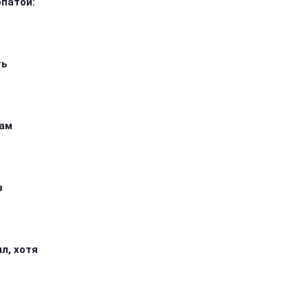
опатой:
ть
кам
з
л, хотя