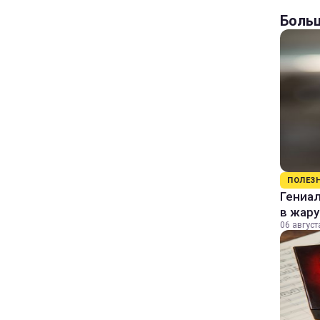
Больш
ПОЛЕЗ
Гениал
в жару
06 август