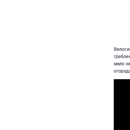
Велоси
греблею
мало не
огород