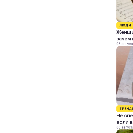
ЛЮДИ
Женщин
зачем 
06 август
ТРЕНД
Не спе
если 
06 август