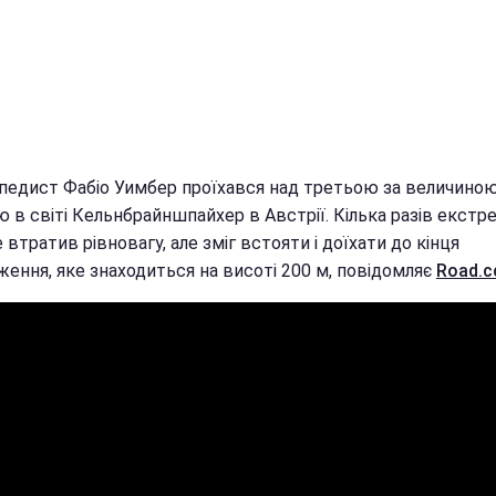
педист Фабіо Уимбер проїхався над третьою за величино
 в світі Кельнбрайншпайхер в Австрії. Кілька разів екстр
 втратив рівновагу, але зміг встояти і доїхати до кінця
ження, яке знаходиться на висоті 200 м, повідомляє
Road.c