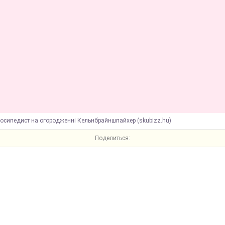
осипедист на огородженні Кельнбрайншпайхер (skubizz.hu)
Поделиться: