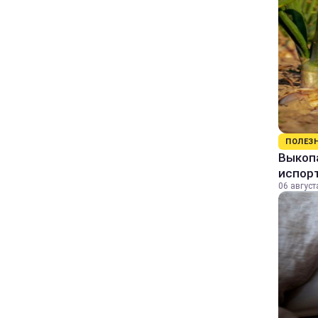
ПОЛЕЗ
Выкопа
испор
06 август