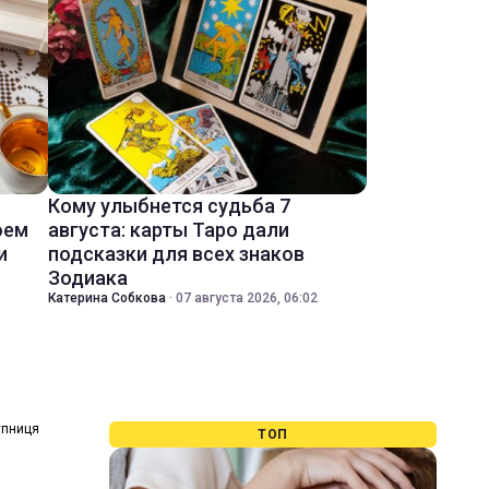
Кому улыбнется судьба 7
оем
августа: карты Таро дали
и
подсказки для всех знаков
Зодиака
Катерина Собкова
·
07 августа 2026, 06:02
тупниця
ТОП