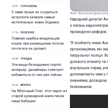
12:01
ГОРОСКОПЫ
С ними лучше не ссориться:
Фото: Анастасія Дєєва (real
астрологи назвали самые
Народний депутат Ан
мстительные знаки Зодиака
з питань євроінтегр
проведенні реформ.
11:16
ПОЛЕЗНОЕ
Главная ошибка владельцев
"Я особисто знаю Ан
кошек при размещении лотков:
почти все ее делают
організаціями, які 
патрульної поліції.
10:40
ТРЕНДЫ
ділового етикету та
Эти вещи безнадежно портят
внутрішніх справ, ро
интерьер: дизайнеры советуют
допомагають нам у п
избавиться от них уже сейчас
знаннями, досвідом, 
10:24
ВКУСНО
телеканалів.
На Яблочный Спас: этот пирог из
старой кулинарной книги пекли
наши бабушки