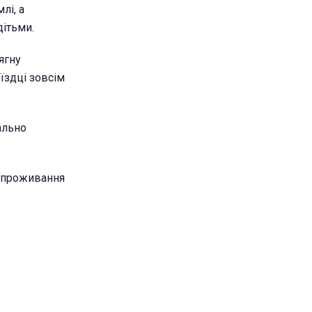
лі, а
дітьми.
ягну
оїздці зовсім
ально
а проживання