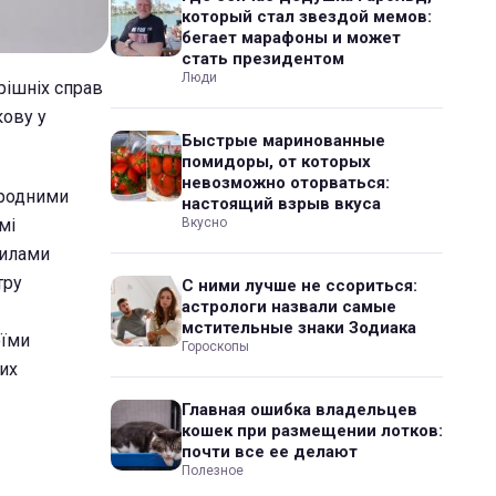
который стал звездой мемов:
бегает марафоны и может
стать президентом
Люди
рішніх справ
кову у
Быстрые маринованные
помидоры, от которых
невозможно оторваться:
ародними
настоящий взрыв вкуса
мі
Вкусно
вилами
тру
С ними лучше не ссориться:
астрологи назвали самые
мстительные знаки Зодиака
оїми
Гороскопы
ких
Главная ошибка владельцев
кошек при размещении лотков:
почти все ее делают
Полезное