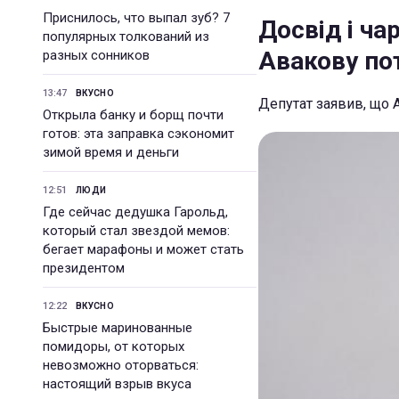
Приснилось, что выпал зуб? 7
Досвід і ча
популярных толкований из
Авакову пот
разных сонников
13:47
ВКУСНО
Депутат заявив, що 
Открыла банку и борщ почти
готов: эта заправка сэкономит
зимой время и деньги
12:51
ЛЮДИ
Где сейчас дедушка Гарольд,
который стал звездой мемов:
бегает марафоны и может стать
президентом
12:22
ВКУСНО
Быстрые маринованные
помидоры, от которых
невозможно оторваться:
настоящий взрыв вкуса