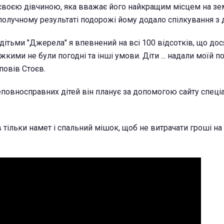
і своєю дівчиною, яка вважає його найкращим місцем на зем
получному результаті подорожі йому додало спілкування з 
 дітьми "Джерела" я впевнений на всі 100 відсотків, що дос
жкими не були погодні та інші умови. Діти ... надали моїй п
зповів Стоєв.
еповносправних дітей він планує за допомогою сайту спеці
в тільки намет і спальний мішок, щоб не витрачати гроші н