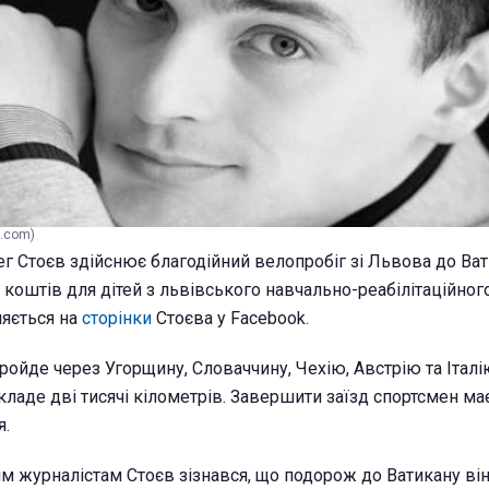
k.com)
г Стоєв здійснює благодійний велопробіг зі Львова до Ват
 коштів для дітей з львівського навчально-реабілітаційног
ляється на
сторінки
Стоєва у Facebook.
ойде через Угорщину, Словаччину, Чехію, Австрію та Італію
ладе дві тисячі кілометрів. Завершити заїзд спортсмен ма
я.
им журналістам Стоєв зізнався, що подорож до Ватикану ві