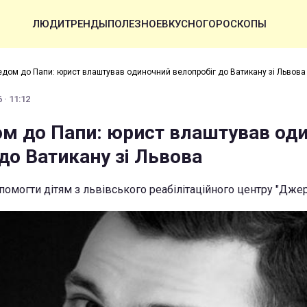
ЛЮДИ
ТРЕНДЫ
ПОЛЕЗНОЕ
ВКУСНО
ГОРОСКОПЫ
дом до Папи: юрист влаштував одиночний велопробіг до Ватикану зі Львова
 · 11:12
м до Папи: юрист влаштував од
до Ватикану зі Львова
помогти дітям з львівського реабілітаційного центру "Дже