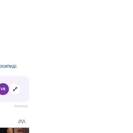
осипеді.
🔗
VB