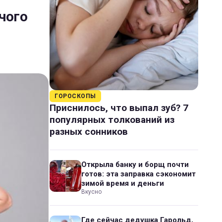
 чого
ГОРОСКОПЫ
Приснилось, что выпал зуб? 7
популярных толкований из
разных сонников
Открыла банку и борщ почти
готов: эта заправка сэкономит
зимой время и деньги
Вкусно
Где сейчас дедушка Гарольд,