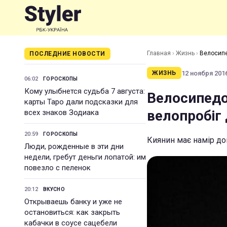
Главная
›
Жизнь
›
Велосипе
ПОСЛЕДНИЕ НОВОСТИ
12 ноября 2016
ЖИЗНЬ
06:02
ГОРОСКОПЫ
Кому улыбнется судьба 7 августа:
Велосипедо
карты Таро дали подсказки для
велопробіг 
всех знаков Зодиака
20:59
ГОРОСКОПЫ
Киянин має намір до
Люди, рожденные в эти дни
недели, гребут деньги лопатой: им
повезло с пеленок
20:12
ВКУСНО
Открываешь банку и уже не
остановиться: как закрыть
кабачки в соусе сацебели