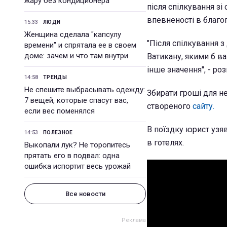
жару без кондиционера
після спілкування з
впевненості в благо
15:33
ЛЮДИ
Женщина сделала "капсулу
"Після спілкування з
времени" и спрятала ее в своем
доме: зачем и что там внутри
Ватикану, якими б ва
інше значення", - ро
14:58
ТРЕНДЫ
Не спешите выбрасывать одежду:
Збирати гроші для н
7 вещей, которые спасут вас,
створеного
сайту.
если вес поменялся
В поїздку юрист узя
14:53
ПОЛЕЗНОЕ
в готелях.
Выкопали лук? Не торопитесь
прятать его в подвал: одна
ошибка испортит весь урожай
Все новости