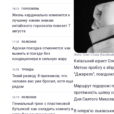
18:13
ГОРОСКОПЫ
Жизнь кардинально изменится к
лучшему: каким знакам
китайского гороскопа повезет 7
августа
17:25
ПОЛЕЗНОЕ
Адская поездка отменяется: как
выжить в поезде без
Фото: Олег Стоєв (faceboo
кондиционера в сильную жару
Київський юрист Оле
Метою пробігу є збір
16:55
ТРЕНДЫ
"Джерело", повідом
Тихий развод: 8 признаков, что
человек вас уже бросил, хотя еще
Маршрут подорожі пр
рядом
протяжність шляху ск
16:19
ПОЛЕЗНОЕ
Дня Святого Микола
Гениальный трюк с пластиковой
бутылкой: как охладить комнату в
В інтерв'ю львівськ