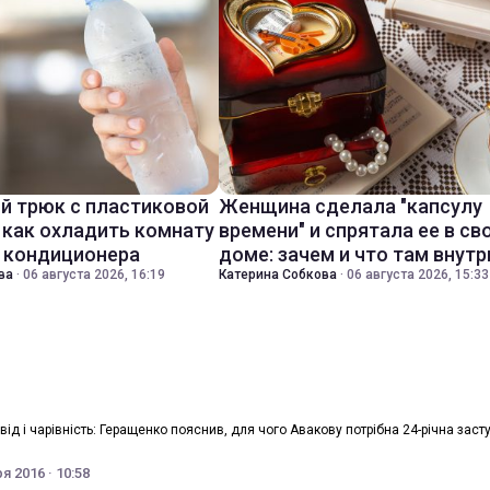
й трюк с пластиковой
Женщина сделала "капсулу
 как охладить комнату
времени" и спрятала ее в св
з кондиционера
доме: зачем и что там внутр
ва
·
06 августа 2026, 16:19
Катерина Собкова
·
06 августа 2026, 15:33
від і чарівність: Геращенко пояснив, для чого Авакову потрібна 24-річна зас
я 2016 · 10:58