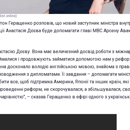
ist.online)
тон Геращенко розповів, що новий заступник міністра внут
ації Анастасія Дєєва буде допомагати главі МВС Арсену Ава
астасію Дєєву. Вона має величезний досвід роботи з міжн
займалися і продовжують займатися допомогою нам у рефор
 Вона досконало володіє англійською мовою, знайома з пра
 поводження з дипломатами. Її завдання – допомагати мініс
бити все, щоб підтримка Америки, Японії та інших країн, які
роведенні реформ, не скорочувалася, а збільшувалася, св
чарівністю", – сказав Геращенко в ефірі одного з українсь