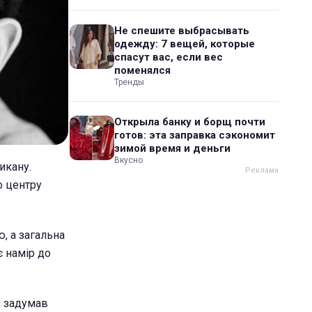
Не спешите выбрасывать
одежду: 7 вещей, которые
спасут вас, если вес
поменялся
Тренды
Открыла банку и борщ почти
готов: эта заправка сэкономит
зимой время и деньги
Вкусно
икану.
о центру
, а загальна
є намір до
н задумав