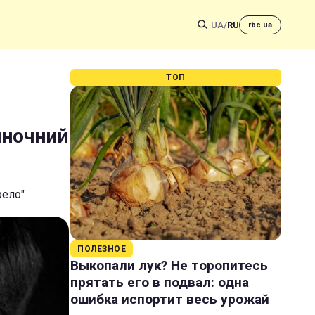
UA
/
RU
rbc.ua
ТОП
иночний
рело"
ПОЛЕЗНОЕ
Выкопали лук? Не торопитесь
прятать его в подвал: одна
ошибка испортит весь урожай