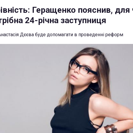
рівність: Геращенко пояснив, для
рібна 24-річна заступниця
Анастасія Дєєва буде допомагати в проведенні реформ