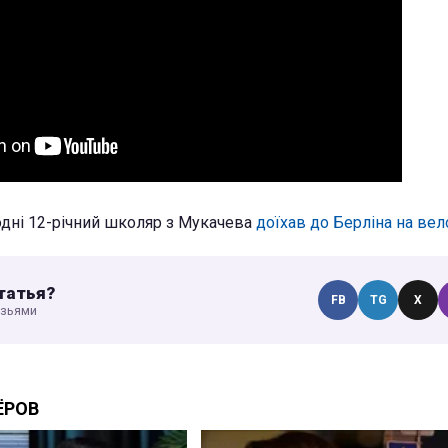
дні 12-річний школяр з Мукачева
доїхав до Берліна на вел
татья?
FB
TG
X
узьями