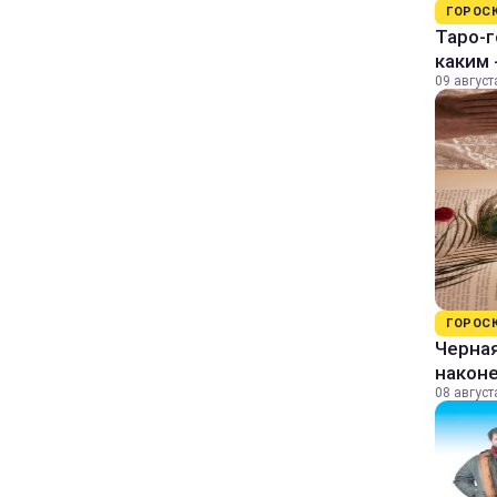
ГОРОС
Таро-г
каким 
09 август
ГОРОС
Черная
наконе
08 август