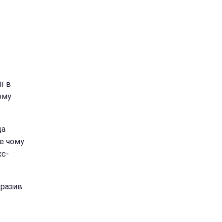
ї в
ому
да
ле чому
кс-
бразив