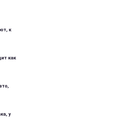
ют, к
дит как
вто,
ка, у