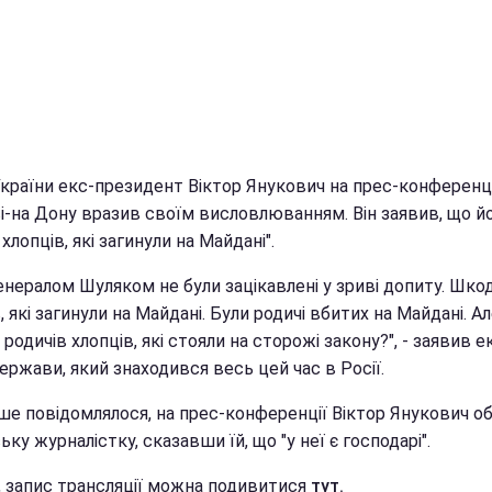
України екс-президент Віктор Янукович на прес-конференці
і-на Дону вразив своїм висловлюванням. Він заявив, що й
хлопців, які загинули на Майдані".
енералом Шуляком не були зацікавлені у зриві допиту. Шко
, які загинули на Майдані. Були родичі вбитих на Майдані. А
 родичів хлопців, які стояли на сторожі закону?", - заявив е
ержави, який знаходився весь цей час в Росії.
іше повідомлялося, на прес-конференції Віктор Янукович о
ьку журналістку, сказавши їй, що "у неї є господарі".
і, запис трансляції можна подивитися
тут.