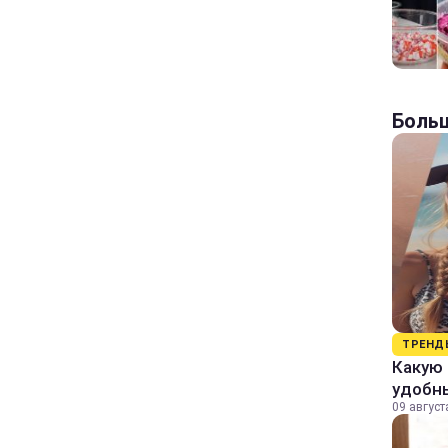
Больш
ТРЕНД
Какую 
удобн
09 август