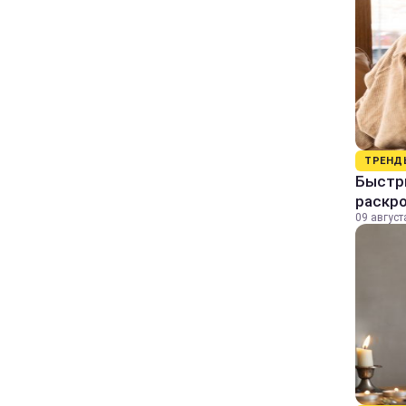
ТРЕНД
Быстры
раскро
09 август