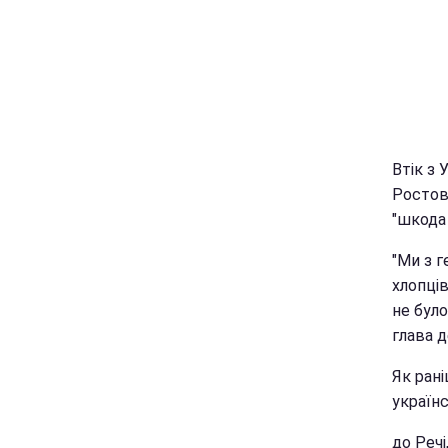
Втік з 
Ростов
"шкода 
"Ми з г
хлопців
не було
глава д
Як ран
українс
до Реч