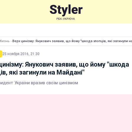
Жизнь
›
Верх цинізму: Янукович заявив, що йому "шкода хлопців, які загинули 
25 ноября 2016, 21:30
цинізму: Янукович заявив, що йому "шкода
ів, які загинули на Майдані"
зидент України вразив своїм цинізмом