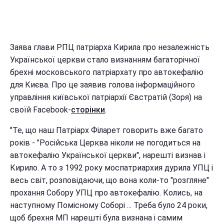
Заява глави РПЦ патріарха Кирила про незалежність
Української церкви стало визнанням багаторічної
брехні московського патріархату про автокефалію
для Києва. Про це заявив голова інформаційного
управління київської патріархії Євстратій (Зоря) на
своїй Facebook-
сторінки
.
"Те, що наш Патріарх Філарет говорить вже багато
років - "Російська Церква ніколи не погодиться на
автокефалію Української церкви", нарешті визнав і
Кирило. А то з 1992 року моспатриархия дурила УПЦ і
весь світ, розповідаючи, що вона коли-то "розгляне"
прохання Собору УПЦ про автокефалію. Колись, на
наступному Помісному Соборі ... Треба було 24 роки,
щоб брехня МП нарешті була визнана і самим