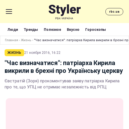
rbc.ua
Люди
Тренды
Полезное
Вкусно
Гороскопы
Главная
›
Жизнь
›
"Час визначатися": патріарха Кирила викрили в брехні пр
ЖИЗНЬ
21 ноября 2016, 16:22
"Час визначатися": патріарха Кирила
викрили в брехні про Українську церкву
Євстратій (Зоря) прокоментував заяву патріарха Кирила
про те, що УПЦ не отримає незалежність від РПЦ