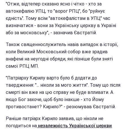
"Отже, відтепер сказано ясно і чітко - хто за
автокефалію УПЦ, то "ворог РПЦ", бо "руйнує
єдність". Тому всім "автокефалістам в УПЦ" час
визначатися - вони за Українську церкву в Україні
або за московську", - зазначив Євстратій.
Також священнослужитель навів випадок в історії,
коли Великий Московський собор вже зрадив
анафемі на неугодні обряди, які пізніше були зняті
самої РПЦ МП.
"Патріарху Кирилу варто було б додати до
твердження: "... ніколи за мого життя". Тому що після
смерті він вже на цю справу не буде впливати. А
якщо Бог захоче, щоб було інакше - хто Йому
противостанет? Кирило?" - резюмував Євстратій.
Раніше патріарх Кирило заявив, що ніколи не
погодиться на
незалежність Української церкви
.