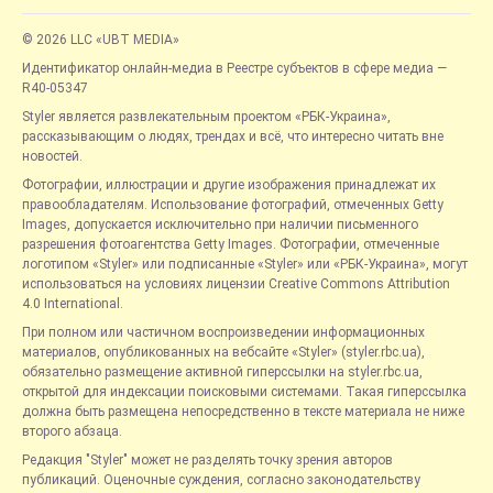
© 2026 LLC «UBT MEDIA»
Идентификатор онлайн-медиа в Реестре субъектов в сфере медиа —
R40-05347
Styler является развлекательным проектом «РБК-Украина»,
рассказывающим о людях, трендах и всё, что интересно читать вне
новостей.
Фотографии, иллюстрации и другие изображения принадлежат их
правообладателям. Использование фотографий, отмеченных Getty
Images, допускается исключительно при наличии письменного
разрешения фотоагентства Getty Images. Фотографии, отмеченные
логотипом «Styler» или подписанные «Styler» или «РБК-Украина», могут
использоваться на условиях лицензии Creative Commons Attribution
4.0 International.
При полном или частичном воспроизведении информационных
материалов, опубликованных на вебсайте «Styler» (styler.rbc.ua),
обязательно размещение активной гиперссылки на styler.rbc.ua,
открытой для индексации поисковыми системами. Такая гиперссылка
должна быть размещена непосредственно в тексте материала не ниже
второго абзаца.
Редакция "Styler" может не разделять точку зрения авторов
публикаций. Оценочные суждения, согласно законодательству